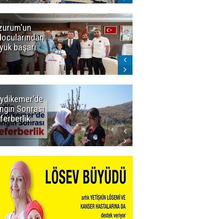
zurum'un
Amar süper
docularından
ligi seviyor!
yük başarı
ydikemer'de
Muğla
ngın Sonrası
Büyükşehir
ferberlik
Tüm
İmkânlarıyla
Yangın
Sahasında