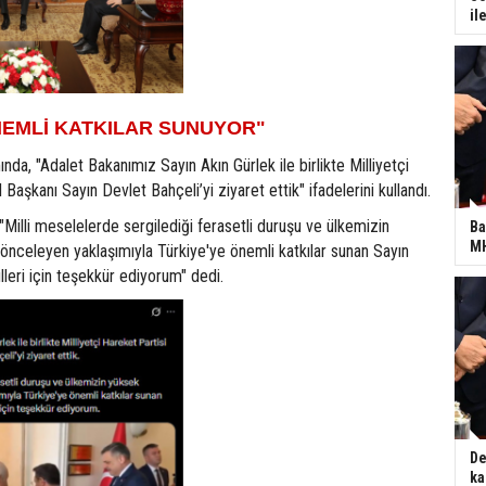
il
NEMLİ KATKILAR SUNUYOR"
nda, "Adalet Bakanımız Sayın Akın Gürlek ile birlikte Milliyetçi
Başkanı Sayın Devlet Bahçeli’yi ziyaret ettik" ifadelerini kullandı.
 "Milli meselelerde sergilediği ferasetli duruşu ve ülkemizin
Ba
MH
önceleyen yaklaşımıyla Türkiye'ye önemli katkılar sunan Sayın
lleri için teşekkür ediyorum" dedi.
De
ka