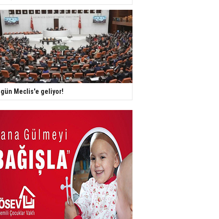
gün Meclis'e geliyor!