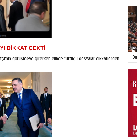
YI DİKKAT ÇEKTİ
Bu
tçi'nin görüşmeye girerken elinde tuttuğu dosyalar dikkatlerden