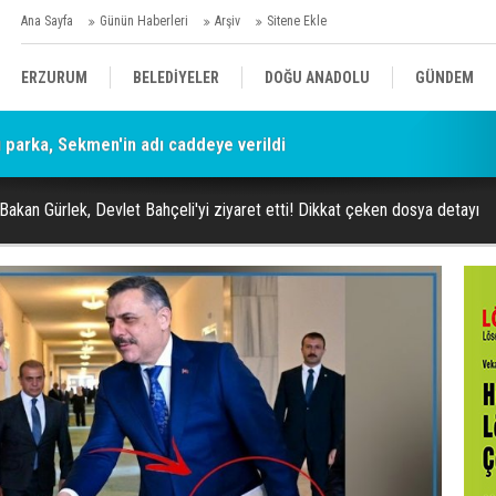
Ana Sayfa
Günün Haberleri
Arşiv
Sitene Ekle
ERZURUM
BELEDİYELER
DOĞU ANADOLU
GÜNDEM
parka, Sekmen'in adı caddeye verildi
SİYASET
AFAD/ SAVAŞ
SPOR
 Bakan Gürlek, Devlet Bahçeli'yi ziyaret etti! Dikkat çeken dosya detayı
KÜLTÜR/SANAT//MAĞAZİN
BODRUM