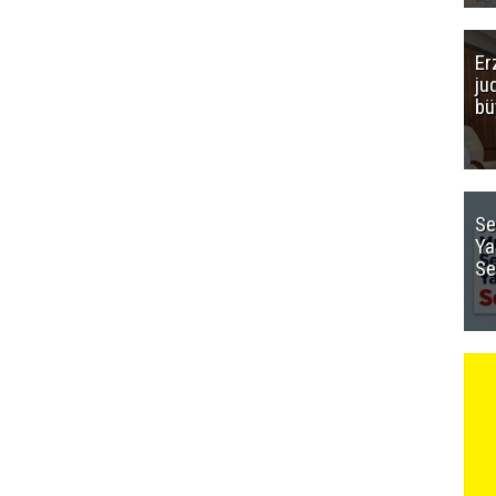
Er
ju
bü
Se
Ya
Se