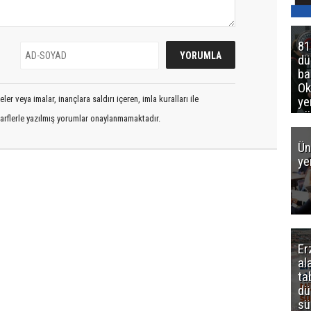
81
d
ba
Ok
ye
er veya imalar, inançlara saldırı içeren, imla kuralları ile
gö
arflerle yazılmış yorumlar onaylanmamaktadır.
Ün
ye
Er
al
ta
dü
sü