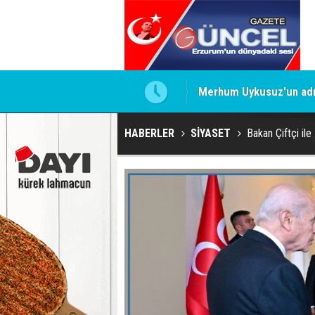
Merhum Uykusuz'un adı 
HABERLER
SİYASET
Bakan Çiftçi ile