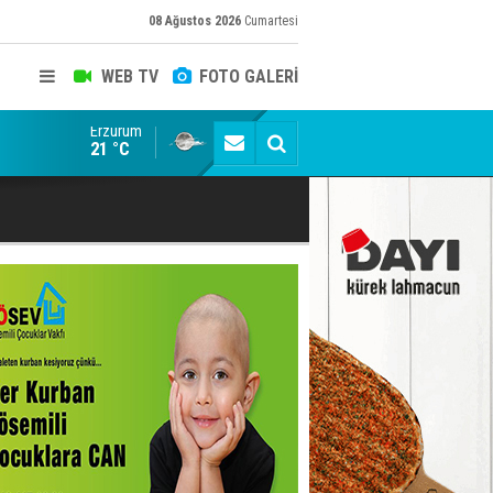
08 Ağustos 2026
Cumartesi
WEB TV
FOTO GALERİ
Erzurum
Konuşanlar'a katıldı, söyledikleri başına iş açtı! Göza
21 °C