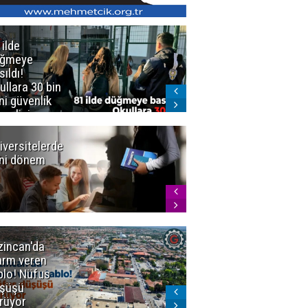
 ilde
Erzurum'da
üğmeye
Kürekle
sıldı!
işlenen
ullara 30 bin
vahşette karar
ni güvenlik
kesinleşti!
revlisi
Yargıtay
cezaları onadı
iversitelerde
Başkan
ni dönem
Sekmen'den
Tercih
Döneminde
Erzurum
Vurgusu
zincan'da
Meteoroloji
arm veren
uyardı!
blo! Nüfus
Doğu'ya yaz
şüşü
gelmeyecek
rüyor