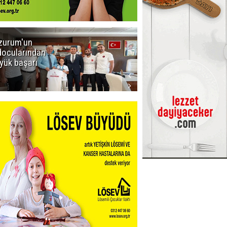
zurum'un
Amar süper
docularından
ligi seviyor!
yük başarı