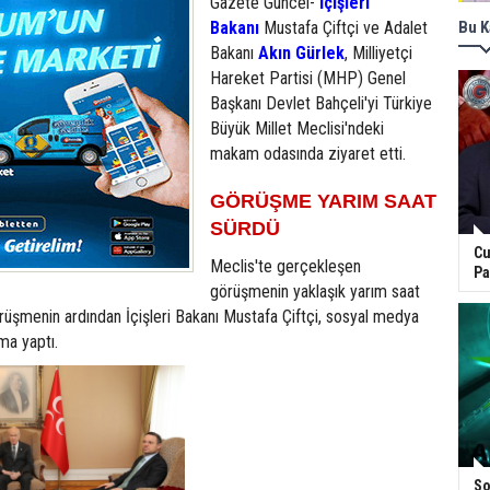
Gazete Güncel-
İçişleri
Bakanı
Mustafa Çiftçi ve Adalet
Bu K
Bakanı
Akın Gürlek
, Milliyetçi
Hareket Partisi (MHP) Genel
Başkanı Devlet Bahçeli'yi Türkiye
Büyük Millet Meclisi'ndeki
makam odasında ziyaret etti.
GÖRÜŞME YARIM SAAT
SÜRDÜ
Cu
Meclis'te gerçekleşen
Pa
görüşmenin yaklaşık yarım saat
rüşmenin ardından İçişleri Bakanı Mustafa Çiftçi, sosyal medya
ma yaptı.
So