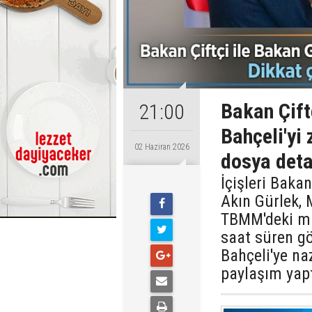
Bakan Çift
21:00
Bahçeli'yi 
02 Haziran 2026
dosya deta
İçişleri Baka
Akın Gürlek, 
TBMM'deki ma
saat süren g
Bahçeli'ye na
paylaşım yapt