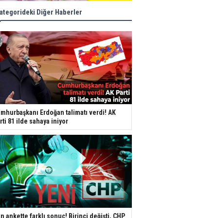
ategorideki Diğer Haberler
mhurbaşkanı Erdoğan talimatı verdi! AK
rti 81 ilde sahaya iniyor
n ankette farklı sonuç! Birinci değişti, CHP