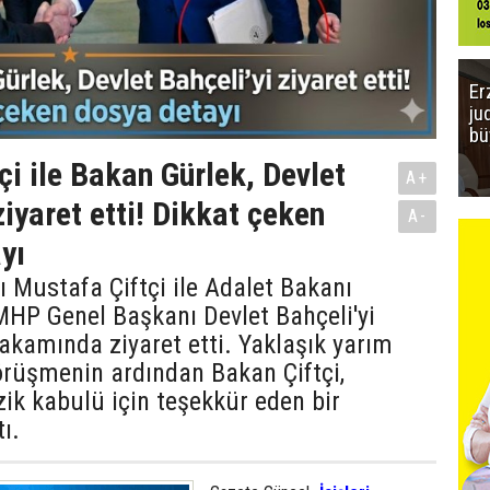
Er
ju
bü
çi ile Bakan Gürlek, Devlet
A+
ziyaret etti! Dikkat çeken
A-
yı
nı Mustafa Çiftçi ile Adalet Bakanı
MHP Genel Başkanı Devlet Bahçeli'yi
kamında ziyaret etti. Yaklaşık yarım
örüşmenin ardından Bakan Çiftçi,
zik kabulü için teşekkür eden bir
ı.