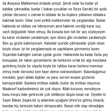
da Anayasa Mahkemesi imdada yetişti. Şimdi onlar bu kadar yıl
kaldılar çıkmadılar, bunlar ( bakan çocukları ve Reza Sarrab) bir ayda
çıktılar derseniz o zaman ki iddialar ile bu kişilere yüklenen iddialara
bakmak lazım. Onlar özel yetkili mahkemeler de yargılandılar. Bunlar
hakkında ne iddiası var bilmiyorum ama hakimin verdiği karar suç
vasfı değişebilir felen olmuş. Bu konuda ben tek bir şey söyleyeyim
bu karar vicdanları yaralamıştır, aynı öbürü gibi vicdanları yaralamıştır.
Ben şu gözle bakmıyorum. Kalsınlar içeride çıkmasınlar şöyle olsun
böyle olsun. İyi bir yargılanmayla ne yaptıklarını görmemiz lazım.
Dışarıdan baktığım zaman çıplak gözle. Haklarında bu kadar fazla şey
konuşulan, bir takım görüntülerle de herkeste ortak bir algı meydana
getirilmiş böyle bir olayda böyle bir tahliye kararı herkesi memnun
etmiş midir derseniz ben hayır deme noktasındayım. Bulunduğumuz
mevkiler, gayri ahlaki ilişkiler ve para, servet insanın gözlerini
kamaştırabilir. Bunlarla imtihan olabilir, bizler de imtihan oluyoruz.
Maalesef kaybedenimiz de çok oluyor. Allah korusun, neredeyse
bunu meşru hale getirecek çok tehlikeye düşen insan var. Diyelim ki
Sayın Bakan, başka bir iş adamının uçağıyla Umre'ye gitmiş olsaydı,
bundan hiç birimizin haberi olmayacaktı. Bunun etik olup olmadığını