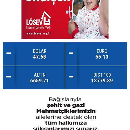
DOLAR
EURO
47.68
55.13
ALTIN
BIST 100
6659.71
13779.39