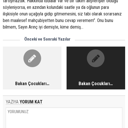
tartışmazdık. Hakkında iddialar var ve bir takım alışverişler olduğu
söyleniyorsa, en azından kolundaki saatle ya da oğlunun para
ilişkisiyle onun uçağıyla gidip gitmemesini, siz tabi olarak sorarsanız
ben maalesef mahçubiyetten bunu cevap veremem”. Onu bunu
bilmem, Sayın Arınç iyi demişte, kime demiş…
Önceki ve Sonraki Yazılar
Bakan Çocukları…
Bakan Çocukları…
YAZIYA
YORUM KAT