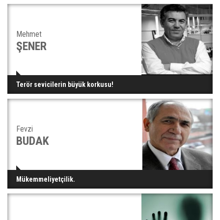
Mehmet
ŞENER
Terör sevicilerin büyük korkusu!
Fevzi
BUDAK
Mükemmeliyetçilik.