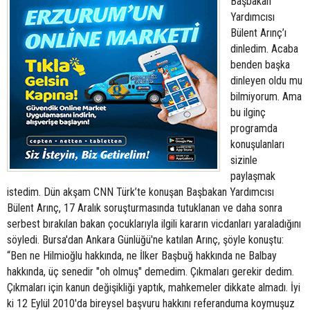
Başbakan
Yardımcısı
Bülent Arınç’ı
dinledim. Acaba
benden başka
dinleyen oldu mu
bilmiyorum. Ama
bu ilginç
programda
konuşulanları
sizinle
paylaşmak
istedim. Dün akşam CNN Türk’te konuşan Başbakan Yardımcısı
Bülent Arınç, 17 Aralık soruşturmasında tutuklanan ve daha sonra
serbest bırakılan bakan çocuklarıyla ilgili kararın vicdanları yaraladığını
söyledi. Bursa'dan Ankara Günlüğü'ne katılan Arınç, şöyle konuştu:
“Ben ne Hilmioğlu hakkında, ne İlker Başbuğ hakkında ne Balbay
hakkında, üç senedir "oh olmuş" demedim. Çıkmaları gerekir dedim.
Çıkmaları için kanun değişikliği yaptık, mahkemeler dikkate almadı. İyi
ki 12 Eylül 2010'da bireysel başvuru hakkını referanduma koymuşuz