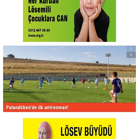
Palandöken'de ilk antrenman!