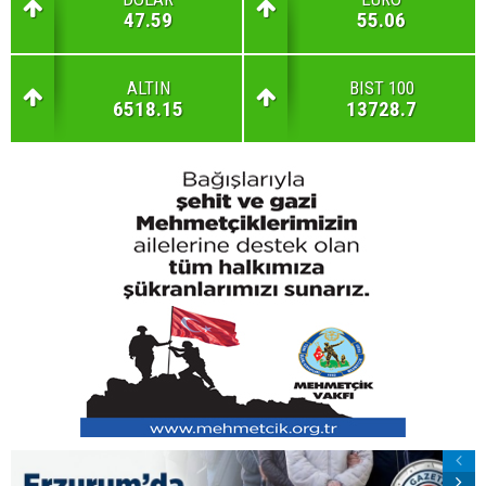
47.59
55.06
ALTIN
BIST 100
6518.15
13728.7