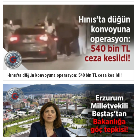
Hınıs'ta düğün konvoyuna operasyon: 540 bin TL ceza kesildi!