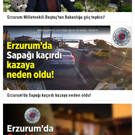
Erzurum Milletvekili Beştaş’tan Bakanlığa göç tepkisi!
Erzurum'da Sapağı kaçırdı kazaya neden oldu!