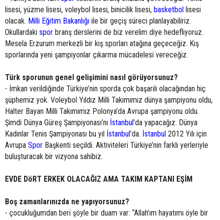
lisesi, yüzme lisesi, voleybol lisesi, binicilik lisesi,
basketbol
lisesi
olacak.
Milli Eğitim Bakanlığı
ile bir geçiş süreci planlayabiliriz.
Okullardaki
spor
branş derslerini de biz verelim diye hedefliyoruz.
Mesela Erzurum merkezli bir kış sporları atağına geçeceğiz. Kış
sporlarında yeni şampiyonlar çıkarma mücadelesi vereceğiz.
Türk sporunun genel gelişimini nasıl görüyorsunuz?
- İmkan verildiğinde Türkiye’nin sporda çok başarılı olacağından hiç
şüphemiz yok. Voleybol Yıldız Milli Takımımız dünya şampiyonu oldu,
Halter Bayan Milli Takımımız Polonya’da Avrupa şampiyonu oldu.
Şimdi Dünya Güreş Şampiyonası’nı
İstanbul
’da yapacağız. Dünya
Kadınlar Tenis Şampiyonası bu yıl
İstanbul
’da.
İstanbul
2012 Yılı için
Avrupa
Spor
Başkenti seçildi. Aktiviteleri Türkiye’nin farklı yerleriyle
buluşturacak bir vizyona sahibiz.
EVDE DöRT ERKEK OLACAĞIZ AMA TAKIM KAPTANI EŞİM
Boş zamanlarınızda ne yapıyorsunuz?
- çocukluğumdan beri şöyle bir duam var: “Allah’ım hayatımı öyle bir