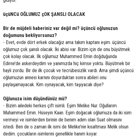
gidiyor.
üçüNCü OĞLUMUZ çOK ŞANSLI OLACAK
Bir de müjdeli haberiniz var değil mi? üçüncü oğlunuzun
doğumunu bekliyorsunuz?
- Evet, evde dört erkek olacağız ama takım kaptanı eşim. üçüncü
oğlumuz çok şanslı olacak. İki abisi var. Bizim için de onu büyütmek
çok kolay olacak. İlk oğlumuz Muhammed Emin doğduğunda
Edirne’de askerdeydim ve yanımızda hiç kimse yoktu. Büyütmek bir
hayli zordu. Bir de ilk çocuk ve tecrübesizlik vardı. Ama şimdi üçüncü
oğlumuzun annesi karnını doyurduktan sonra abileri onu
paylaşamayacak. Kim oynayacak, kim taşıyacak diye?
Oğlunuza isim düşündünüz mü?
- Bizim ailedeki herkes çift isimli. Eşim Melike Nur. Oğullarım
Muhammed Emin. Hüseyin Kaan. Eşim doğacak oğlumuza da iki isim
vermeyi ve isimlerden birinin de benim adım olan Suat olmasını
istedi. Ben de o zaman ilk ismi de Melike’nin kısaltması Melik olsun
dedim. çocukların isimlerini genellikle hanım koyar.