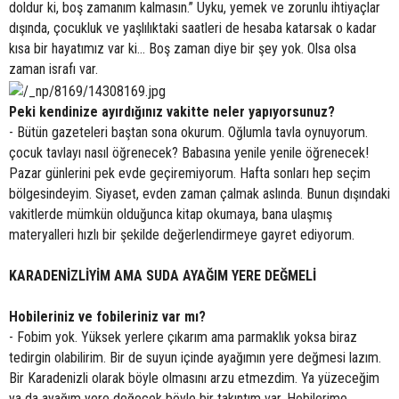
doldur ki, boş zamanım kalmasın.” Uyku, yemek ve zorunlu ihtiyaçlar
dışında, çocukluk ve yaşlılıktaki saatleri de hesaba katarsak o kadar
kısa bir hayatımız var ki... Boş zaman diye bir şey yok. Olsa olsa
zaman israfı var.
Peki kendinize ayırdığınız vakitte neler yapıyorsunuz?
- Bütün gazeteleri baştan sona okurum. Oğlumla tavla oynuyorum.
çocuk tavlayı nasıl öğrenecek? Babasına yenile yenile öğrenecek!
Pazar günlerini pek evde geçiremiyorum. Hafta sonları hep seçim
bölgesindeyim. Siyaset, evden zaman çalmak aslında. Bunun dışındaki
vakitlerde mümkün olduğunca kitap okumaya, bana ulaşmış
materyalleri hızlı bir şekilde değerlendirmeye gayret ediyorum.
KARADENİZLİYİM AMA SUDA AYAĞIM YERE DEĞMELİ
Hobileriniz ve fobileriniz var mı?
- Fobim yok. Yüksek yerlere çıkarım ama parmaklık yoksa biraz
tedirgin olabilirim. Bir de suyun içinde ayağımın yere değmesi lazım.
Bir Karadenizli olarak böyle olmasını arzu etmezdim. Ya yüzeceğim
ya da ayağım yere değecek böyle bir takıntım var. Hobilerime