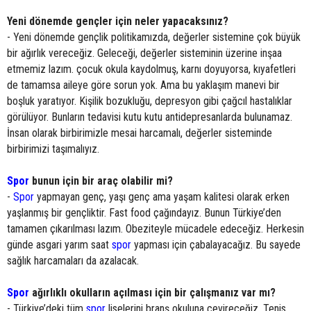
Yeni dönemde gençler için neler yapacaksınız?
- Yeni dönemde gençlik politikamızda, değerler sistemine çok büyük
bir ağırlık vereceğiz. Geleceği, değerler sisteminin üzerine inşaa
etmemiz lazım. çocuk okula kaydolmuş, karnı doyuyorsa, kıyafetleri
de tamamsa aileye göre sorun yok. Ama bu yaklaşım manevi bir
boşluk yaratıyor. Kişilik bozukluğu, depresyon gibi çağcıl hastalıklar
görülüyor. Bunların tedavisi kutu kutu antidepresanlarda bulunamaz.
İnsan olarak birbirimizle mesai harcamalı, değerler sisteminde
birbirimizi taşımalıyız.
Spor
bunun için bir araç olabilir mi?
-
Spor
yapmayan genç, yaşı genç ama yaşam kalitesi olarak erken
yaşlanmış bir gençliktir. Fast food çağındayız. Bunun Türkiye’den
tamamen çıkarılması lazım. Obeziteyle mücadele edeceğiz. Herkesin
günde asgari yarım saat
spor
yapması için çabalayacağız. Bu sayede
sağlık harcamaları da azalacak.
Spor
ağırlıklı okulların açılması için bir çalışmanız var mı?
- Türkiye’deki tüm
spor
liselerini branş okuluna çevireceğiz. Tenis