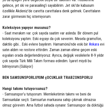
gelince, jet ski ve parasailing’i sayabilirim. Jet ski’de kabusum
özellikle Akdeniz’de caretta carettalara denk gelmek. Carettaların
zarar görmesini hiç istemiyorum.
Koleksiyon yapıyor musunuz?
- Saat merakım var. çok sayıda saatim var aslında. Bir dönem pul
koleksiyonu yaptım. Eski eşyayı da çok severim. Mesela gramofon,
daktilo gibi... Eski evlere bayılırım. Hamamönü’nde eski bir
Ankara
evi
satın aldım ve restore ettirdim. Zaman zaman elime geçen eski
eşyaları orada değerlendiriyoruz. Ayrıca, değişik vesilelerle 8-9 yıldır
çok sayıda Türk Milli Takım forması edindim. İşaret miydi bu
bilmiyorum.(Gülüyor)
BEN SAMSUNSPORLUYUM çOCUKLAR TRABZONSPORLU
Hangi takımı tutuyorsunuz?
- Samsunspor’u tutuyorum. Memleketimin takımı ve beni de
Samsunlular seçti. Samsun’un markasına sahip çıkmak olmazsa
olmaz görevim. Ama futbol sahada oynanır. Samsunspor da döktüğü