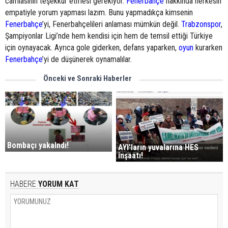
camiasının teşekkür etmesi gerekiyor.
Fenerbahçe
hakkında herkesin
empatiyle yorum yapması lazım. Bunu yapmadıkça kimsenin
Fenerbahçe
’yi, Fenerbahçelileri anlaması mümkün değil.
Trabzonspor
,
Şampiyonlar Ligi’nde hem kendisi için hem de temsil ettiği Türkiye
için oynayacak. Ayrıca gole giderken, defans yaparken,
oyun
kurarken
Fenerbahçe
’yi de düşünerek oynamalılar.
Önceki ve Sonraki Haberler
Bombaçı yakalndı!
AYI'ların yuvalarına HES
inşaatı!
HABERE
YORUM KAT