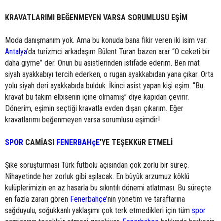
KRAVATLARIMI BEĞENMEYEN VARSA SORUMLUSU EŞİM
Moda danışmanım yok. Ama bu konuda bana fikir veren iki isim var:
Antalya
’da turizmci arkadaşım Bülent Turan bazen arar “O ceketi bir
daha giyme” der. Onun bu asistlerinden istifade ederim. Ben mat
siyah ayakkabıyı tercih ederken, o rugan ayakkabıdan yana çıkar. Orta
yolu siyah deri ayakkabıda bulduk. İkinci asist yapan kişi eşim. “Bu
kravat bu takım elbisenin içine olmamış” diye kapıdan çevirir.
Dönerim, eşimin seçtiği kravatla evden dışarı çıkarım. Eğer
kravatlarımı beğenmeyen varsa sorumlusu eşimdir!
SPOR
CAMİASI
FENERBAHçE
’YE TEŞEKKüR ETMELİ
Şike soruşturması Türk futbolu açısından çok zorlu bir süreç.
Nihayetinde her zorluk gibi aşılacak. En büyük arzumuz köklü
kulüplerimizin en az hasarla bu sıkıntılı dönemi atlatması. Bu süreçte
en fazla zararı gören
Fenerbahçe
’nin yönetim ve taraftarına
sağduyulu, soğukkanlı yaklaşımı çok terk etmedikleri için tüm
spor