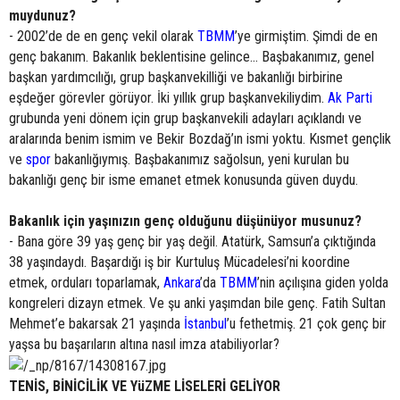
muydunuz?
- 2002’de de en genç vekil olarak
TBMM
’ye girmiştim. Şimdi de en
genç bakanım. Bakanlık beklentisine gelince... Başbakanımız, genel
başkan yardımcılığı, grup başkanvekilliği ve bakanlığı birbirine
eşdeğer görevler görüyor. İki yıllık grup başkanvekiliydim.
Ak Parti
grubunda yeni dönem için grup başkanvekili adayları açıklandı ve
aralarında benim ismim ve Bekir Bozdağ’ın ismi yoktu. Kısmet gençlik
ve
spor
bakanlığıymış. Başbakanımız sağolsun, yeni kurulan bu
bakanlığı genç bir isme emanet etmek konusunda güven duydu.
Bakanlık için yaşınızın genç olduğunu düşünüyor musunuz?
- Bana göre 39 yaş genç bir yaş değil. Atatürk, Samsun’a çıktığında
38 yaşındaydı. Başardığı iş bir Kurtuluş Mücadelesi’ni koordine
etmek, orduları toparlamak,
Ankara
’da
TBMM
’nin açılışına giden yolda
kongreleri dizayn etmek. Ve şu anki yaşımdan bile genç. Fatih Sultan
Mehmet’e bakarsak 21 yaşında
İstanbul
’u fethetmiş. 21 çok genç bir
yaşsa bu başarıların altına nasıl imza atabiliyorlar?
TENİS, BİNİCİLİK VE YüZME LİSELERİ GELİYOR