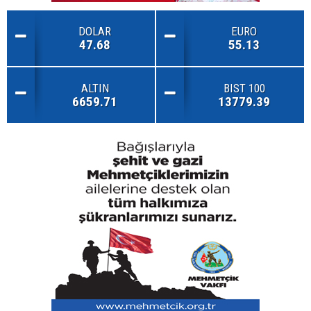
DOLAR
EURO
47.68
55.13
ALTIN
BIST 100
6659.71
13779.39