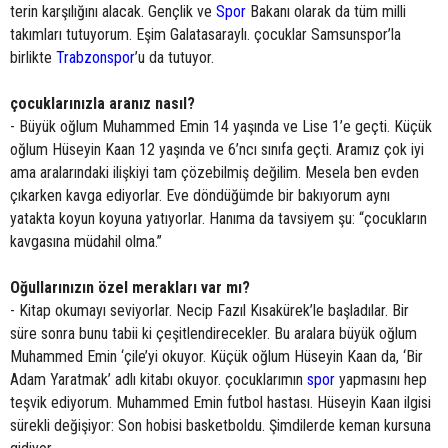
terin karşılığını alacak. Gençlik ve
Spor
Bakanı olarak da tüm milli
takımları tutuyorum. Eşim Galatasaraylı. çocuklar Samsunspor’la
birlikte
Trabzonspor
’u da tutuyor.
çocuklarınızla aranız nasıl?
- Büyük oğlum Muhammed Emin 14 yaşında ve Lise 1’e geçti. Küçük
oğlum Hüseyin Kaan 12 yaşında ve 6’ncı sınıfa geçti. Aramız çok iyi
ama aralarındaki ilişkiyi tam çözebilmiş değilim. Mesela ben evden
çıkarken kavga ediyorlar. Eve döndüğümde bir bakıyorum aynı
yatakta koyun koyuna yatıyorlar. Hanıma da tavsiyem şu: “çocukların
kavgasına müdahil olma.”
Oğullarınızın özel merakları var mı?
- Kitap okumayı seviyorlar. Necip Fazıl Kısakürek’le başladılar. Bir
süre sonra bunu tabii ki çeşitlendirecekler. Bu aralara büyük oğlum
Muhammed Emin ‘çile’yi okuyor. Küçük oğlum Hüseyin Kaan da, ‘Bir
Adam Yaratmak’ adlı kitabı okuyor. çocuklarımın
spor
yapmasını hep
teşvik ediyorum. Muhammed Emin futbol hastası. Hüseyin Kaan ilgisi
sürekli değişiyor: Son hobisi basketboldu. Şimdilerde keman kursuna