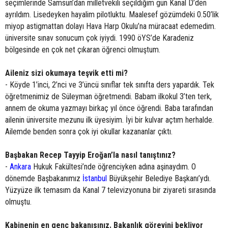
seçimlerinde Samsun’dan milletvekili seçildiğim gün Kanal D’den
ayrıldım. Lisedeyken hayalim pilotluktu. Maalesef gözümdeki 0.50’lik
miyop astigmattan dolayı Hava Harp Okulu’na müracaat edemedim.
üniversite sınav sonucum çok iyiydi. 1990 öYS’de Karadeniz
bölgesinde en çok net çıkaran öğrenci olmuştum.
Aileniz sizi okumaya teşvik etti mi?
- Köyde 1’inci, 2’nci ve 3’üncü sınıflar tek sınıfta ders yapardık. Tek
öğretmenimiz de Süleyman öğretmendi. Babam ilkokul 3’ten terk,
annem de okuma yazmayı birkaç yıl önce öğrendi. Baba tarafından
ailenin üniversite mezunu ilk üyesiyim. İyi bir kulvar açtım herhalde.
Ailemde benden sonra çok iyi okullar kazananlar çıktı.
Başbakan Recep Tayyip Eroğan’la nasıl tanıştınız?
-
Ankara
Hukuk Fakültesi’nde öğrenciyken adına aşinaydım. O
dönemde Başbakanımız
İstanbul
Büyükşehir Belediye Başkanı’ydı.
Yüzyüze ilk temasım da Kanal 7 televizyonuna bir ziyareti sırasında
olmuştu.
Kabinenin en genç bakanısınız. Bakanlık görevini bekliyor