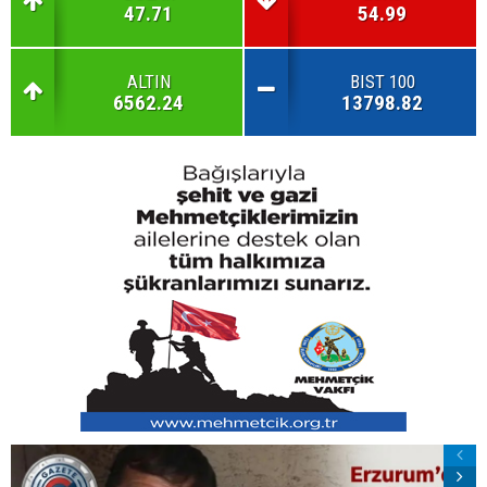
47.71
54.99
ALTIN
BIST 100
6562.24
13798.82