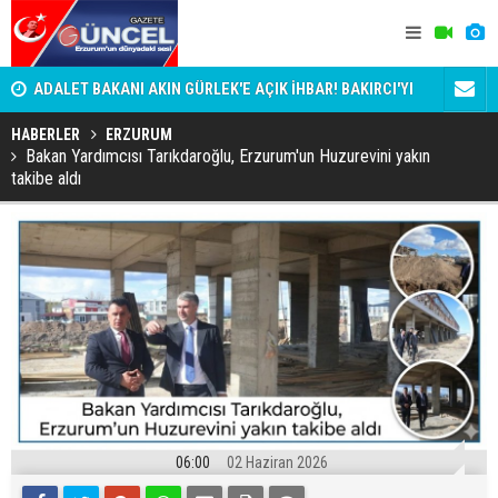
i
ADALET BAKANI AKIN GÜRLEK'E AÇIK İHBAR! BAKIRCI'YI
Bala İkra'y
KİM KORUYOR?
HABERLER
ERZURUM
Bakan Yardımcısı Tarıkdaroğlu, Erzurum'un Huzurevini yakın
takibe aldı
06:00
02 Haziran 2026