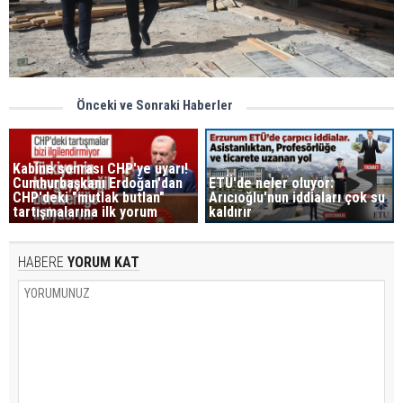
Önceki ve Sonraki Haberler
Kabine sonrası CHP'ye uyarı!
Cumhurbaşkanı Erdoğan'dan
ETÜ'de neler oluyor:
CHP'deki "mutlak butlan"
Arıcıoğlu'nun iddiaları çok su
tartışmalarına ilk yorum
kaldırır
HABERE
YORUM KAT