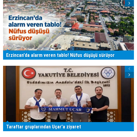
Erzincan'da alarm veren tablo! Nüfus düşüşü sürüyor
Taraftar gruplarından Uçar'a ziyaret