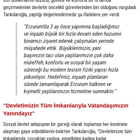
son dönemlerini huzurlu, güvenli ve konforlu bir ortamda
geçirmelerinin devletin öncelikli görevlerinden biri olduğunu vurguladı.
Tarıkdaroğlu, yaptığı değerlendirmede şu ifadelere yer verdi:
"Erzurum’da 3 ay önce yapımına başladığımız
ve inşaatı büyük bir hızla devam eden huzurevi
binamızı ziyaret ederek çalışmaları yerinde
müşahede ettik. Büyüklerimizin, yani
başımızın tacı olan yaşlılarımızın çok daha
müreffeh, konforlu ve sosyal bir yaşam
süreceği bu modern tesisin fiziki yapısı hızla
yükseliyor. Hedefimiz, inşaatı planlanan
sürede tamamlayarak Erzurum halkının ve
kıymetli yaşlılarımızın hizmetine sunmaktır."
"Devletimizin Tüm İmkanlarıyla Vatandaşımızın
Yanındayız"
Sosyal devlet anlayışının bir gereği olarak toplumun her kesimine
ulaşmayı gaye edindiklerini belirten Tarıkdaroğlu, "Devletimizin tüm
imkanlarıyla, çocuktan yaşlıya, engelliden kadına kadar