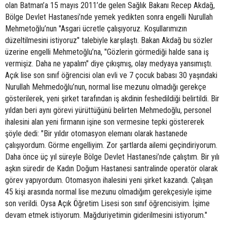
olan Batman’a 15 mayıs 2011’de gelen Sağlık Bakanı Recep Akdağ,
Bölge Devlet Hastanesi’nde yemek yedikten sonra engelli Nurullah
Mehmetoğlu’nun "Asgari ücretle çalışıyoruz. Koşullarımızın
düzeltilmesini istiyoruz" talebiyle karşılaştı. Bakan Akdağ bu sözler
üzerine engelli Mehmetoğlu’na, "Gözlerin görmediği halde sana iş
vermişiz. Daha ne yapalım" diye çıkışmış, olay medyaya yansımıştı.
Açık lise son sınıf öğrencisi olan evli ve 7 çocuk babası 30 yaşındaki
Nurullah Mehmedoğlu’nun, normal lise mezunu olmadığı gerekçe
gösterilerek, yeni şirket tarafından iş akdinin feshedildiği belirtildi. Bir
yıldan beri aynı görevi yürüttüğünü belirten Mehmedoğlu, personel
ihalesini alan yeni firmanın işine son vermesine tepki göstererek
şöyle dedi: "Bir yıldır otomasyon elemanı olarak hastanede
çalışıyordum. Görme engelliyim. Zor şartlarda ailemi geçindiriyorum.
Daha önce üç yıl süreyle Bölge Devlet Hastanesi’nde çalıştım. Bir yılı
aşkın süredir de Kadın Doğum Hastanesi santralinde operatör olarak
görev yapıyordum. Otomasyon ihalesini yeni şirket kazandı. Çalışan
45 kişi arasında normal lise mezunu olmadığım gerekçesiyle işime
son verildi. Oysa Açık Öğretim Lisesi son sınıf öğrencisiyim. İşime
devam etmek istiyorum. Mağduriyetimin giderilmesini istiyorum."