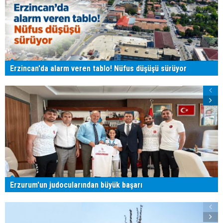
Erzincan'da alarm veren tablo! Nüfus düşüşü sürüyor
Erzurum'un judocularından büyük başarı