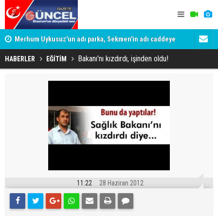
Merhum Uykusuz'un adı parka, Sekmen'in adı caddeye
Konuşanlar'
verildi
Gözaltına a
Bakanı'nı kızdırdı, işinden oldu!
HABERLER
EĞİTİM
11:22
28 Haziran 2012