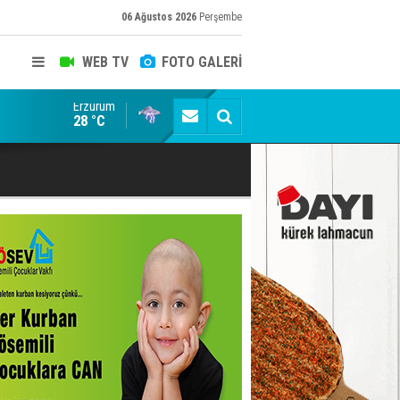
06 Ağustos 2026
Perşembe
WEB TV
FOTO GALERİ
Erzurum
ADALET BAKANI AKIN GÜRLEK'E AÇIK İHBAR! BAKIRC
28 °C