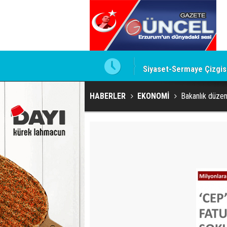
te imzalamayan o isim
Siyaset-Sermaye Çizgisin
HABERLER
EKONOMİ
Bakanlık düzen