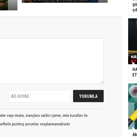
gü
çı
HA
ET
er veya imalar, inançlara saldırı içeren, imla kuralları ile
arflerle yazılmış yorumlar onaylanmamaktadır.
Ak