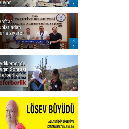
rüyor
raftar
Ligde yeni
uplarından
sezon
ar'a ziyaret
başlıyor! İlk
düdük Bolu'da
çalacak
ydikemer'de
Muğla
ngın Sonrası
Büyükşehir
ferberlik
Tüm
İmkânlarıyla
Yangın
Sahasında