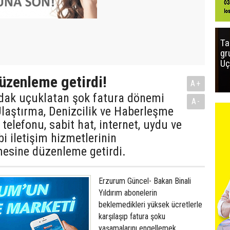
Ta
gr
Uç
üzenleme getirdi!
A+
udak uçuklatan şok fatura dönemi
A-
Ulaştırma, Denizcilik ve Haberleşme
telefonu, sabit hat, internet, uydu ve
bi iletişim hizmetlerinin
mesine düzenleme getirdi.
Erzurum Güncel- Bakan Binali
Yıldırım abonelerin
beklemedikleri yüksek ücretlerle
karşılaşıp fatura şoku
yaşamalarını engellemek