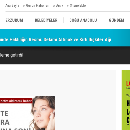
Ana Sayfa
Günün Haberleri
Arşiv
Sitene Ekle
ERZURUM
BELEDİYELER
DOĞU ANADOLU
GÜNDEM
de Haklılığın Resmi: Selami Altınok ve Kirli İlişkiler Ağı
SİYASET
AFAD/ SAVAŞ
SPOR
leme getirdi!
KÜLTÜR/SANAT//MAĞAZİN
BODRUM