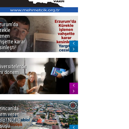
zurum'da
Erzurum dâhil
rekle
Çok Sayıda
lenen
İlde
hşette karar
Uyuşturucuya
sinleşti!
Darbe
rgıtay
zaları onadı
iversitelerde
Başkan
ni dönem
Sekmen'den
Tercih
Döneminde
Erzurum
Vurgusu
zincan'da
Meteoroloji
arm veren
uyardı!
blo! Nüfus
Doğu'ya yaz
şüşü
gelmeyecek