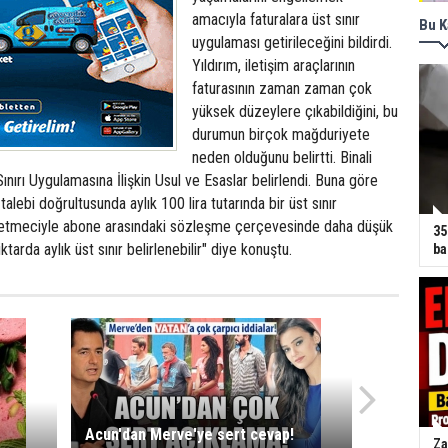
amacıyla faturalara üst sınır
Bu K
uygulaması getirileceğini bildirdi.
Yıldırım, iletişim araçlarının
faturasının zaman zaman çok
yüksek düzeylere çıkabildiğini, bu
durumun birçok mağduriyete
neden olduğunu belirtti. Binali
Sınırı Uygulamasına İlişkin Usul ve Esaslar belirlendi. Buna göre
 talebi doğrultusunda aylık 100 lira tutarında bir üst sınır
şletmeciyle abone arasındaki sözleşme çerçevesinde daha düşük
35
arda aylık üst sınır belirlenebilir" diye konuştu.
ba
Acun'dan Merve'ye sert cevap!
Za