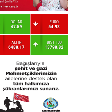
DOLAR
EURO
47.59
54.93
ALTIN
BIST 100
6488.17
13798.82