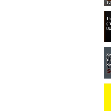
sü
Ta
gr
Uç
Se
Ya
Se