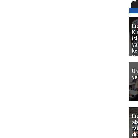
Er
Kü
iş
va
ke
Ya
ce
Ün
ye
Er
al
ta
dü