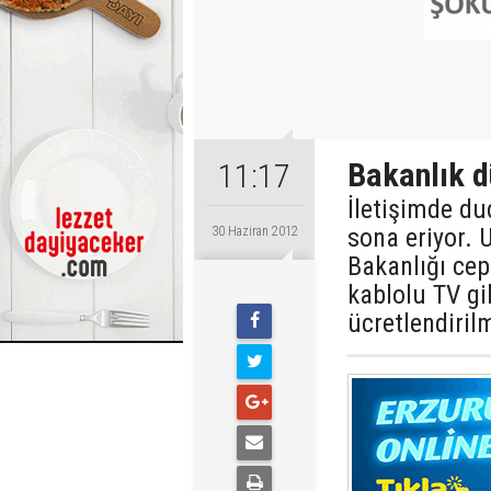
Bakanlık d
11:17
İletişimde d
sona eriyor. 
30 Haziran 2012
Bakanlığı cep 
kablolu TV gi
ücretlendiril