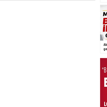
Ak
ge