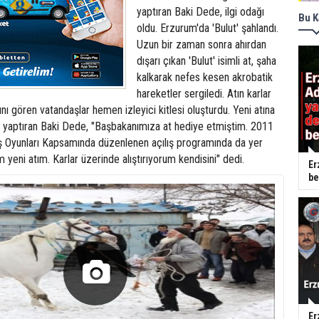
yaptıran Baki Dede, ilgi odağı
Bu K
oldu. Erzurum'da 'Bulut' şahlandı.
Uzun bir zaman sonra ahırdan
dışarı çıkan 'Bulut' isimli at, şaha
kalkarak nefes kesen akrobatik
hareketler sergiledi. Atın karlar
nı gören vatandaşlar hemen izleyici kitlesi oluşturdu. Yeni atına
i yaptıran Baki Dede, "Başbakanımıza at hediye etmiştim. 2011
Kış Oyunları Kapsamında düzenlenen açılış programında da yer
m yeni atım. Karlar üzerinde alıştırıyorum kendisini" dedi.
Er
be
Er