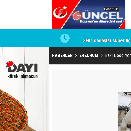
a iniyor
Genç dadaşlar süper lig
HABERLER
ERZURUM
Baki Dede Yen