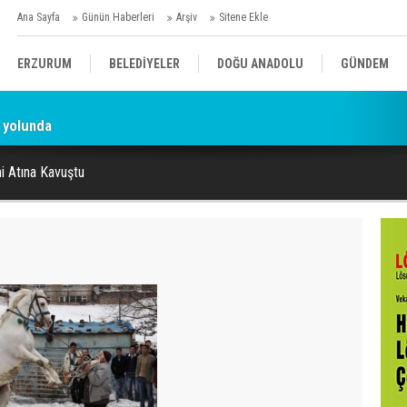
Ana Sayfa
Günün Haberleri
Arşiv
Sitene Ekle
ERZURUM
BELEDİYELER
DOĞU ANADOLU
GÜNDEM
 yolunda
SİYASET
AFAD/ SAVAŞ
SPOR
i Atına Kavuştu
KÜLTÜR/SANAT//MAĞAZİN
BODRUM