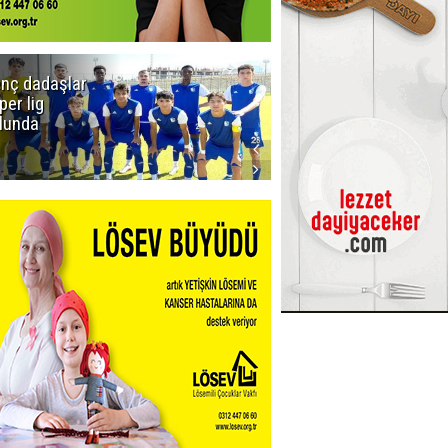
nç dadaşlar
Viago
per lig
Yachting
lunda
Kiralık Yat
Seçenekleri ile
Tekne Tatilini
Planlayın