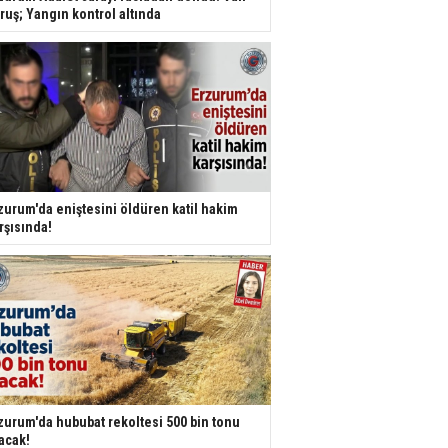
ruş; Yangın kontrol altında
zurum'da eniştesini öldüren katil hakim
rşısında!
zurum'da hububat rekoltesi 500 bin tonu
acak!