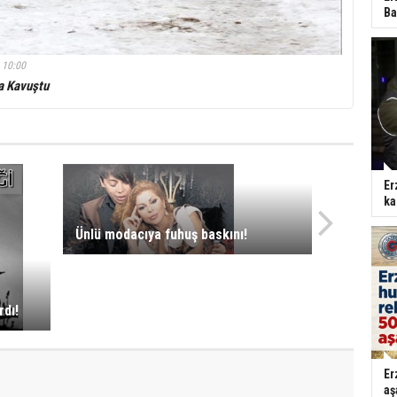
Ba
 10:00
a Kavuştu
Er
ka
Ünlü modacıya fuhuş baskını!
rdı!
Er
aş