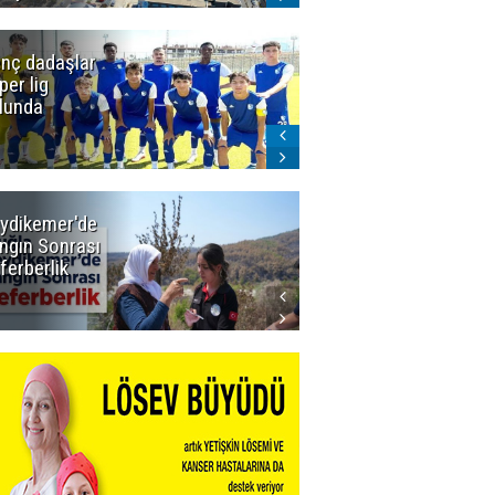
nç dadaşlar
Icardi'den
per lig
Galatasaray'a
lunda
ret! Böyle
biteceğini
kimse tahmin
edemezdi
ydikemer'de
Muğla
ngın Sonrası
Büyükşehir
ferberlik
Tüm
İmkânlarıyla
Yangın
Sahasında