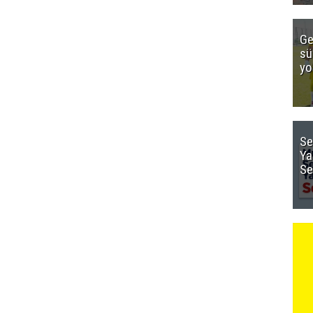
Ge
sü
yo
Se
Ya
Se