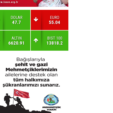
DOLAR
EURO
47.7
55.04
ALTIN
BIST 100
6620.91
13818.2