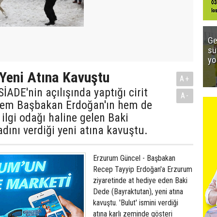
Ge
sü
yo
Yeni Atına Kavuştu
A+
ADE'nin açılışında yaptığı cirit
A-
 hem Başbakan Erdoğan'ın hem de
 ilgi odağı haline gelen Baki
adını verdiği yeni atına kavuştu.
Erzurum Güncel - Başbakan
Recep Tayyip Erdoğan'a Erzurum
ziyaretinde at hediye eden Baki
Dede (Bayraktutan), yeni atına
kavuştu. 'Bulut' ismini verdiği
atına karlı zeminde gösteri