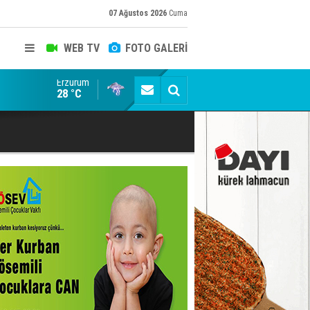
07 Ağustos 2026
Cuma
WEB TV
FOTO GALERİ
Erzurum
'Bot Hesap' Depremi: Memet Aca ve "Erzurum Cumhu
28 °C