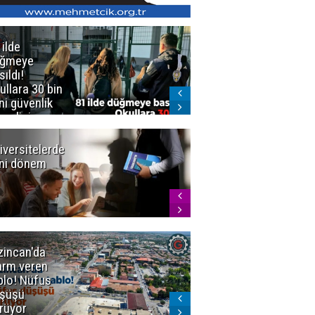
 ilde
Erzurum'da
üğmeye
Kürekle
sıldı!
işlenen
ullara 30 bin
vahşette karar
ni güvenlik
kesinleşti!
revlisi
Yargıtay
cezaları onadı
iversitelerde
Başkan
ni dönem
Sekmen'den
Tercih
Döneminde
Erzurum
Vurgusu
zincan'da
Meteoroloji
arm veren
uyardı!
blo! Nüfus
Doğu'ya yaz
şüşü
gelmeyecek
rüyor