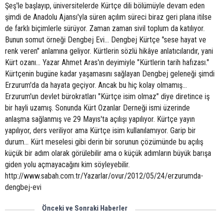
Şeş'le başlayıp, üniversitelerde Kürtçe dili bölümüyle devam eden
şimdi de Anadolu Ajansı'yla süren açılım süreci biraz geri plana itilse
de farklı biçimlerle sürüyor. Zaman zaman sivil toplum da katılıyor.
Bunun somut örneği Dengbej Evi... Dengbej Kürtçe "sese hayat ve
renk veren" anlamına geliyor. Kürtlerin sözlü hikâye anlatıcılarıdır, yani
Kürt ozanı... Yazar Ahmet Aras'ın deyimiyle "Kürtlerin tarih hafızası."
Kürtçenin bugüne kadar yaşamasını sağlayan Dengbej geleneği şimdi
Erzurum'da da hayata geçiyor. Ancak bu hiç kolay olmamış...
Erzurum'un devlet bürokratları "Kürtçe isim olmaz" diye diretince iş
bir hayli uzamış. Sonunda Kürt Ozanlar Derneği ismi üzerinde
anlaşma sağlanmış ve 29 Mayıs'ta açılışı yapılıyor. Kürtçe yayın
yapılıyor, ders veriliyor ama Kürtçe isim kullanılamıyor. Garip bir
durum... Kürt meselesi gibi derin bir sorunun çözümünde bu açılış
küçük bir adım olarak görülebilir ama o küçük adımların büyük barışa
giden yolu açmayacağını kim söyleyebilir.
http://www.sabah.com.tr/Yazarlar/ovur/2012/05/24/erzurumda-
dengbej-evi
Önceki ve Sonraki Haberler