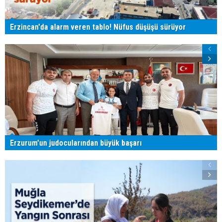
Erzincan'da alarm veren tablo! Nüfus düşüşü sürüyor
Erzurum'un judocularından büyük başarı