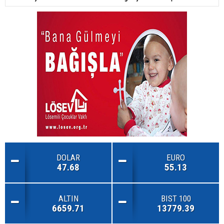
DOLAR
EURO
47.68
55.13
ALTIN
BIST 100
6659.71
13779.39