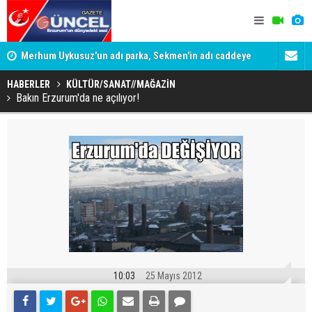
Merhum Uykusuz'un adı parka, Sekmen'in adı caddeye
Konuşanlar'
verildi
Gözaltına a
HABERLER
KÜLTÜR/SANAT//MAĞAZİN
Bakın Erzurum'da ne açılıyor!
10:03
25 Mayıs 2012