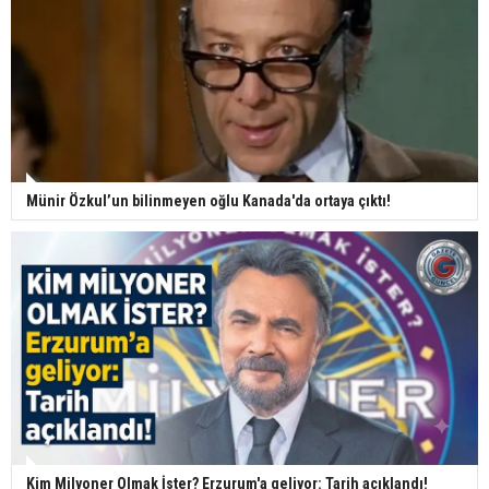
Münir Özkul’un bilinmeyen oğlu Kanada'da ortaya çıktı!
Kim Milyoner Olmak İster? Erzurum'a geliyor: Tarih açıklandı!