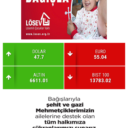
DOLAR
EURO
47.7
55.04
ALTIN
BIST 100
6611.01
13783.02