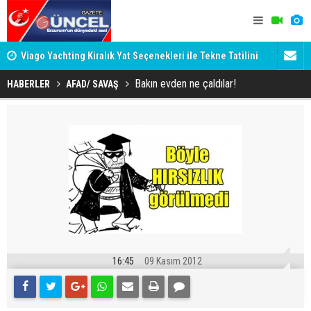
Viago Yachting Kiralık Yat Seçenekleri ile Tekne Tatilini
AHBAP Dern
Planlayın
Bakın evden ne çaldılar!
HABERLER
AFAD/ SAVAŞ
16:45
09 Kasım 2012