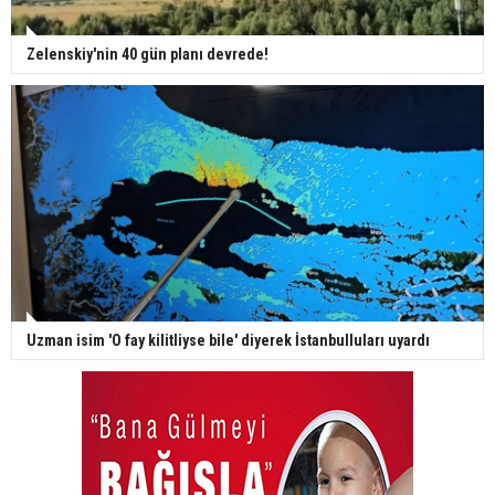
Zelenskiy'nin 40 gün planı devrede!
Uzman isim 'O fay kilitliyse bile' diyerek İstanbulluları uyardı