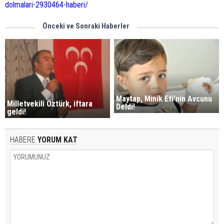
dolmalari-2930464-haberi/
Önceki ve Sonraki Haberler
Maytap, Minik Efi'nin Avcunu
Milletvekili Öztürk, iftara
Deldi!
geldi!
HABERE
YORUM KAT