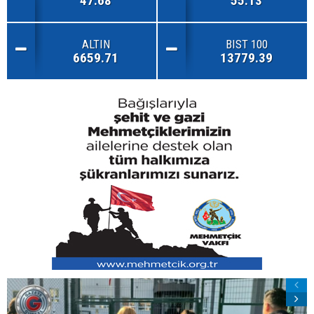
47.68
55.13
ALTIN
BIST 100
6659.71
13779.39