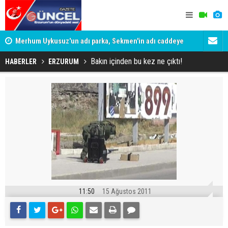
Merhum Uykusuz'un adı parka, Sekmen'in adı caddeye
Konuşanlar'
verildi
Gözaltına a
Bakın içinden bu kez ne çıktı!
HABERLER
ERZURUM
11:50
15 Ağustos 2011