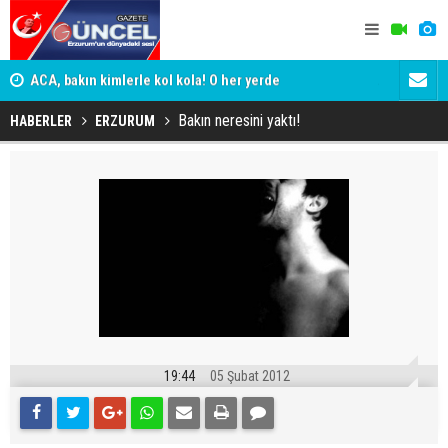
yor
ACA, bakın kimlerle kol kola! O her yerde
ADALET BAK
KİM KORU
Bakın neresini yaktı!
HABERLER
ERZURUM
19:44
05 Şubat 2012