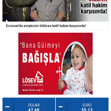
Erzurum'da eniştesini öldüren katil hakim karşısında!
DOLAR
EURO
47.68
55.13