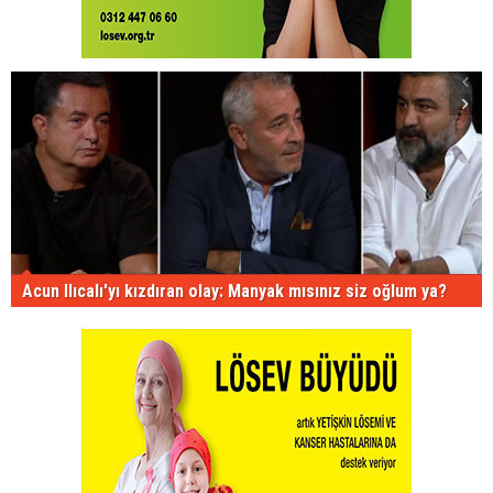
Acun Ilıcalı'yı kızdıran olay: Manyak mısınız siz oğlum ya?