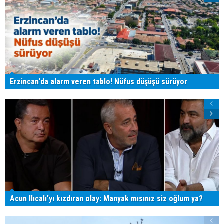
Erzincan'da alarm veren tablo! Nüfus düşüşü sürüyor
Acun Ilıcalı'yı kızdıran olay: Manyak mısınız siz oğlum ya?