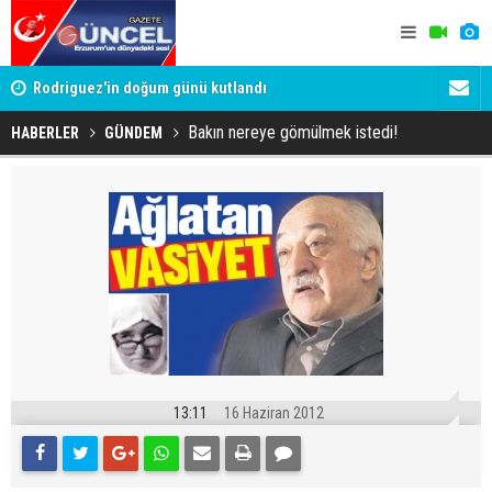
Rodriguez'in doğum günü kutlandı
81 ilde düğ
görevlisi
Bakın nereye gömülmek istedi!
HABERLER
GÜNDEM
13:11
16 Haziran 2012