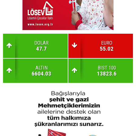
DOLAR
EURO
47.7
55.02
ALTIN
BIST 100
6604.03
13823.6