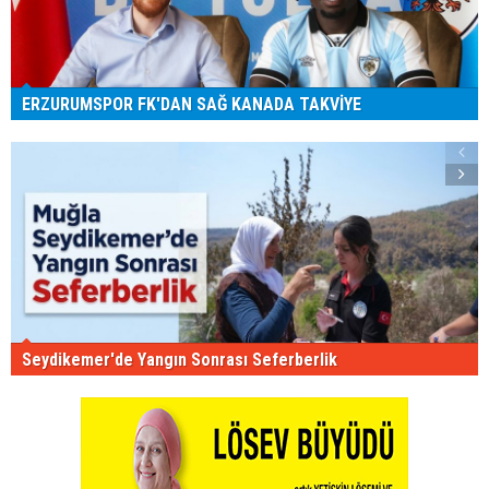
ERZURUMSPOR FK'DAN SAĞ KANADA TAKVİYE
Seydikemer'de Yangın Sonrası Seferberlik