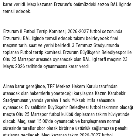
karar verildi. Maçı kazanan Erzurum’u önümüzdeki sezon BAL liginde
temsil edecek.
Erzurum İl Futbol Tertip Komitesi, 2026-2027 futbol sezonunda
Erzurum’u BAL liginde temsil edecek takımı belirleyecek final
maçının tarih, saat ve yerini belirledi. 3 Temmuz Stadyumunda
toplanan Futbol tertip komitesi, Erzurum Büyükşehir Belediyespor ile
Oltu 25 Martspor arasında oynanacak olan BAL ligi terfi maçının 23
Mayıs 2026 tarihinde oynanmasına karar verdi.
Alınan karar gereğince, TFF Merkez Hakem Kurulu tarafından
atanacak olan hakemlerin yöneteceği karşılaşma Kazım Karabekir
Stadyumunun yanında yeralan 1 nolu Yüksek İrtifa sahasında
oynanacak. Ev sahibinin Büyükşehir Belediyesi futbol takımının olacağı
maçta Oltu 25 Martspor futbol kulübü deplasman takımı hüviyetinde
olacak. Maç, saat 15.00’de oynanacak ve karşılaşmanın normal
süresinde taraflar skor olarak birbirine üstünlük sağlamazsa penaltı
atışlarına geçilecek. Maçı kazanan takım 2026-2027 futbol