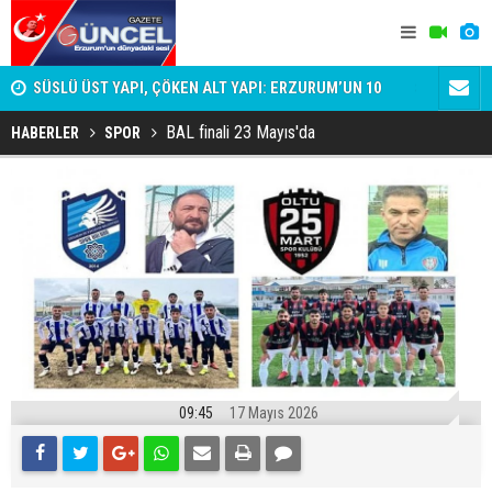
SÜSLÜ ÜST YAPI, ÇÖKEN ALT YAPI: ERZURUM’UN 10
Şehit ailel
DAKİKALIK GERÇEĞİ
BAL finali 23 Mayıs'da
HABERLER
SPOR
09:45
17 Mayıs 2026