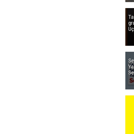
Ta
gr
Uç
Se
Ya
Se