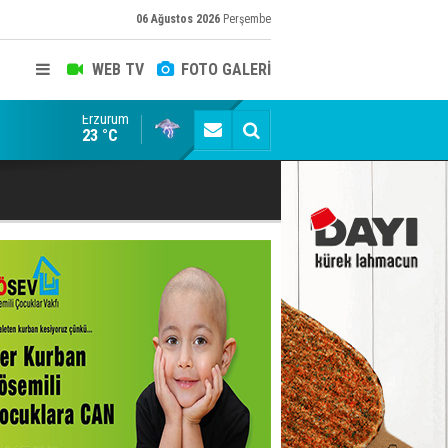
06 Ağustos 2026
Perşembe
WEB TV
FOTO GALERİ
Erzurum
Siyaset-Sermaye Çizgisinde Haklılığın Resmi: Selami Al
23 °C