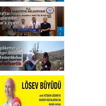
raftar
Ligde yeni
uplarından
sezon
ar'a ziyaret
başlıyor! İlk
düdük Bolu'da
çalacak
ydikemer'de
Muğla
ngın Sonrası
Büyükşehir
ferberlik
Tüm
İmkânlarıyla
Yangın
Sahasında