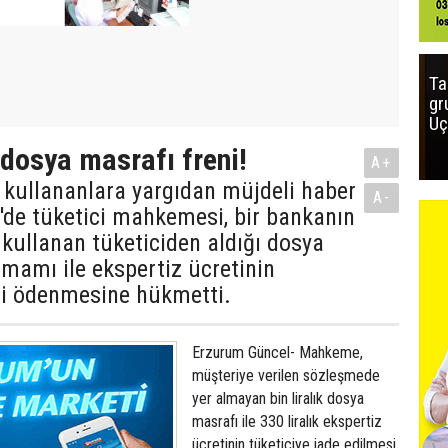
Ta
gr
Uç
dosya masrafı freni!
A+
 kullananlara yargıdan müjdeli haber
A-
i'de tüketici mahkemesi, bir bankanın
 kullanan tüketiciden aldığı dosya
mamı ile ekspertiz ücretinin
ri ödenmesine hükmetti.
Erzurum Güncel- Mahkeme,
müşteriye verilen sözleşmede
yer almayan bin liralık dosya
masrafı ile 330 liralık ekspertiz
ücretinin tüketiciye iade edilmesi