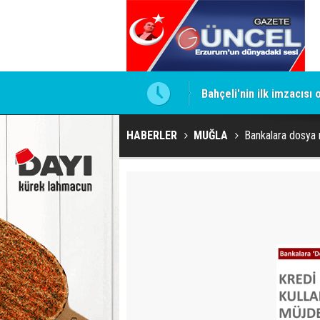
ntrol altında
Bahçeli'nin ilk imzacısı
HABERLER
MUĞLA
Bankalara dosya m