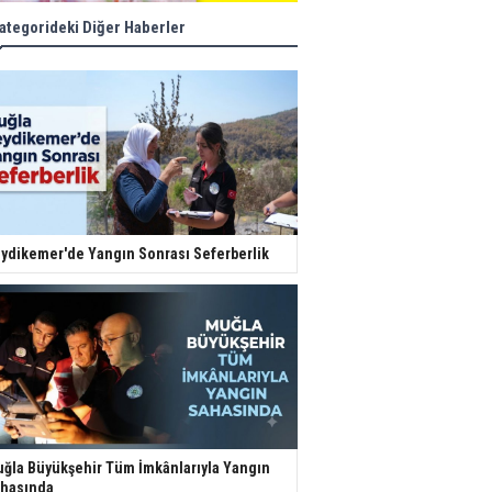
ategorideki Diğer Haberler
ydikemer'de Yangın Sonrası Seferberlik
ğla Büyükşehir Tüm İmkânlarıyla Yangın
hasında