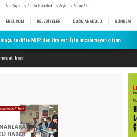
Ana Sayfa
Günün Haberleri
Arşiv
Sitene Ekle
ERZURUM
BELEDİYELER
DOĞU ANADOLU
GÜNDEM
 olduğu teklifte MHP'den fire var! İşte imzalamayan o isim
SİYASET
AFAD/ SAVAŞ
SPOR
asrafı freni!
KÜLTÜR/SANAT//MAĞAZİN
BODRUM