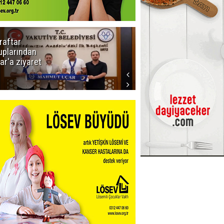
raftar
Ligde yeni
uplarından
sezon
ar'a ziyaret
başlıyor! İlk
düdük Bolu'da
çalacak