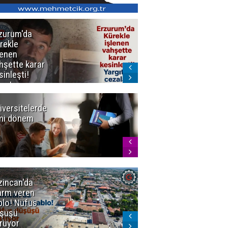
zurum'da
Erzurum dâhil
rekle
Çok Sayıda
lenen
İlde
hşette karar
Uyuşturucuya
sinleşti!
Darbe
rgıtay
zaları onadı
iversitelerde
Başkan
ni dönem
Sekmen'den
Tercih
Döneminde
Erzurum
Vurgusu
zincan'da
Meteoroloji
arm veren
uyardı!
blo! Nüfus
Doğu'ya yaz
şüşü
gelmeyecek
rüyor