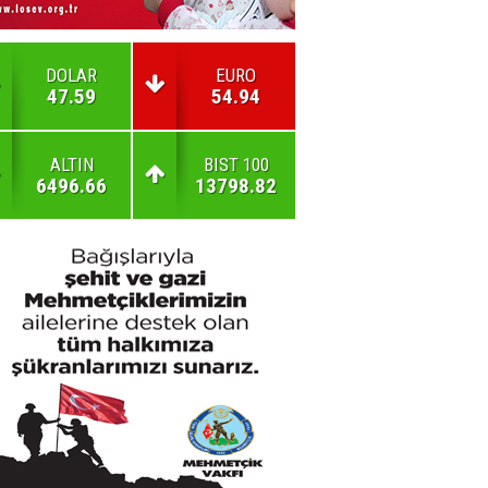
DOLAR
EURO
47.59
54.94
ALTIN
BIST 100
6496.66
13798.82