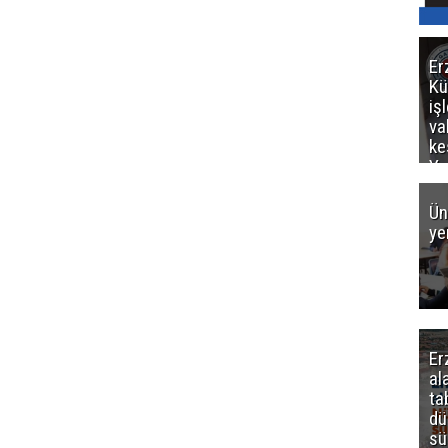
Er
Kü
iş
va
ke
Ya
ce
Ün
ye
Er
al
ta
dü
sü