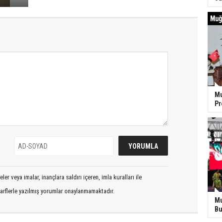
Mu
P
er veya imalar, inançlara saldırı içeren, imla kuralları ile
arflerle yazılmış yorumlar onaylanmamaktadır.
Mu
Bu