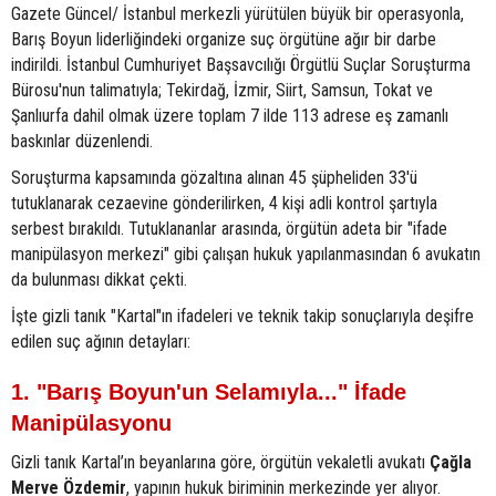
Gazete Güncel/ İstanbul merkezli yürütülen büyük bir operasyonla,
Barış Boyun liderliğindeki organize suç örgütüne ağır bir darbe
indirildi. İstanbul Cumhuriyet Başsavcılığı Örgütlü Suçlar Soruşturma
Bürosu'nun talimatıyla; Tekirdağ, İzmir, Siirt, Samsun, Tokat ve
Şanlıurfa dahil olmak üzere toplam 7 ilde 113 adrese eş zamanlı
baskınlar düzenlendi.
Soruşturma kapsamında gözaltına alınan 45 şüpheliden 33'ü
tutuklanarak cezaevine gönderilirken, 4 kişi adli kontrol şartıyla
serbest bırakıldı. Tutuklananlar arasında, örgütün adeta bir "ifade
manipülasyon merkezi" gibi çalışan hukuk yapılanmasından 6 avukatın
da bulunması dikkat çekti.
İşte gizli tanık "Kartal"ın ifadeleri ve teknik takip sonuçlarıyla deşifre
edilen suç ağının detayları:
1. "Barış Boyun'un Selamıyla..." İfade
Manipülasyonu
Gizli tanık Kartal’ın beyanlarına göre, örgütün vekaletli avukatı
Çağla
Merve Özdemir
, yapının hukuk biriminin merkezinde yer alıyor.