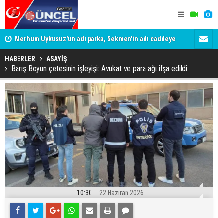
Merhum Uykusuz'un adı parka, Sekmen'in adı caddeye
Konuşanlar'
verildi
Gözaltına a
HABERLER
ASAYİŞ
Barış Boyun çetesinin işleyişi: Avukat ve para ağı ifşa edildi
10:30
22 Haziran 2026