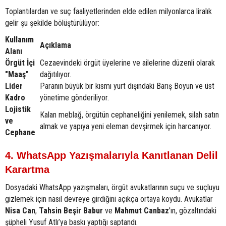
Toplantılardan ve suç faaliyetlerinden elde edilen milyonlarca liralık
gelir şu şekilde bölüştürülüyor:
Kullanım
Açıklama
Alanı
Örgüt İçi
Cezaevindeki örgüt üyelerine ve ailelerine düzenli olarak
"Maaş"
dağıtılıyor.
Lider
Paranın büyük bir kısmı yurt dışındaki Barış Boyun ve üst
Kadro
yönetime gönderiliyor.
Lojistik
Kalan meblağ, örgütün cephaneliğini yenilemek, silah satın
ve
almak ve yapıya yeni eleman devşirmek için harcanıyor.
Cephane
4. WhatsApp Yazışmalarıyla Kanıtlanan Delil
Karartma
Dosyadaki WhatsApp yazışmaları, örgüt avukatlarının suçu ve suçluyu
gizlemek için nasıl devreye girdiğini açıkça ortaya koydu. Avukatlar
Nisa Can
,
Tahsin Beşir Babur
ve
Mahmut Canbaz
'ın, gözaltındaki
şüpheli Yusuf Atlı’ya baskı yaptığı saptandı.