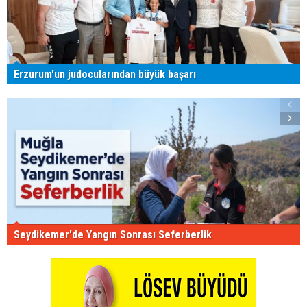
Erzurum'un judocularından büyük başarı
Seydikemer'de Yangın Sonrası Seferberlik