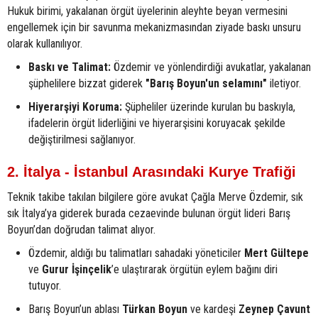
Hukuk birimi, yakalanan örgüt üyelerinin aleyhte beyan vermesini
engellemek için bir savunma mekanizmasından ziyade baskı unsuru
olarak kullanılıyor.
Baskı ve Talimat:
Özdemir ve yönlendirdiği avukatlar, yakalanan
şüphelilere bizzat giderek
"Barış Boyun'un selamını"
iletiyor.
Hiyerarşiyi Koruma:
Şüpheliler üzerinde kurulan bu baskıyla,
ifadelerin örgüt liderliğini ve hiyerarşisini koruyacak şekilde
değiştirilmesi sağlanıyor.
2. İtalya - İstanbul Arasındaki Kurye Trafiği
Teknik takibe takılan bilgilere göre avukat Çağla Merve Özdemir, sık
sık İtalya’ya giderek burada cezaevinde bulunan örgüt lideri Barış
Boyun’dan doğrudan talimat alıyor.
Özdemir, aldığı bu talimatları sahadaki yöneticiler
Mert Gültepe
ve
Gurur İşinçelik
’e ulaştırarak örgütün eylem bağını diri
tutuyor.
Barış Boyun’un ablası
Türkan Boyun
ve kardeşi
Zeynep Çavunt