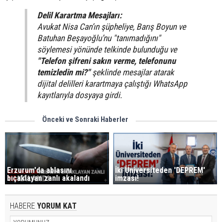
Delil Karartma Mesajları:
Avukat Nisa Can’ın şüpheliye, Barış Boyun ve
Batuhan Beşayoğlu’nu
"tanımadığını"
söylemesi yönünde telkinde bulunduğu ve
"Telefon şifreni sakın verme, telefonunu
temizledin mi?"
şeklinde mesajlar atarak
dijital delilleri karartmaya çalıştığı WhatsApp
kayıtlarıyla dosyaya girdi.
Önceki ve Sonraki Haberler
Erzurum'da ablasını
İki Üniversiteden 'DEPREM'
bıçaklayan zanlı akalandı
imzası!
HABERE
YORUM KAT