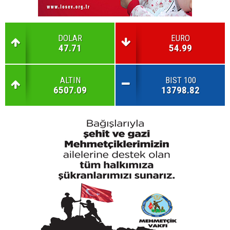
DOLAR
EURO
47.71
54.99
ALTIN
BIST 100
6507.09
13798.82