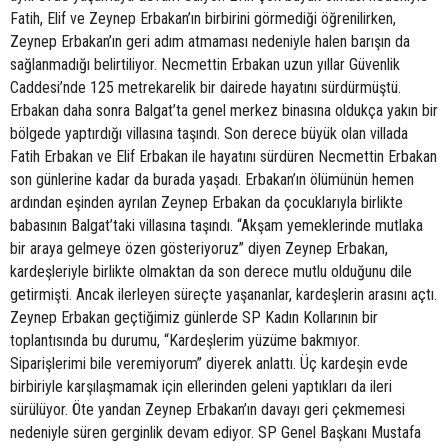
Fatih, Elif ve Zeynep Erbakan’ın birbirini görmediği öğrenilirken,
Zeynep Erbakan’ın geri adım atmaması nedeniyle halen barışın da
sağlanmadığı belirtiliyor. Necmettin Erbakan uzun yıllar Güvenlik
Caddesi’nde 125 metrekarelik bir dairede hayatını sürdürmüştü.
Erbakan daha sonra Balgat’ta genel merkez binasına oldukça yakın bir
bölgede yaptırdığı villasına taşındı. Son derece büyük olan villada
Fatih Erbakan ve Elif Erbakan ile hayatını sürdüren Necmettin Erbakan
son günlerine kadar da burada yaşadı. Erbakan’ın ölümünün hemen
ardından eşinden ayrılan Zeynep Erbakan da çocuklarıyla birlikte
babasının Balgat’taki villasına taşındı. “Akşam yemeklerinde mutlaka
bir araya gelmeye özen gösteriyoruz” diyen Zeynep Erbakan,
kardeşleriyle birlikte olmaktan da son derece mutlu olduğunu dile
getirmişti. Ancak ilerleyen süreçte yaşananlar, kardeşlerin arasını açtı.
Zeynep Erbakan geçtiğimiz günlerde SP Kadın Kollarının bir
toplantısında bu durumu, “Kardeşlerim yüzüme bakmıyor.
Siparişlerimi bile veremiyorum” diyerek anlattı. Üç kardeşin evde
birbiriyle karşılaşmamak için ellerinden geleni yaptıkları da ileri
sürülüyor. Öte yandan Zeynep Erbakan’ın davayı geri çekmemesi
nedeniyle süren gerginlik devam ediyor. SP Genel Başkanı Mustafa