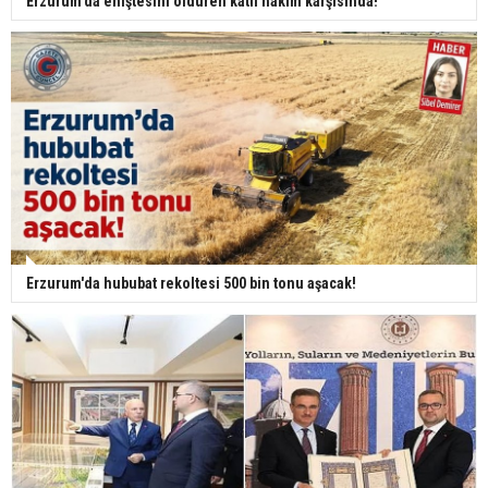
Erzurum'da eniştesini öldüren katil hakim karşısında!
Erzurum'da hububat rekoltesi 500 bin tonu aşacak!