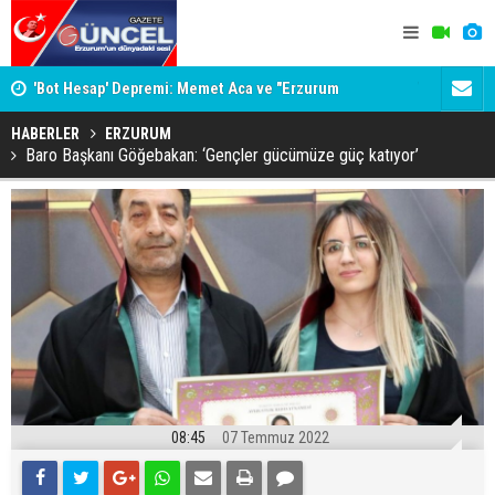
'Bot Hesap' Depremi: Memet Aca ve "Erzurum
Viago Yacht
Cumhuriyeti" İddiaları Gündemde
Planlayın
HABERLER
ERZURUM
Baro Başkanı Göğebakan: ‘Gençler gücümüze güç katıyor’
08:45
07 Temmuz 2022