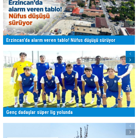
Erzincan'da alarm veren tablo! Nüfus düşüşü sürüyor
Genç dadaşlar süper lig yolunda