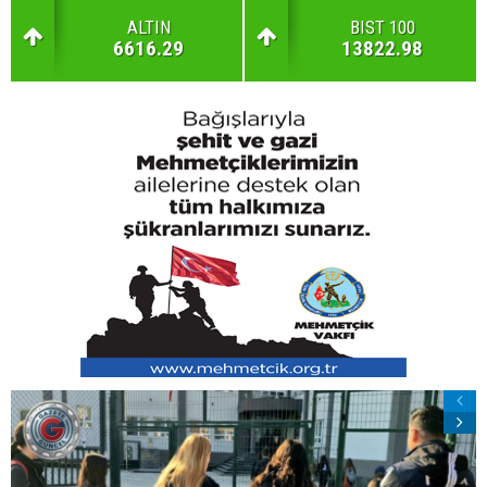
ALTIN
BIST 100
6616.29
13822.98