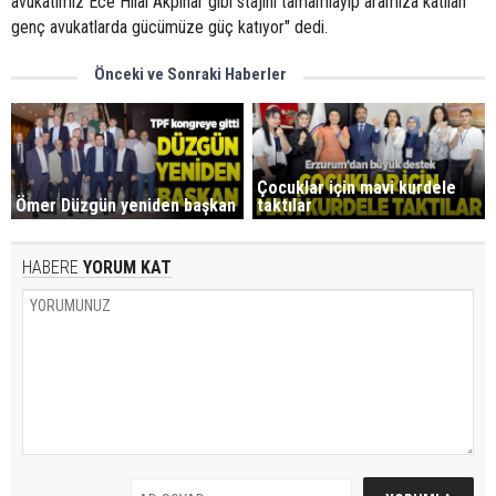
avukatımız Ece Hilal Akpınar gibi stajını tamamlayıp aramıza katılan
genç avukatlarda gücümüze güç katıyor" dedi.
Önceki ve Sonraki Haberler
Çocuklar için mavi kurdele
Ömer Düzgün yeniden başkan
taktılar
HABERE
YORUM KAT