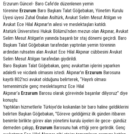
Erzurum Güncel- Baro Cafe’de düzenlenen yemin
törenine
Erzurum
Baro Başkanı Talat Göğebakan, Yönetim Kurulu
Üyesi üyesi Zuhal Önalan Asiltürk, Avukat Selim Mesut Atılgan ve
Avukat Ece Hilal Akpınar'ın ailesi ve meslektaşları katıldı.
Atatürk Üniversitesi Hukuk Bölümü’nden mezun olan Akpınar, Avukat
Selim Mesut Atılgan’ın yanında başarılı bir staj dönemi geçirdi. Baro
Başkanı Talat Göğebakan tarafından yaptırılan yemin töreninin
ardından ruhsatını alan Avukat Ece Hilal Akpınar cübbesini Avukat
Selim Mesut Atılgan tarafından giydirildi.
Baro Başkanı Talat Göğebakan, genç avukattan işlerini yaparken
adaletli ve vicdanlı olmasını istedi. Akpınar'ın
Erzurum
Barosuna
kayıtlı 802'nci avukat olduğunu belirterek, “Hayırlı olması
temennimizle genç meslektaşımız Ece Hilal
Akpınar’a
Erzurum
Barosu olarak görevinde başarılar diliyoruz" diye
konuştu.
Yaptıkları hizmetlerle Türkiye’de kıskanılan bir baro haline geldiklerini
belirten Başkan Göğebakan, "Göreve geldiğimiz ilk günden itibaren
benimle birlikte görev alan yönetimi kurulu üyeleri ile gece- gündüz
demeden çalışıp,
Erzurum
Barosunu hak ettiği yere getirdik. Genç