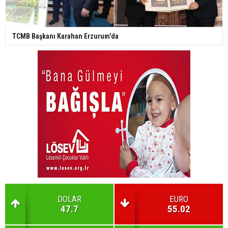
TCMB Başkanı Karahan Erzurum'da
DOLAR
EURO
47.7
55.02