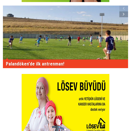
Palandöken'de ilk antrenman!