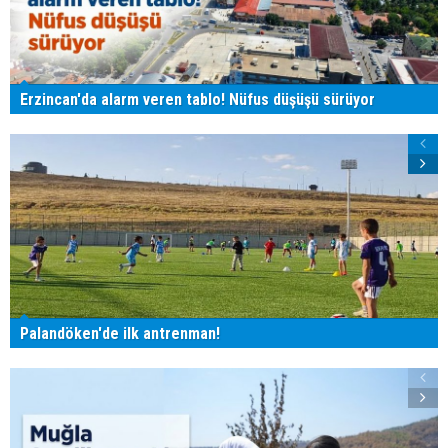
Erzincan'da alarm veren tablo! Nüfus düşüşü sürüyor
Palandöken'de ilk antrenman!