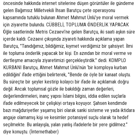
öncesinde hakkında internet sitelerine düşen görüntüler ile gündeme
gelen Bağımsız Milletvekili İhsan Barutçu çete operasyonu
kapsamında tutuklu bulunan Ahmet Mahmut Ünlü’ye moral vermek
için ziyarette bulundu. CÜBBELİ, TOPLUMA ÖNDERLİK YAPACAK
Öğle saatlerinde Metris Cezaevi’ne gelen Barutçu, iki saati aşkın süre
içerde kaldı. Cezaevi çıkışında ziyareti hakkında açıklama yapan
Barutçu, "Tanıdığımız, bildiğimiz, kıymet verdiğimiz bir şahsiyet. İlmi
ile topluma önderlik yapacak bir kişi. En azından bir moral verme ve
dertleşme amacıyla ziyaretimizi gerçekleştirdik." dedi. KOMPLO
KURBANI Barutçu, Ahmet Mahmut Ünlü’nün ‘bir komploya kurban
edildiğini’ ifade ettiğini belirterek, "Bende de öyle bir kanaat oluştu.
Bu süreçte bir şeyler kestirip kolaycı bir ifade ile açıklamak doğru
değil. Ancak toplumsal gözle ile bakıldığı zaman değerleri,
değerlendirmeleri, inanç yapısı İslami bilgisi, iddia edilen suçlarla
ifade edilmeyecek bir çelişkiyi ortaya koyuyor. Şahsen kendimde
bazı mağduriyetler yaşamış biri olarak sanki sisteme ve yada iktidara
angaje olamamış kişi ve kesimler potansiyel suçlu olarak ta hedef
seçilmekte. Bu anlayışla, yalan yanlış ifadelerle bir yere gidilmez."
diye konuştu. (İnternethaber)