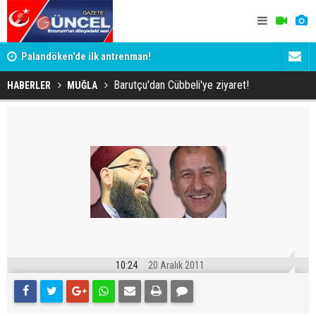
Palandöken'de ilk antrenman!
Kaptan Yum
Barutçu'dan Cübbeli'ye ziyaret!
HABERLER
MUĞLA
10:24
20 Aralık 2011