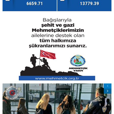
6659.71
13779.39