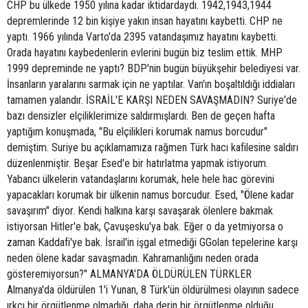
CHP bu ülkede 1950 yılına kadar iktidardaydı. 1942,1943,1944
depremlerinde 12 bin kişiye yakın insan hayatını kaybetti. CHP ne
yaptı. 1966 yılında Varto'da 2395 vatandaşımız hayatını kaybetti.
Orada hayatını kaybedenlerin evlerini bugün biz teslim ettik. MHP
1999 depreminde ne yaptı? BDP'nin bugün büyükşehir belediyesi var.
İnsanların yaralarını sarmak için ne yaptılar. Van'ın boşaltıldığı iddiaları
tamamen yalandır. İSRAİL'E KARŞI NEDEN SAVAŞMADIN? Suriye'de
bazı densizler elçiliklerimize saldırmışlardı. Ben de geçen hafta
yaptığım konuşmada, "Bu elçilikleri korumak namus borcudur"
demiştim. Suriye bu açıklamamıza rağmen Türk hacı kafilesine saldırı
düzenlenmiştir. Beşar Esed'e bir hatırlatma yapmak istiyorum.
Yabancı ülkelerin vatandaşlarını korumak, hele hele hac görevini
yapacakları korumak bir ülkenin namus borcudur. Esed, "Ölene kadar
savaşırım" diyor. Kendi halkına karşı savaşarak ölenlere bakmak
istiyorsan Hitler'e bak, Çavuşesku'ya bak. Eğer o da yetmiyorsa o
zaman Kaddafi'ye bak. İsrail'in işgal etmediği GGolan tepelerine karşı
neden ölene kadar savaşmadın. Kahramanlığını neden orada
gösteremiyorsun?" ALMANYA'DA ÖLDÜRÜLEN TÜRKLER
Almanya'da öldürülen 1'i Yunan, 8 Türk'ün öldürülmesi olayının sadece
ırkçı bir örgütlenme olmadığı, daha derin bir örgütlenme olduğu