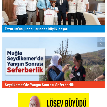
Erzurum'un judocularından büyük başarı
Seydikemer'de Yangın Sonrası Seferberlik