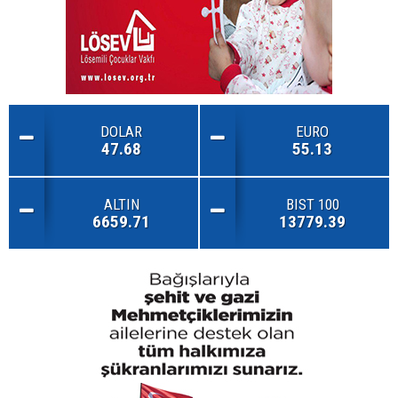
DOLAR
EURO
47.68
55.13
ALTIN
BIST 100
6659.71
13779.39