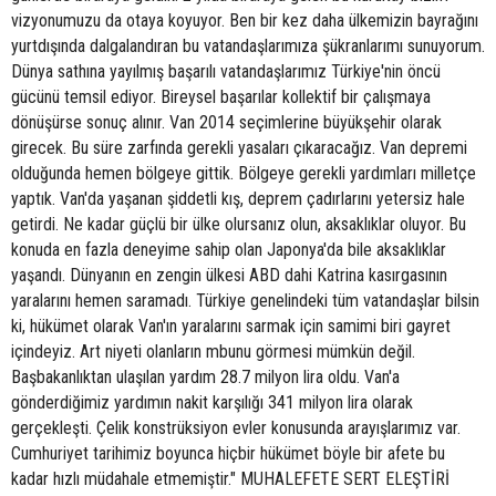
vizyonumuzu da otaya koyuyor. Ben bir kez daha ülkemizin bayrağını
yurtdışında dalgalandıran bu vatandaşlarımıza şükranlarımı sunuyorum.
Dünya sathına yayılmış başarılı vatandaşlarımız Türkiye'nin öncü
gücünü temsil ediyor. Bireysel başarılar kollektif bir çalışmaya
dönüşürse sonuç alınır. Van 2014 seçimlerine büyükşehir olarak
girecek. Bu süre zarfında gerekli yasaları çıkaracağız. Van depremi
olduğunda hemen bölgeye gittik. Bölgeye gerekli yardımları milletçe
yaptık. Van'da yaşanan şiddetli kış, deprem çadırlarını yetersiz hale
getirdi. Ne kadar güçlü bir ülke olursanız olun, aksaklıklar oluyor. Bu
konuda en fazla deneyime sahip olan Japonya'da bile aksaklıklar
yaşandı. Dünyanın en zengin ülkesi ABD dahi Katrina kasırgasının
yaralarını hemen saramadı. Türkiye genelindeki tüm vatandaşlar bilsin
ki, hükümet olarak Van'ın yaralarını sarmak için samimi biri gayret
içindeyiz. Art niyeti olanların mbunu görmesi mümkün değil.
Başbakanlıktan ulaşılan yardım 28.7 milyon lira oldu. Van'a
gönderdiğimiz yardımın nakit karşılığı 341 milyon lira olarak
gerçekleşti. Çelik konstrüksiyon evler konusunda arayışlarımız var.
Cumhuriyet tarihimiz boyunca hiçbir hükümet böyle bir afete bu
kadar hızlı müdahale etmemiştir." MUHALEFETE SERT ELEŞTİRİ