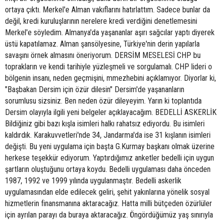
ortaya çıktı. Merkel'e Alman vakıflarını hatırlattım. Sadece bunlar da
değil, kredi kuruluşlarının nerelere kredi verdiğini denetlemesini
Merkel'e söyledim. Almanya'da yaşananlar aşırı sağcılar yaptı diyerek
üstü kapatılamaz. Alman şansölyesine, Türkiye'nin derin yapılarla
savaşını örnek almasını öneriyorum. DERSİM MESELESİ CHP bu
toprakların ve kendi tarihiyle yüzleşmeli ve sorgulamalı. CHP lideri o
bölgenin insanı, neden geçmişini, mmezhebini açıklamıyor. Diyorlar ki,
"Başbakan Dersim için özür dilesin" Dersim'de yaşananların
sorumlusu sizsiniz. Ben neden özür dileyeyim. Yarın ki toplantıda
Dersim olayıyla ilgili yeni belgeler açıklayacağım. BEDELLİ ASKERLİK
Bildiğiniz gibi bazı kışla isimleri halkı rahatsız ediyordu. Bu isimleri
kaldırdık. Karakuvvetleri'nde 34, Jandarma'da ise 31 kışlanın isimleri
değişti. Bu yeni uygulama için başta G.Kurmay başkanı olmak üzerine
herkese teşekkür ediyorum. Yaptırdığımız anketler bedelli için uygun
şartların oluştuğunu ortaya koydu. Bedelli uygulaması daha önceden
1987, 1992 ve 1999 yılında uygulanmaştır. Bedelli askerlik
uygulamasından elde edilecek geliri, şehit yakınlarına yönelik sosyal
hizmetlerin finansmanına aktaracağız. Hatta milli bütçeden özürlüler
için ayrılan parayı da buraya aktaracağız. Öngördüğümüz yaş sınırıyla