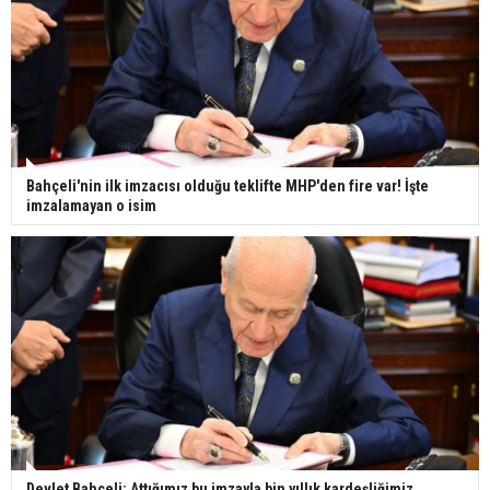
Bahçeli'nin ilk imzacısı olduğu teklifte MHP'den fire var! İşte
imzalamayan o isim
Devlet Bahçeli: Attığımız bu imzayla bin yıllık kardeşliğimiz