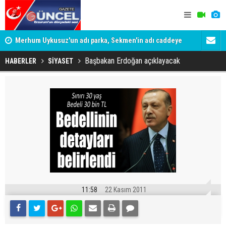
Merhum Uykusuz'un adı parka, Sekmen'in adı caddeye
Konuşanlar'
verildi
Gözaltına a
Başbakan Erdoğan açıklayacak
HABERLER
SİYASET
11:58
22 Kasım 2011