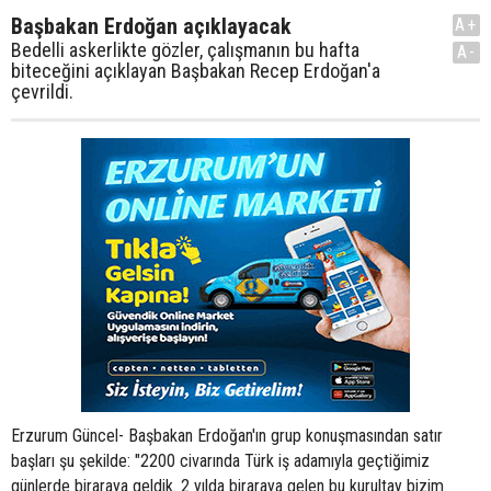
Başbakan Erdoğan açıklayacak
A+
Bedelli askerlikte gözler, çalışmanın bu hafta
A-
biteceğini açıklayan Başbakan Recep Erdoğan'a
çevrildi.
Erzurum Güncel- Başbakan Erdoğan'ın grup konuşmasından satır
başları şu şekilde: "2200 civarında Türk iş adamıyla geçtiğimiz
günlerde biraraya geldik. 2 yılda biraraya gelen bu kurultay bizim