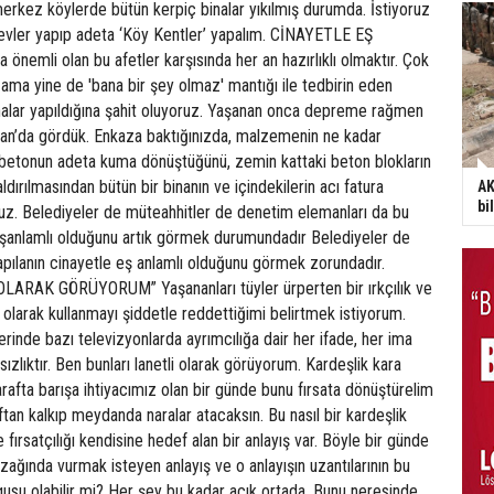
erkez köylerde bütün kerpiç binalar yıkılmış durumda. İstiyoruz
ı evler yapıp adeta ‘Köy Kentler’ yapalım. CİNAYETLE EŞ
emli olan bu afetler karşısında her an hazırlıklı olmaktır. Çok
 ama yine de 'bana bir şey olmaz' mantığı ile tedbirin eden
inalar yapıldığına şahit oluyoruz. Yaşanan onca depreme rağmen
 Van’da gördük. Enkaza baktığınızda, malzemenin ne kadar
o betonun adeta kuma dönüştüğünü, zemin kattaki beton blokların
aldırılmasından bütün bir binanın ve içindekilerin acı fatura
AK
bi
uz. Belediyeler de müteahhitler de denetim elemanları da bu
 eşanlamlı olduğunu artık görmek durumundadır Belediyeler de
pılanın cinayetle eş anlamlı olduğunu görmek zorundadır.
ARAK GÖRÜYORUM” Yaşananları tüyler ürperten bir ırkçılık ve
olarak kullanmayı şiddetle reddettiğimi belirtmek istiyorum.
erinde bazı televizyonlarda ayrımcılığa dair her ifade, her ima
nsızlıktır. Ben bunları lanetli olarak görüyorum. Kardeşlik kara
tarafta barışa ihtiyacımız olan bir günde bunu fırsata dönüştürelim
ftan kalkıp meydanda naralar atacaksın. Bu nasıl bir kardeşlik
le fırsatçılığı kendisine hedef alan bir anlayış var. Böyle bir günde
zağında vurmak isteyen anlayış ve o anlayışın uzantılarının bu
usu olabilir mi? Her şey bu kadar açık ortada. Bunu neresinde