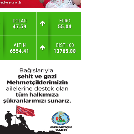
DOLAR
EURO
47.59
55.04
ALTIN
BIST 100
6554.41
13765.88