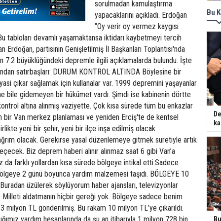
sorulmadan kamulaştırma
Bu K
yapacaklarını açıkladı. Erdoğan
“Oy verir oy vermez kaygısı
u tabloları devamlı yaşamaktansa iktidarı kaybetmeyi tercih
 Erdoğan, partisinin Genişletilmiş İl Başkanları Toplantısı'nda
 7.2 büyüklüğündeki depremle ilgili açıklamalarda bulundu. İşte
sından satırbaşları: DURUM KONTROL ALTINDA Böylesine bir
siyasi çıkar sağlamak için kullanalar var. 1999 depremini yaşayanlar
ne bile gidemeyen bir hükümet vardı. Şimdi ise kabinenin dörtte
ontrol altına alınmış vaziyette. Çok kısa sürede tüm bu enkazlar
De
en bir Van merkez planlaması ve yeniden Erciş'te de kentsel
ka
ikte yeni bir şehir, yeni bir ilçe inşa edilmiş olacak
ağrım olacak. Gerekirse yasal düzenlemeye gitmek suretiyle artık
çecek. Biz deprem haberi alınır alınmaz saat 6 gibi Van’a
z da farklı yollardan kısa sürede bölgeye intikal etti.Sadece
bölgeye 2 günü boyunca yardım malzemesi taşıdı. BÖLGEYE 10
radan üzülerek söylüyorum haber ajansları, televizyonlar
r. Milleti aldatmanın hiçbir gereği yok. Bölgeye sadece benim
a 3 milyon TL gönderilmiş. Bu rakam 10 milyon TL’ye çıkarıldı.
ığımız yardım hesaplarında da şu an itibarıyla 1 milyon 728 bin
Bu