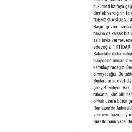
hükümeti istifaya çağ
destek verdiğinin far
“DEMOKRASİDEN TAVİZ
Başım gözüm üzerine.
başına da kalsak biz
asla taviz vermeyec
edeceğiz. "İKTİDAR
Bakanlığımla bir çalı
bünyesine alacağız v
kamulaştıracağız. Bed
olmayacağız. Bu tablo
Bunlara artık evet di
şikayet ediliyor. Bazı 
ruhsatını. Kim bilir h
olmak üzere bütün ge
Ramazan'da Ankara’da
vermeye hazırlanıyorl
Süratle bunu yasal d