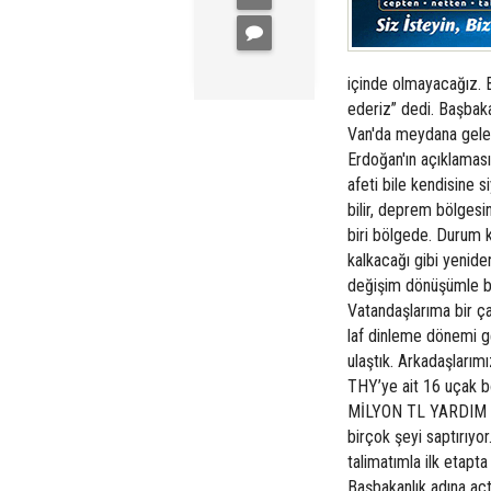
içinde olmayacağız. B
ederiz” dedi. Başbakan
Van'da meydana gelen
Erdoğan'ın açıklama
afeti bile kendisine 
bilir, deprem bölgesi
biri bölgede. Durum k
kalkacağı gibi yenid
değişim dönüşümle birl
Vatandaşlarıma bir ç
laf dinleme dönemi ge
ulaştık. Arkadaşlarımı
THY’ye ait 16 uçak 
MİLYON TL YARDIM Bu
birçok şeyi saptırıyo
talimatımla ilk etapt
Başbakanlık adına açt