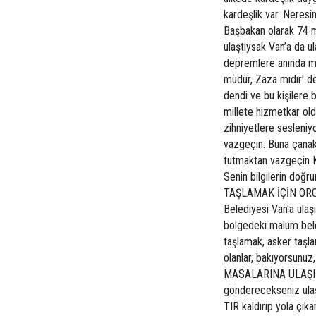
kardeşlik var. Neres
Başbakan olarak 74 mi
ulaştıysak Van’a da u
depremlere anında müd
müdür, Zaza mıdır' d
dendi ve bu kişilere b
millete hizmetkar ol
zihniyetlere sesleniy
vazgeçin. Buna çanak
tutmaktan vazgeçin K
Senin bilgilerin doğr
TAŞLAMAK İÇİN ORG
Belediyesi Van'a ulaş
bölgedeki malum bele
taşlamak, asker taşl
olanlar, bakıyorsunu
MASALARINA ULAŞIN” 
gönderecekseniz ulaşa
TIR kaldırıp yola çıka