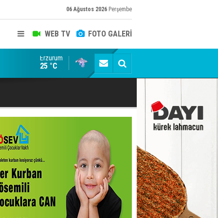
06 Ağustos 2026
Perşembe
WEB TV
FOTO GALERİ
Erzurum
Trabzon Büyükşehir Belediye Başkanı servet değerin
25 °C