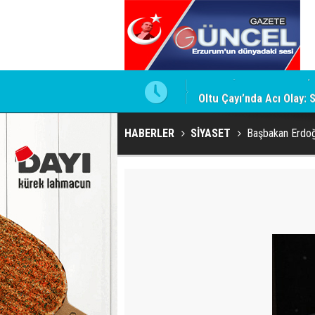
Oltu Çayı’nda Acı Olay: 
HABERLER
SİYASET
Başbakan Erdoğ