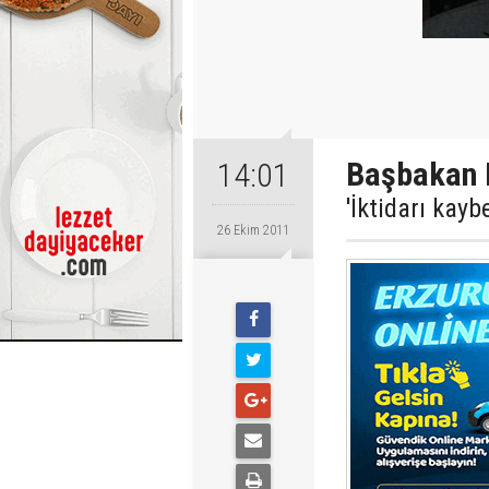
Başbakan 
14:01
'İktidarı kay
26 Ekim 2011