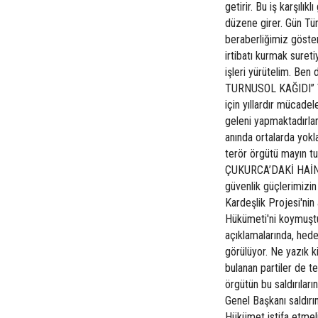
getirir. Bu iş karşılı
düzene girer. Gün Tür
beraberliğimiz göste
irtibatı kurmak sureti
işleri yürütelim. Be
TURNUSOL KAĞIDI” Va
için yıllardır mücad
geleni yapmaktadırlar
anında ortalarda yokl
terör örgütü mayın tu
ÇUKURCA’DAKİ HAİN SA
güvenlik güçlerimizin
Kardeşlik Projesi'nin
Hükümeti'ni koymuştur
açıklamalarında, hede
görülüyor. Ne yazık 
bulanan partiler de t
örgütün bu saldırıl
Genel Başkanı saldırı
Hükümet istifa etmeli