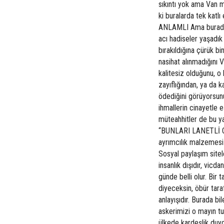
sıkıntı yok ama Van m
ki buralarda tek katl
ANLAMLI Ama burada ön
acı hadiseler yaşadık
bırakıldığına çürük b
nasihat alınmadığını
kalitesiz olduğunu, 
zayıflığından, ya da k
ödediğini görüyorsun
ihmallerin cinayetle
müteahhitler de bu ya
“BUNLARI LANETLİ OL
ayrımcılık malzemesi 
Sosyal paylaşım sitel
insanlık dışıdır, vicda
günde belli olur. Bir 
diyeceksin, öbür tara
anlayışıdır. Burada bi
askerimizi o mayın tu
ülkede kardeşlik duyg