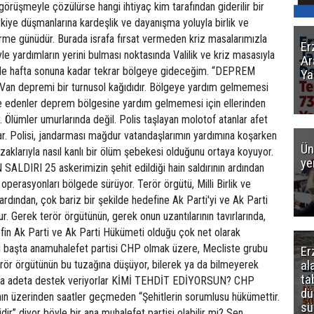
klı görüşmeyle çözülürse hangi ihtiyaç kim tarafından giderilir bir
kiye düşmanlarına kardeşlik ve dayanışma yoluyla birlik ve
rme günüdür. Burada israfa fırsat vermeden kriz masalarımızla
Er
yle yardımların yerini bulması noktasında Valilik ve kriz masasıyla
Ar
n de hafta sonuna kadar tekrar bölgeye gideceğim. “DEPREM
Ya
n depremi bir turnusol kağıdıdır. Bölgeye yardım gelmemesi
ele edenler deprem bölgesine yardım gelmemesi için ellerinden
. Ölümler umurlarında değil. Polis taşlayan molotof atanlar afet
ar. Polisi, jandarması mağdur vatandaşlarımın yardımına koşarken
Ün
zaklarıyla nasıl kanlı bir ölüm şebekesi olduğunu ortaya koyuyor.
ye
LDIRI 25 askerimizin şehit edildiği hain saldırının ardından
 operasyonları bölgede sürüyor. Terör örgütü, Milli Birlik ve
 ardından, çok bariz bir şekilde hedefine Ak Parti'yi ve Ak Parti
. Gerek terör örgütünün, gerek onun uzantılarının tavırlarında,
fin Ak Parti ve Ak Parti Hükümeti olduğu çok net olarak
ki başta anamuhalefet partisi CHP olmak üzere, Mecliste grubu
Er
al
erör örgütünün bu tuzağına düşüyor, bilerek ya da bilmeyerek
ta
arına adeta destek veriyorlar KİMİ TEHDİT EDİYORSUN? CHP
dü
nın üzerinden saatler geçmeden “Şehitlerin sorumlusu hükümettir.
sü
dir” diyor böyle bir ana muhalefet partisi olabilir mi? Sen