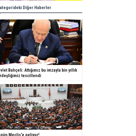
ategorideki Diğer Haberler
vlet Bahçeli: Attığımız bu imzayla bin yıllık
rdeşliğimiz tescillendi
gün Meclis'e geliyor!