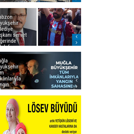
abzon
Salah ancak
yükşehir
Aralık ayında
lediye
Erzurum'da
şkanı servet
ğerinde
lah forması
dı
ğla
Muğla
yükşehir
Büyükşehir’den
üm
Personeline
kânlarıyla
Rekor
ngın
Promosyon
hasında