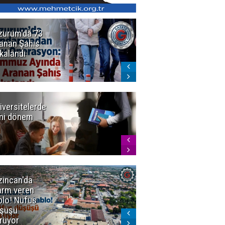
zurum'da 73
Bakan Gürlek
anan Şahıs
duyurdu! 7
kalandı
şirkete
kayyum atandı,
72 şüpheli
gözaltına
alındı
iversitelerde
Başkan
ni dönem
Sekmen'den
Tercih
Döneminde
Erzurum
Vurgusu
zincan'da
Meteoroloji
arm veren
uyardı!
blo! Nüfus
Doğu'ya yaz
şüşü
gelmeyecek
rüyor