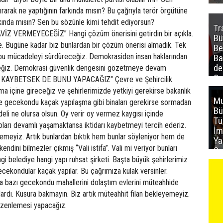
ırarak ne yaptığının farkında mısın? Bu çağrıyla terör örgütüne
kında mısın? Sen bu sözünle kimi tehdit ediyorsun?
Tr
 VERMEYECEĞİZ” Hangi çözüm önerisini getirdin bir açıkla.
Bü
 Bugüne kadar biz bunlardan bir çözüm önerisi almadık. Tek
Be
 bu mücadeleyi sürdüreceğiz. Demokrasiden insan haklarından
Ba
de
eğiz. Demokrasi güvenlik dengesini gözetmeye devam
Sa
I KAYBETSEK DE BUNU YAPACAĞIZ" Çevre ve Şehircilik
al
şma içine gireceğiz ve şehirlerimizde yetkiyi gerekirse bakanlık
Mu
e gecekondu kaçak yapılaşma gibi binaları gerekirse sormadan
Bü
eli ne olursa olsun. Oy verir oy vermez kaygısı içinde
T
ları devamlı yaşamaktansa iktidarı kaybetmeyi tercih ederiz.
İm
yemeyiz. Artık bunlardan bıktık hem bunlar söyleniyor hem de
Ya
kendini bilmezler çıkmış “Vali istifa”. Vali mi veriyor bunları
Sa
angi belediye hangi yapı ruhsat şirketi. Başta büyük şehirlerimiz
cekondular kaçak yapılar. Bu çağrımıza kulak versinler.
 bazı gecekondu mahallerini dolaştım evlerini müteahhide
ardı. Kusura bakmayın. Biz artık müteahhit filan bekleyemeyiz.
üzenlemesi yapacağız.