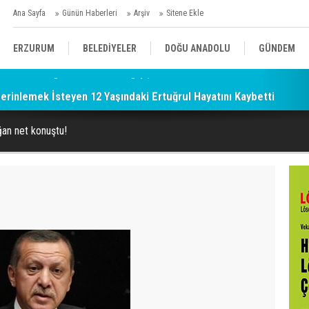
Ana Sayfa
Günün Haberleri
Arşiv
Sitene Ekle
ERZURUM
BELEDİYELER
DOĞU ANADOLU
GÜNDEM
Serinlemek İsteyen 12 Yaşındaki Ertuğrul Hayatını Kaybetti
SİYASET
AFAD/ SAVAŞ
SPOR
an net konuştu!
KÜLTÜR/SANAT//MAĞAZİN
BODRUM