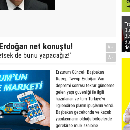
Tr
Bü
Be
Ba
Erdoğan net konuştu!
de
A+
Sa
betsek de bunu yapacağız!'
A-
al
Erzurum Güncel- Başbakan
Recep Tayyip Erdoğan Van
depremi sonrası tekrar gündeme
gelen yapı güvenliği ile ilgili
hazırlanan ve tüm Türkiye'yi
ilgilendiren planın ipuçlarını verdi.
Başbakan gecekondu ve kaçak
yapılaşmanın olduğu bölgelerde
gerekirse mülk sahibine