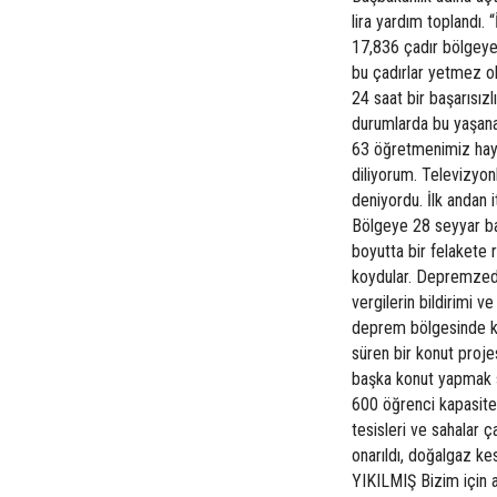
lira yardım toplandı
17,836 çadır bölgeye u
bu çadırlar yetmez olu
24 saat bir başarısız
durumlarda bu yaşa
63 öğretmenimiz hayat
diliyorum. Televizyonl
deniyordu. İlk andan i
Bölgeye 28 seyyar ba
boyutta bir felakete 
koydular. Depremzede
vergilerin bildirimi v
deprem bölgesinde kı
süren bir konut proje
başka konut yapmak s
600 öğrenci kapasitel
tesisleri ve sahalar 
onarıldı, doğalgaz 
YIKILMIŞ Bizim için as