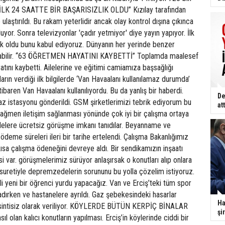
. “İLK 24 SAATTE BİR BAŞARISIZLIK OLDU” Kızılay tarafından
laştırıldı. Bu rakam yeterlidir ancak olay kontrol dışına çıkınca
yor. Sonra televizyonlar 'çadır yetmiyor' diye yayın yapıyor. İlk
lık oldu bunu kabul ediyoruz. Dünyanın her yerinde benzer
nabilir. “63 ÖĞRETMEN HAYATINI KAYBETTİ” Toplamda maalesef
ını kaybetti. Ailelerine ve eğitimi camiamıza başsağlığı
arın verdiği ilk bilgilerde ‘Van Havaalanı kullanılamaz durumda’
tibaren Van Havaalanı kullanılıyordu. Bu da yanlış bir haberdi.
De
z istasyonu gönderildi. GSM şirketlerimizi tebrik ediyorum bu
att
rağmen iletişim sağlanması yönünde çok iyi bir çalışma ortaya
lere ücretsiz görüşme imkanı tanıdılar. Beyanname ve
e ödeme süreleri ileri bir tarihe ertelendi. Çalışma Bakanlığımız
sa çalışma ödeneğini devreye aldı. Bir sendikamızın inşaatı
si var. görüşmelerimiz sürüyor anlaşırsak o konutları alıp onlara
uretiyle depremzedelerin sorununu bu yolla çözelim istiyoruz.
i yeni bir öğrenci yurdu yapacağız. Van ve Erciş’teki tüm spor
çadırken ve hastanelere ayrıldı. Gaz şebekesindeki hasarlar
Ha
kesintisiz olarak veriliyor. KÖYLERDE BÜTÜN KERPİÇ BİNALAR
şi
ıl olan kalıcı konutların yapılması. Erciş’in köylerinde ciddi bir