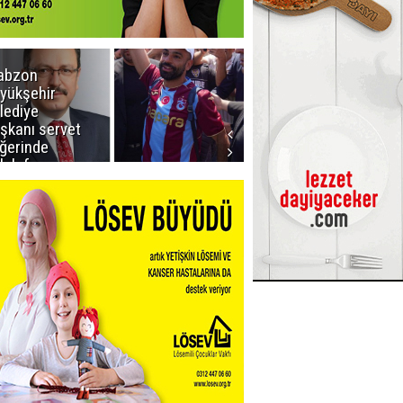
abzon
Salah ancak
yükşehir
Aralık ayında
lediye
Erzurum'da
şkanı servet
ğerinde
lah forması
dı