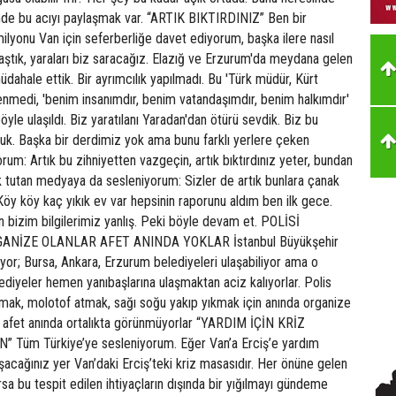
inde bu acıyı paylaşmak var. “ARTIK BIKTIRDINIZ” Ben bir
lyonu Van için seferberliğe davet ediyorum, başka ilere nasıl
laştık, yaraları biz saracağız. Elazığ ve Erzurum'da meydana gelen
ahale ettik. Bir ayrımcılık yapılmadı. Bu 'Türk müdür, Kürt
enmedi, 'benim insanımdır, benim vatandaşımdır, benim halkımdır'
öyle ulaşıldı. Biz yaratılanı Yaradan'dan ötürü sevdik. Biz bu
duk. Başka bir derdimiz yok ama bunu farklı yerlere çeken
orum: Artık bu zihniyetten vazgeçin, artık bıktırdınız yeter, bundan
 tutan medyaya da sesleniyorum: Sizler de artık bunlara çanak
öy köy kaç yıkık ev var hepsinin raporunu aldım ben ilk gece.
un bizim bilgilerimiz yanlış. Peki böyle devam et. POLİSİ
ANİZE OLANLAR AFET ANINDA YOKLAR İstanbul Büyükşehir
ıyor; Bursa, Ankara, Erzurum belediyeleri ulaşabiliyor ama o
diyeler hemen yanıbaşlarına ulaşmaktan aciz kalıyorlar. Polis
amak, molotof atmak, sağı soğu yakıp yıkmak için anında organize
z, afet anında ortalıkta görünmüyorlar “YARDIM İÇİN KRİZ
Tüm Türkiye’ye sesleniyorum. Eğer Van’a Erciş’e yardım
cağınız yer Van’daki Erciş’teki kriz masasıdır. Her önüne gelen
rsa bu tespit edilen ihtiyaçların dışında bir yığılmayı gündeme