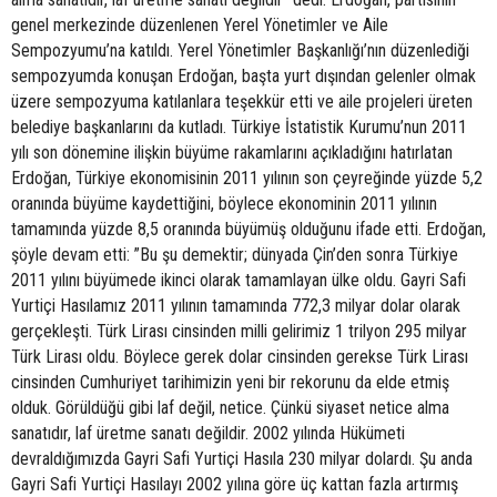
genel merkezinde düzenlenen Yerel Yönetimler ve Aile
Sempozyumu’na katıldı. Yerel Yönetimler Başkanlığı’nın düzenlediği
sempozyumda konuşan Erdoğan, başta yurt dışından gelenler olmak
üzere sempozyuma katılanlara teşekkür etti ve aile projeleri üreten
belediye başkanlarını da kutladı. Türkiye İstatistik Kurumu’nun 2011
yılı son dönemine ilişkin büyüme rakamlarını açıkladığını hatırlatan
Erdoğan, Türkiye ekonomisinin 2011 yılının son çeyreğinde yüzde 5,2
oranında büyüme kaydettiğini, böylece ekonominin 2011 yılının
tamamında yüzde 8,5 oranında büyümüş olduğunu ifade etti. Erdoğan,
şöyle devam etti: ”Bu şu demektir; dünyada Çin’den sonra Türkiye
2011 yılını büyümede ikinci olarak tamamlayan ülke oldu. Gayri Safi
Yurtiçi Hasılamız 2011 yılının tamamında 772,3 milyar dolar olarak
gerçekleşti. Türk Lirası cinsinden milli gelirimiz 1 trilyon 295 milyar
Türk Lirası oldu. Böylece gerek dolar cinsinden gerekse Türk Lirası
cinsinden Cumhuriyet tarihimizin yeni bir rekorunu da elde etmiş
olduk. Görüldüğü gibi laf değil, netice. Çünkü siyaset netice alma
sanatıdır, laf üretme sanatı değildir. 2002 yılında Hükümeti
devraldığımızda Gayri Safi Yurtiçi Hasıla 230 milyar dolardı. Şu anda
Gayri Safi Yurtiçi Hasılayı 2002 yılına göre üç kattan fazla artırmış