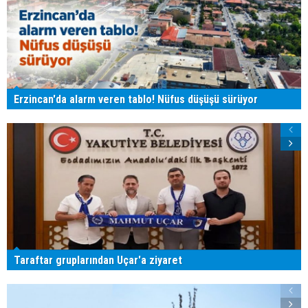
Erzincan'da alarm veren tablo! Nüfus düşüşü sürüyor
Taraftar gruplarından Uçar'a ziyaret