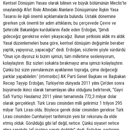
Kentsel Dönüşüm Yasası olarak bilinen ve büyük bölümünün Meclis'te
onaylandığı Afet Riski Altındaki Alanların Dönüşümüne İlişkin Yasa
Tasarısı ile ilgili önemli açıklamalarda bulundu. Ustalık dönemine
girerken çok önemli bir adım attıklarını, bu çerçevede Çevre ve
Şehircilik Bakanlığını kurduklarını ifade eden Erdoğan, 'Şimdi
gideceğiz gerekirse evleri yıkayacağız. Bunun yetkisini aldık mı aldık.
Yasal düzenlemeleri buna göre, kentsel dönüşüm değişimle beraber
yaptık, yapıyoruz, yapacağız" dedi. Erdoğan, sözlerini şöyle sürdürdü:
"Onun için diyoruz ki bizim işimizi, tüm milletime sesleniyorum,
kolaylaştırın. Biz sizleri sokakta bırakmayız ama işimizi kolaylaştırın.
Çünkü biz sizin yavrularınızın ayaklarının toprağa, çime değeceği
parklar yapabilelim.' (ntvmsnbc) AK Parti Genel Başkanı ve Başbakan
Recep Tayyip Erdoğan, Türkiye’nin dünyada 2011 yılını Çin’den sonra
büyümede ikinci olarak tamamlayan ülke olduğunu belirterek, ”Gayri
Safi Yurtiçi Hasılamız 2011 yılının tamamında 772,3 milyar dolar
olarak gerçekleşti. Türk Lirası cinsinden milli gelirimiz 1 trilyon 295
milyar Türk Lirası oldu. Böylece gerek dolar cinsinden gerekse Türk
Lirası cinsinden Cumhuriyet tarihimizin yeni bir rekorunu da elde
etmiş olduk. Görüldüğü gibi laf değil, netice. Çünkü siyaset netice
alma sanatıdır, laf üretme sanatı değildir” dedi. Erdoğan, partisinin