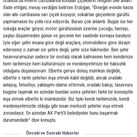
İstanbul’da evlerin cumbalarına konulan çiçeklerin renginin bile anlam
ifade ettiğini, mesaj verdiğini belirten Erdoğan, ”Örneğin evinde hasta
olan aile cumbasına sarı çiçek koyuyor, sokaktan geçenlerin gürültü
yapmamasını bu yolla rica ediyordu. Burası çok anlamlı. Bugün ise her
sokağa araçlar giriyor, motor gürültüsünün üzerine çocuğu, hastayı,
yaşlıyı düşünmeden günün ve gecenin her saatinde kornaya basılıyor.
İşte eğer şehri insana göre değil araçlara, otomobillere göre dizayn
ederseniz o zaman siz şehre değil, şehir size hükmeder. Ben şehir
tasavvurumuzun sadece bir nostalji olarak kalmasının hem kendimize
hem tarihimize hem kültürümüze ve medeniyetimize bir haksızlık
olduğunu düşünüyorum. Elbette geriye dönüş mümkün değildir,
elbette o tarihi şehirleri inşa etmek kabil değildir, ancak oradaki
anlayışı, felsefeyi, yaklaşımı idame ettirmek, oradaki bakışı, tasavvuru
bugüne taşımak en azından bundan sonra şehirleri farklı bir konseptle
inşa etmek elbette ki mümkündür. Biz tıpkı kendi tarihimizde, kendi
medeniyetimizde olduğu gibi insan merkezli şehirler inşa etmek
zorundayız. En azından AK Parti’li belediyeler bunu başarmak
durumundadır” diye konuştu.
Önceki ve Sonraki Haberler