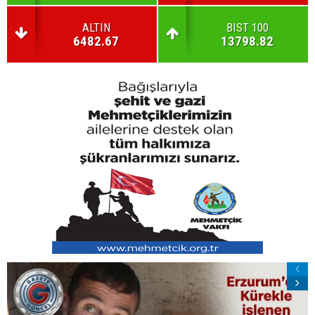
ALTIN
BIST 100
6482.67
13798.82