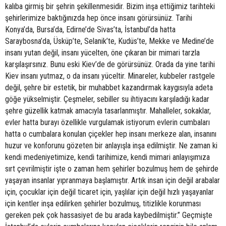
kalıba girmiş bir şehrin şekillenmesidir. Bizim inşa ettiğimiz tarihteki
şehirlerimize baktığınızda hep önce insanı görürsünüz. Tarihi
Konya’da, Bursa’da, Edirne’de Sivas’ta, İstanbul’da hatta
Saraybosna’da, Üsküp’te, Selanik’te, Kudüs’te, Mekke ve Medine’de
insanı yutan değil, insanı yücelten, öne çıkaran bir mimari tarzla
karşılaşırsınız. Bunu eski Kiev’de de görürsünüz. Orada da yine tarihi
Kiev insanı yutmaz, o da insanı yüceltir. Minareler, kubbeler rastgele
değil, şehre bir estetik, bir muhabbet kazandırmak kaygısıyla adeta
göğe yükselmiştir. Çeşmeler, sebiller su ihtiyacını karşıladığı kadar
şehre güzellik katmak amacıyla tasarlanmıştır. Mahalleler, sokaklar,
evler hatta burayı özellikle vurgulamak istiyorum evlerin cumbaları
hatta o cumbalara konulan çiçekler hep insanı merkeze alan, insanını
huzur ve konforunu gözeten bir anlayışla inşa edilmiştir. Ne zaman ki
kendi medeniyetimize, kendi tarihimize, kendi mimari anlayışımıza
sırt çevrilmiştir işte o zaman hem şehirler bozulmuş hem de şehirde
yaşayan insanlar yıpranmaya başlamıştır. Artık insan için değil arabalar
için, çocuklar için değil ticaret için, yaşlılar için değil hızlı yaşayanlar
için kentler inşa edilirken şehirler bozulmuş, titizlikle korunması
gereken pek çok hassasiyet de bu arada kaybedilmiştir.” Geçmişte