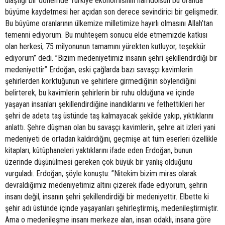
ulaştığı bir dönemde Türkiye ekonomisinin hamdolsun bu oranda
büyüme kaydetmesi her açıdan son derece sevindirici bir gelişmedir.
Bu büyüme oranlarının ülkemize milletimize hayırlı olmasını Allah’tan
temenni ediyorum. Bu muhteşem sonucu elde etmemizde katkısı
olan herkesi, 75 milyonunun tamamını yürekten kutluyor, teşekkür
ediyorum” dedi. ”Bizim medeniyetimiz insanın şehri şekillendirdiği bir
medeniyettir” Erdoğan, eski çağlarda bazı savaşçı kavimlerin
şehirlerden korktuğunun ve şehirlere girmediğinin söylendiğini
belirterek, bu kavimlerin şehirlerin bir ruhu olduğuna ve içinde
yaşayan insanları şekillendirdiğine inandıklarını ve fethettikleri her
şehri de adeta taş üstünde taş kalmayacak şekilde yakıp, yıktıklarını
anlattı. Şehre düşman olan bu savaşçı kavimlerin, şehre ait izleri yani
medeniyeti de ortadan kaldırdığını, geçmişe ait tüm eserleri özellikle
kitapları, kütüphaneleri yaktıklarını ifade eden Erdoğan, bunun
üzerinde düşünülmesi gereken çok büyük bir yanlış olduğunu
vurguladı. Erdoğan, şöyle konuştu: ”Nitekim bizim miras olarak
devraldığımız medeniyetimiz altını çizerek ifade ediyorum, şehrin
insanı değil, insanın şehri şekillendirdiği bir medeniyettir. Elbette ki
şehir adı üstünde içinde yaşayanları şehirleştirmiş, medenileştirmiştir.
Ama o medenileşme insanı merkeze alan, insan odaklı, insana göre