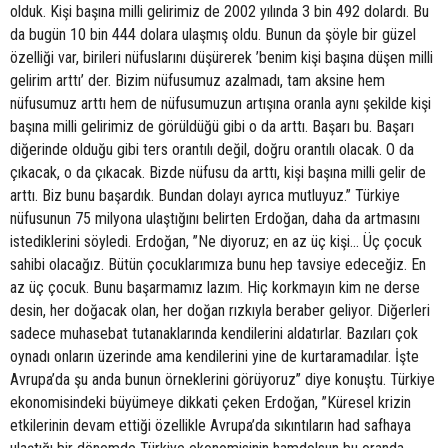
olduk. Kişi başına milli gelirimiz de 2002 yılında 3 bin 492 dolardı. Bu
da bugün 10 bin 444 dolara ulaşmış oldu. Bunun da şöyle bir güzel
özelliği var, birileri nüfuslarını düşürerek ’benim kişi başına düşen milli
gelirim arttı’ der. Bizim nüfusumuz azalmadı, tam aksine hem
nüfusumuz arttı hem de nüfusumuzun artışına oranla aynı şekilde kişi
başına milli gelirimiz de görüldüğü gibi o da arttı. Başarı bu. Başarı
diğerinde olduğu gibi ters orantılı değil, doğru orantılı olacak. O da
çıkacak, o da çıkacak. Bizde nüfusu da arttı, kişi başına milli gelir de
arttı. Biz bunu başardık. Bundan dolayı ayrıca mutluyuz.” Türkiye
nüfusunun 75 milyona ulaştığını belirten Erdoğan, daha da artmasını
istediklerini söyledi. Erdoğan, ”Ne diyoruz; en az üç kişi... Üç çocuk
sahibi olacağız. Bütün çocuklarımıza bunu hep tavsiye edeceğiz. En
az üç çocuk. Bunu başarmamız lazım. Hiç korkmayın kim ne derse
desin, her doğacak olan, her doğan rızkıyla beraber geliyor. Diğerleri
sadece muhasebat tutanaklarında kendilerini aldatırlar. Bazıları çok
oynadı onların üzerinde ama kendilerini yine de kurtaramadılar. İşte
Avrupa’da şu anda bunun örneklerini görüyoruz” diye konuştu. Türkiye
ekonomisindeki büyümeye dikkati çeken Erdoğan, ”Küresel krizin
etkilerinin devam ettiği özellikle Avrupa’da sıkıntıların had safhaya