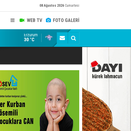
08 Ağustos 2026
Cumartesi
WEB TV
FOTO GALERİ
Erzurum
Dadaş 2.hafta Galatasaray'ı konuk edecek
30 °C