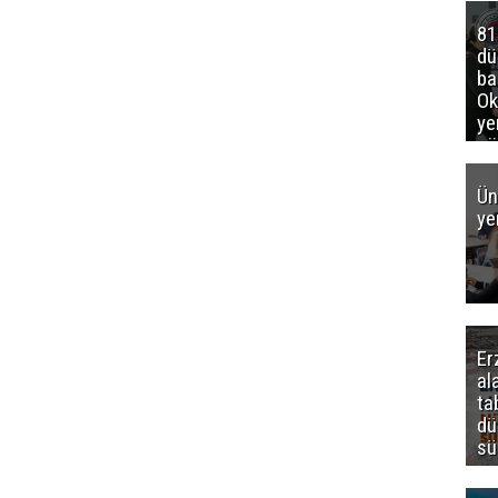
81
d
ba
Ok
ye
gö
Ün
ye
Er
al
ta
dü
sü