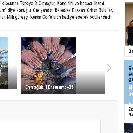
 kilosunda Türkiye 3. Olmuştur. Kendisini ve hocası İlhami
um” diye konuştu. Öte yandan Belediye Başkanı Orhan Bulutlar,
Olan Milli güreşçi Kenan Gör’e altın hediye ederek ödüllendirdi.
Öm
En soğuk il Erzurum: -25
Er
Na