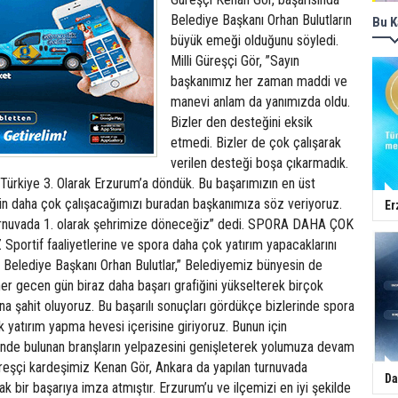
Belediye Başkanı Orhan Bulutların
Bu K
büyük emeği olduğunu söyledi.
Milli Güreşçi Gör, ”Sayın
başkanımız her zaman maddi ve
manevi anlam da yanımızda oldu.
Bizler den desteğini eksik
etmedi. Bizler de çok çalışarak
verilen desteği boşa çıkarmadık.
Türkiye 3. Olarak Erzurum’a döndük. Bu başarımızın en üst
in daha çok çalışacağımızı buradan başkanımıza söz veriyoruz.
Er
 turnuvada 1. olarak şehrimize döneceğiz” dedi. SPORA DAHA ÇOK
ortif faaliyetlerine ve spora daha çok yatırım yapacaklarını
Belediye Başkanı Orhan Bulutlar,” Belediyemiz bünyesin de
er gecen gün biraz daha başarı grafiğini yükselterek birçok
a şahit oluyoruz. Bu başarılı sonuçları gördükçe bizlerinde spora
yatırım yapma hevesi içerisine giriyoruz. Bunun için
de bulunan branşların yelpazesini genişleterek yolumuza devam
üreşçi kardeşimiz Kenan Gör, Ankara da yapılan turnuvada
Da
bir başarıya imza atmıştır. Erzurum’u ve ilçemizi en iyi şekilde