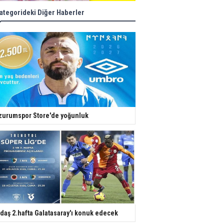
ategorideki Diğer Haberler
zurumspor Store'de yoğunluk
daş 2.hafta Galatasaray'ı konuk edecek