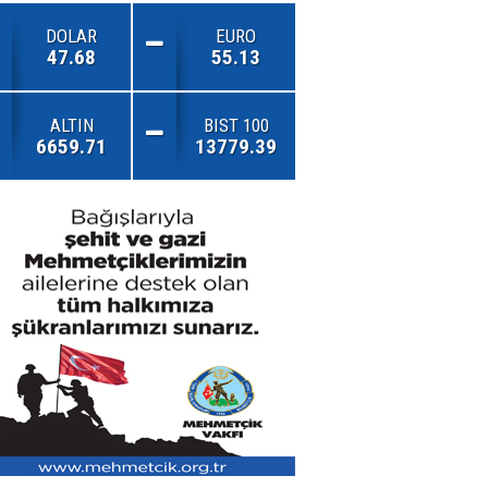
DOLAR
EURO
47.68
55.13
ALTIN
BIST 100
6659.71
13779.39