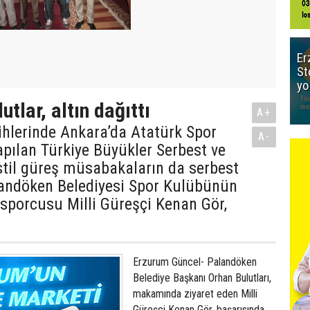
Er
St
yo
tlar, altın dağıttı
A+
rihlerinde Ankara’da Atatürk Spor
A-
pılan Türkiye Büyükler Serbest ve
til güreş müsabakaların da serbest
landöken Belediyesi Spor Kulübünün
sporcusu Milli Güreşçi Kenan Gör,
Erzurum Güncel- Palandöken
Belediye Başkanı Orhan Bulutları,
makamında ziyaret eden Milli
Güreşçi Kenan Gör, başarısında