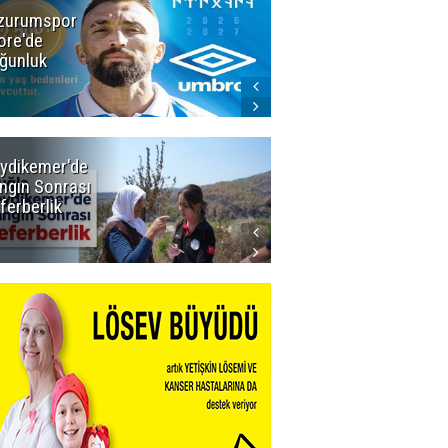
zurumspor
Dadaş 2.hafta
ore'de
Galatasaray'ı
ğunluk
konuk edecek
ydikemer'de
Muğla
ngın Sonrası
Büyükşehir
ferberlik
Tüm
İmkânlarıyla
Yangın
Sahasında