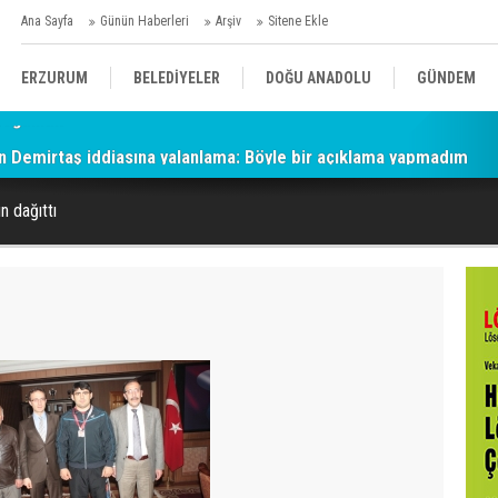
Ana Sayfa
Günün Haberleri
Arşiv
Sitene Ekle
ERZURUM
BELEDİYELER
DOĞU ANADOLU
GÜNDEM
n Demirtaş iddiasına yalanlama: Böyle bir açıklama yapmadım
SİYASET
AFAD/ SAVAŞ
SPOR
ın dağıttı
KÜLTÜR/SANAT//MAĞAZİN
BODRUM