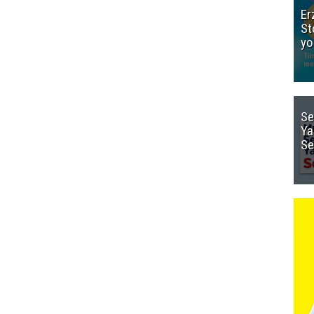
Er
St
yo
Se
Ya
Se