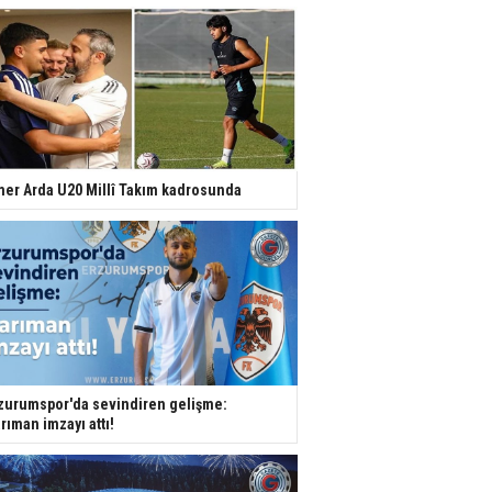
er Arda U20 Millî Takım kadrosunda
zurumspor'da sevindiren gelişme:
rıman imzayı attı!