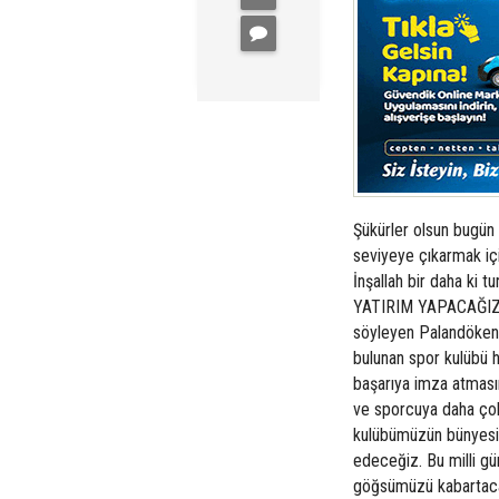
Şükürler olsun bugün 
seviyeye çıkarmak iç
İnşallah bir daha ki
YATIRIM YAPACAĞIZ Sp
söyleyen Palandöken 
bulunan spor kulübü h
başarıya imza atmasın
ve sporcuya daha çok 
kulübümüzün bünyesin
edeceğiz. Bu milli g
göğsümüzü kabartacak 