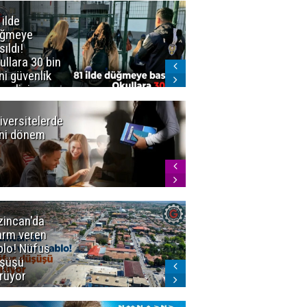
 ilde
Erzurum'da
üğmeye
Kürekle
sıldı!
işlenen
ullara 30 bin
vahşette karar
ni güvenlik
kesinleşti!
revlisi
Yargıtay
cezaları onadı
iversitelerde
Başkan
ni dönem
Sekmen'den
Tercih
Döneminde
Erzurum
Vurgusu
zincan'da
Meteoroloji
arm veren
uyardı!
blo! Nüfus
Doğu'ya yaz
şüşü
gelmeyecek
rüyor