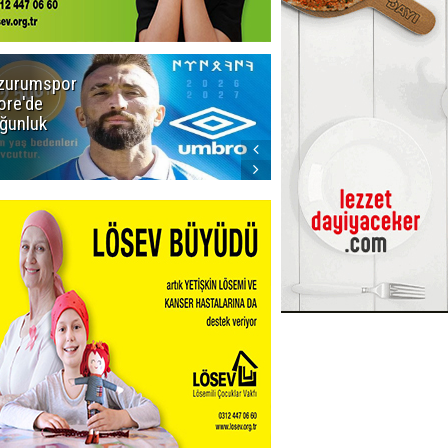
zurumspor
Adalet Bakanı
ore'de
Gürlek'ten
ğunluk
Demirtaş
iddiasına
yalanlama:
Böyle bir
açıklama
yapmadım