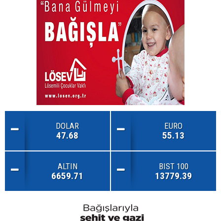
DOLAR
EURO
47.68
55.13
ALTIN
BIST 100
6659.71
13779.39