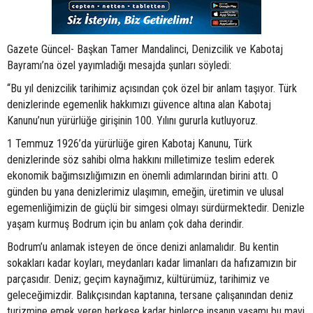
Gazete Güncel- Başkan Tamer Mandalinci, Denizcilik ve Kabotaj
Bayramı’na özel yayımladığı mesajda şunları söyledi:
“Bu yıl denizcilik tarihimiz açısından çok özel bir anlam taşıyor. Türk
denizlerinde egemenlik hakkımızı güvence altına alan Kabotaj
Kanunu’nun yürürlüğe girişinin 100. Yılını gururla kutluyoruz.
1 Temmuz 1926’da yürürlüğe giren Kabotaj Kanunu, Türk
denizlerinde söz sahibi olma hakkını milletimize teslim ederek
ekonomik bağımsızlığımızın en önemli adımlarından birini attı. O
günden bu yana denizlerimiz ulaşımın, emeğin, üretimin ve ulusal
egemenliğimizin de güçlü bir simgesi olmayı sürdürmektedir. Denizle
yaşam kurmuş Bodrum için bu anlam çok daha derindir.
Bodrum’u anlamak isteyen de önce denizi anlamalıdır. Bu kentin
sokakları kadar koyları, meydanları kadar limanları da hafızamızın bir
parçasıdır. Deniz; geçim kaynağımız, kültürümüz, tarihimiz ve
geleceğimizdir. Balıkçısından kaptanına, tersane çalışanından deniz
turizmine emek veren herkese kadar binlerce insanın yaşamı bu mavi