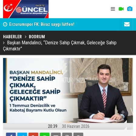
Mİ
Erzurumspor FK: Biraz saygı lütfen!
'Bot Hesap
Cumhuriyet
HABERLER
BODRUM
Başkan Mandalinci, “Denize Sahip Çıkmak, Geleceğe Sahip
Çıkmaktır”
20:39
30 Haziran 2026