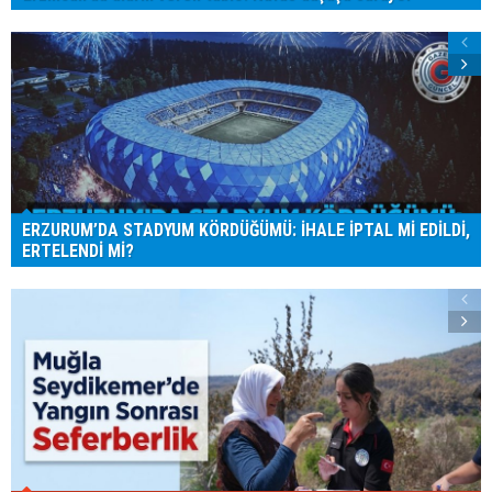
ERZURUM’DA STADYUM KÖRDÜĞÜMÜ: İHALE İPTAL Mİ EDİLDİ,
ERTELENDİ Mİ?