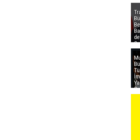
Tr
Bü
Be
Ba
de
Sa
al
Mu
Bü
T
İm
Ya
Sa