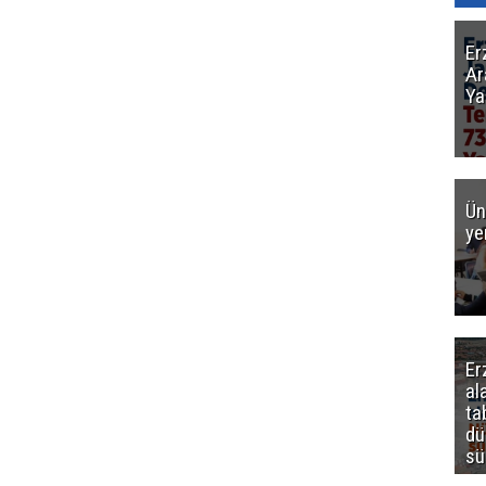
Er
Ar
Ya
Ün
ye
Er
al
ta
dü
sü