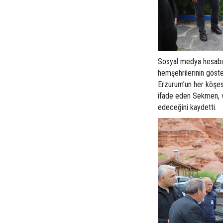
Sosyal medya hesabın
hemşehrilerinin göster
Erzurum’un her köşesi
ifade eden Sekmen, va
edeceğini kaydetti.