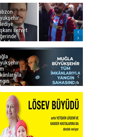
abzon
Salah ancak
yükşehir
Aralık ayında
lediye
Erzurum'da
şkanı servet
ğerinde
lah forması
dı
ğla
Muğla
yükşehir
Büyükşehir’den
üm
Personeline
kânlarıyla
Rekor
ngın
Promosyon
hasında