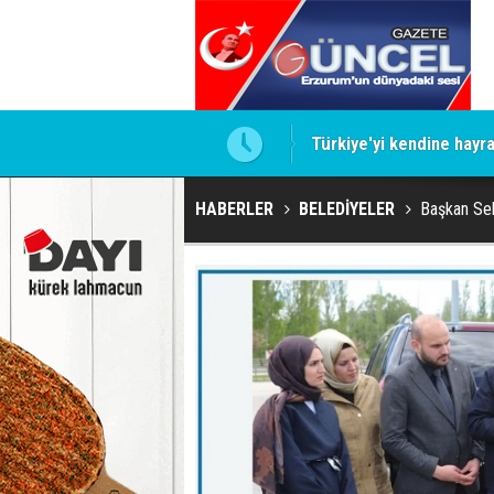
Türkiye'yi kendine hayra
Zam sonrası emekli prom
HABERLER
BELEDİYELER
Başkan Sek