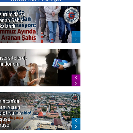
zurum'da 73
Bakan Gürlek
anan Şahıs
duyurdu! 7
kalandı
şirkete
kayyum atandı,
72 şüpheli
gözaltına
alındı
iversitelerde
Başkan
ni dönem
Sekmen'den
Tercih
Döneminde
Erzurum
Vurgusu
zincan'da
Meteoroloji
arm veren
uyardı!
blo! Nüfus
Doğu'ya yaz
şüşü
gelmeyecek
rüyor