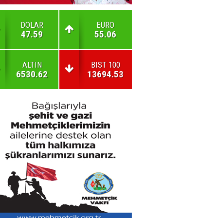
DOLAR
EURO
47.59
55.06
ALTIN
BIST 100
6530.62
13694.53