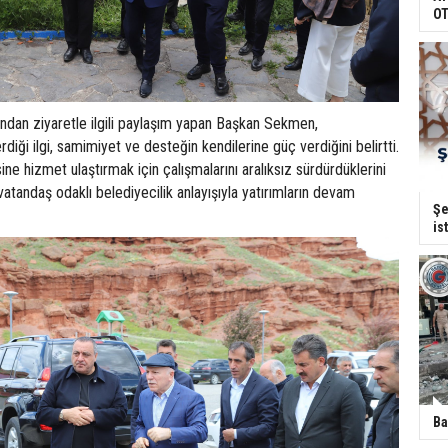
OT
dan ziyaretle ilgili paylaşım yapan Başkan Sekmen,
diği ilgi, samimiyet ve desteğin kendilerine güç verdiğini belirtti.
ne hizmet ulaştırmak için çalışmalarını aralıksız sürdürdüklerini
tandaş odaklı belediyecilik anlayışıyla yatırımların devam
Şe
is
Ba