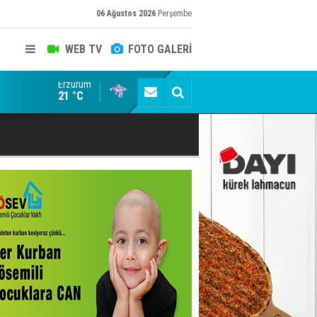
06 Ağustos 2026
Perşembe
WEB TV
FOTO GALERİ
Erzurum
Salah ancak Aralık ayında Erzurum'da
21 °C