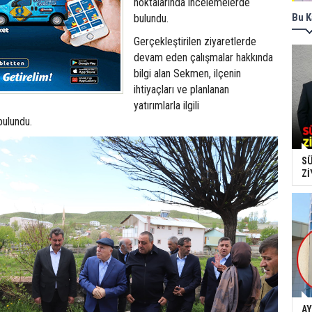
noktalarında incelemelerde
Bu K
bulundu.
Gerçekleştirilen ziyaretlerde
devam eden çalışmalar hakkında
bilgi alan Sekmen, ilçenin
ihtiyaçları ve planlanan
yatırımlarla ilgili
bulundu.
SÜ
Zİ
AY