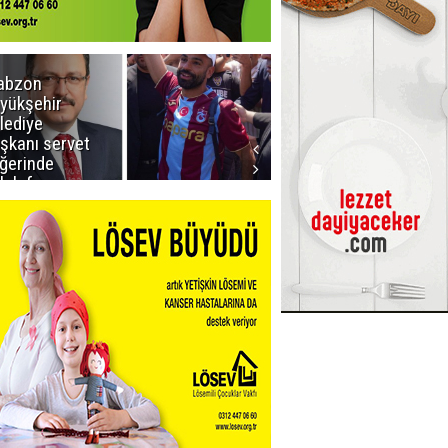
abzon
Salah ancak
yükşehir
Aralık ayında
lediye
Erzurum'da
şkanı servet
ğerinde
lah forması
dı