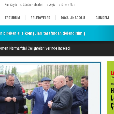
Ana Sayfa
Günün Haberleri
Arşiv
Sitene Ekle
ERZURUM
BELEDİYELER
DOĞU ANADOLU
GÜNDEM
n bırakan aile komşuları tarafından dolandırılmış
SİYASET
AFAD/ SAVAŞ
SPOR
osyonları güncellendi! Ödemeler 32 bin TL'ye kadar çıkıyor
men Narman'da! Çalışmaları yerinde inceledi
KÜLTÜR/SANAT//MAĞAZİN
BODRUM