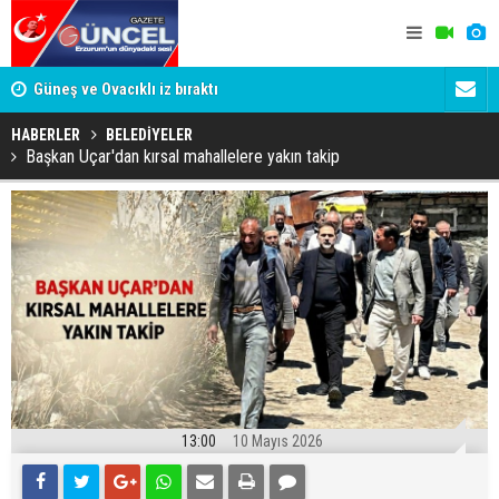
Güneş ve Ovacıklı iz bıraktı
BEYAZLI S
BAŞLADI
HABERLER
BELEDİYELER
Başkan Uçar'dan kırsal mahallelere yakın takip
13:00
10 Mayıs 2026