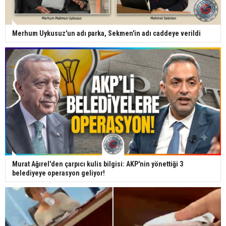
Merhum Uykusuz'un adı parka, Sekmen'in adı caddeye verildi
Murat Ağırel'den çarpıcı kulis bilgisi: AKP'nin yönettiği 3
belediyeye operasyon geliyor!