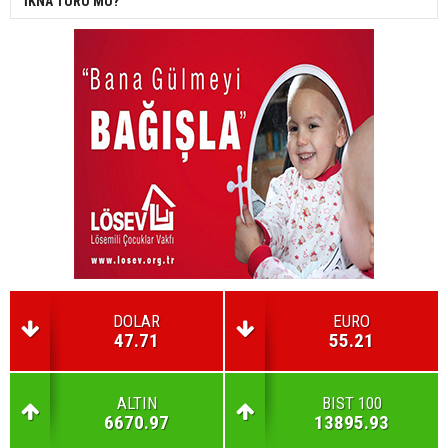
İKNA TURU MU?
DOLAR
EURO
47.71
55.21
ALTIN
BIST 100
6670.97
13895.93