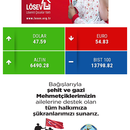
DOLAR
EURO
47.59
54.83
ALTIN
BIST 100
6490.28
13798.82