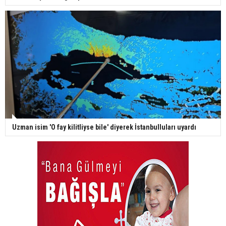
Uzman isim 'O fay kilitliyse bile' diyerek İstanbulluları uyardı