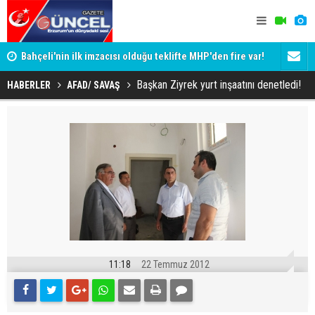
Bahçeli'nin ilk imzacısı olduğu teklifte MHP'den fire var!
Siyaset-Se
İşte imzalamayan o isim
Altınok ve K
Başkan Ziyrek yurt inşaatını denetledi!
HABERLER
AFAD/ SAVAŞ
11:18
22 Temmuz 2012