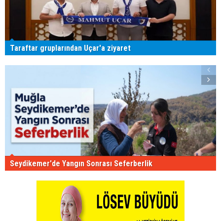
Taraftar gruplarından Uçar'a ziyaret
Seydikemer'de Yangın Sonrası Seferberlik