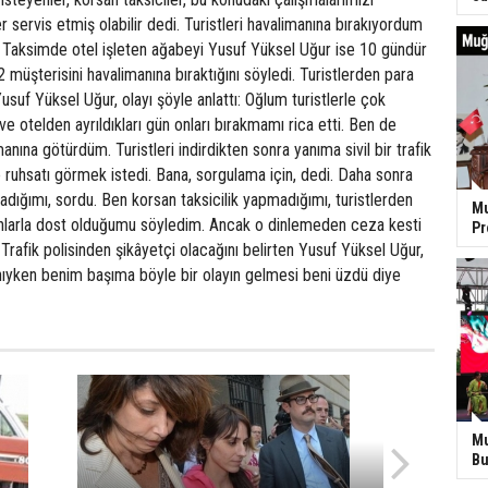
 servis etmiş olabilir dedi. Turistleri havalimanına bırakıyordum
 Taksimde otel işleten ağabeyi Yusuf Yüksel Uğur ise 10 gündür
2 müşterisini havalimanına bıraktığını söyledi. Turistlerden para
suf Yüksel Uğur, olayı şöyle anlattı: Oğlum turistlerle çok
e otelden ayrıldıkları gün onları bırakmamı rica etti. Ben de
anına götürdüm. Turistleri indirdikten sonra yanıma sivil bir trafik
ile ruhsatı görmek istedi. Bana, sorgulama için, dedi. Daha sonra
adığımı, sordu. Ben korsan taksicilik yapmadığımı, turistlerden
Mu
nlarla dost olduğumu söyledim. Ancak o dinlemeden ceza kesti
P
 Trafik polisinden şikâyetçi olacağını belirten Yusuf Yüksel Uğur,
ıyken benim başıma böyle bir olayın gelmesi beni üzdü diye
Mu
Bu