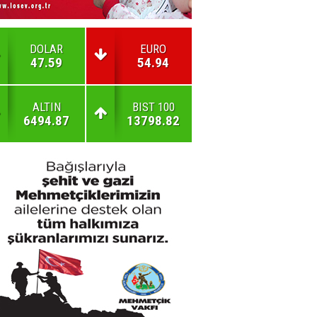
DOLAR
EURO
47.59
54.94
ALTIN
BIST 100
6494.87
13798.82