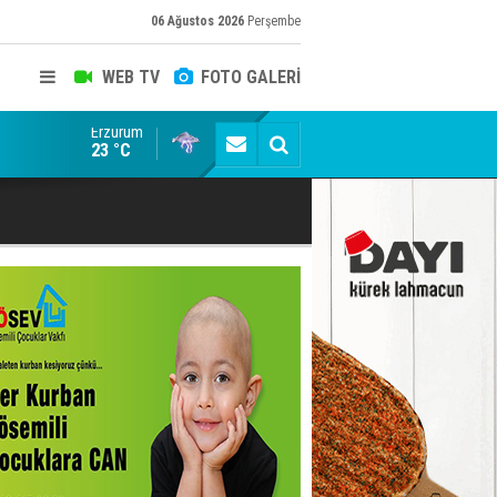
06 Ağustos 2026
Perşembe
WEB TV
FOTO GALERİ
Erzurum
Siyaset-Sermaye Çizgisinde Haklılığın Resmi: Selami Al
23 °C