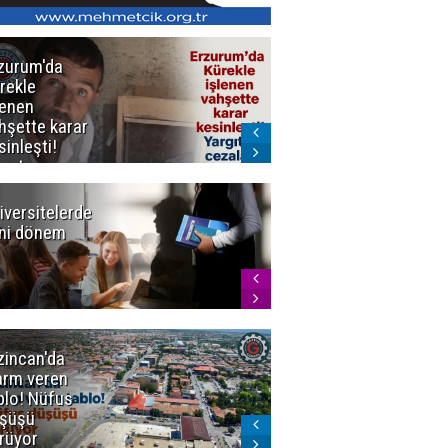
zurum'da
Erzurum dâhil
rekle
Çok Sayıda
lenen
İlde
hşette karar
Uyuşturucuya
sinleşti!
Darbe
rgıtay
zaları onadı
iversitelerde
Başkan
ni dönem
Sekmen'den
Tercih
Döneminde
Erzurum
Vurgusu
zincan'da
Meteoroloji
arm veren
uyardı!
blo! Nüfus
Doğu'ya yaz
şüşü
gelmeyecek
rüyor