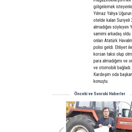
gölgelemek isteyenler
Yılmaz Yahya Uğurun
otelde kalan Suriyeli 
almadığını söyleyen Yu
samimi arkadaş oldu v
onları Atatürk Havalim
polisi geldi. Ehliyet 
korsan taksi olup olm
para almadığımı ve o
ve otomobili bağladı.
Kardeşim oda başkan
konuştu.
Önceki ve Sonraki Haberler