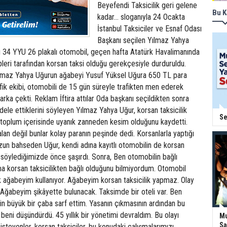
Beyefendi Taksicilik geri gelene
Bu K
kadar... sloganıyla 24 Ocakta
İstanbul Taksiciler ve Esnaf Odası
Başkanı seçilen Yılmaz Yahya
lı 34 YYU 26 plakalı otomobil, geçen hafta Atatürk Havalimanında
kipleri tarafından korsan taksi olduğu gerekçesiyle durduruldu.
ılmaz Yahya Uğurun ağabeyi Yusuf Yüksel Uğura 650 TL para
afik ekibi, otomobili de 15 gün süreyle trafikten men ederek
arka çekti. Reklam İftira attılar Oda başkanı seçildikten sonra
dele ettiklerini söyleyen Yılmaz Yahya Uğur, korsan taksicilik
Se
i toplum içerisinde uyanık zanneden kesim olduğunu kaydetti.
lan değil bunlar kolay paranın peşinde dedi. Korsanlarla yaptığı
n bahseden Uğur, kendi adına kayıtlı otomobilin de korsan
 söylediğimizde önce şaşırdı. Sonra, Ben otomobilin bağlı
 korsan taksicilikten bağlı olduğunu bilmiyordum. Otomobil
ağabeyim kullanıyor. Ağabeyim korsan taksicilik yapmaz. Olay
 Ağabeyim şikâyette bulunacak. Taksimde bir oteli var. Ben
n büyük bir çaba sarf ettim. Yasanın çıkmasının ardından bu
 beni düşündürdü. 45 yıllık bir yönetimi devraldım. Bu olayı
Mu
Sa
steyenler, korsan taksiciler, bu konudaki çalışmalarımızı