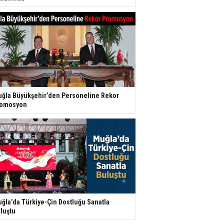
ğla Büyükşehir’den Personeline Rekor
romosyon
ğla’da Türkiye-Çin Dostluğu Sanatla
luştu