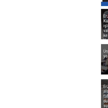
Er
Kü
iş
va
ke
Ya
ce
Ün
ye
Er
al
ta
dü
sü