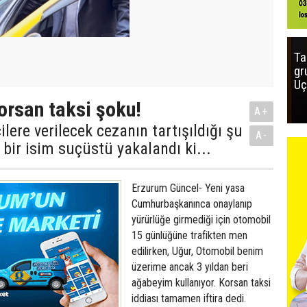
Ta
gr
Uç
rsan taksi şoku!
A+
lere verilecek cezanın tartışıldığı şu
A-
 bir isim suçüstü yakalandı ki...
Erzurum Güncel- Yeni yasa
Cumhurbaşkanınca onaylanıp
yürürlüğe girmediği için otomobil
15 günlüğüne trafikten men
edilirken, Uğur, Otomobil benim
üzerime ancak 3 yıldan beri
ağabeyim kullanıyor. Korsan taksi
iddiası tamamen iftira dedi.