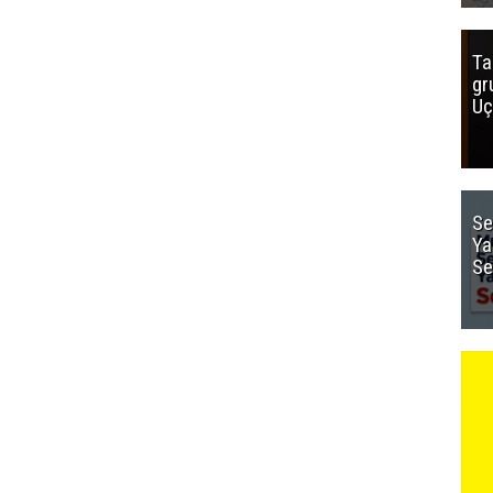
Ta
gr
Uç
Se
Ya
Se