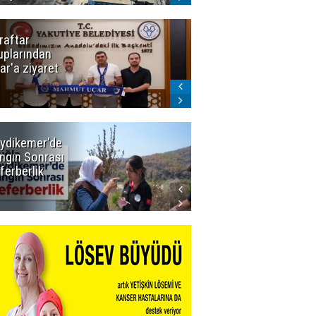
raftar
Ligde yeni
uplarından
sezon
ar'a ziyaret
başlıyor! İlk
düdük Bolu'da
çalacak
ydikemer'de
Muğla
ngın Sonrası
Büyükşehir
ferberlik
Tüm
İmkânlarıyla
Yangın
Sahasında