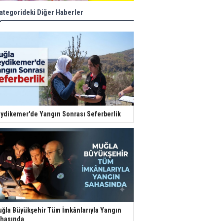
ategorideki Diğer Haberler
ydikemer'de Yangın Sonrası Seferberlik
ğla Büyükşehir Tüm İmkânlarıyla Yangın
hasında