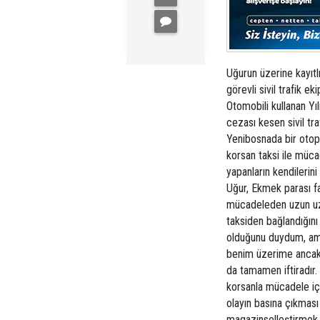
Uğurun üzerine kayıt
görevli sivil trafik e
Otomobili kullanan Y
cezası kesen sivil tr
Yenibosnada bir otop
korsan taksi ile müca
yapanların kendilerin
Uğur, Ekmek parası fa
mücadeleden uzun uzu
taksiden bağlandığını
olduğunu duydum, ama
benim üzerime ancak 
da tamamen iftiradır.
korsanla mücadele içi
olayın basına çıkması
magazinselleştirmek i