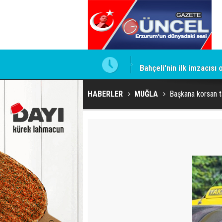
ntrol altında
Bahçeli'nin ilk imzacısı
HABERLER
MUĞLA
Başkana korsan t