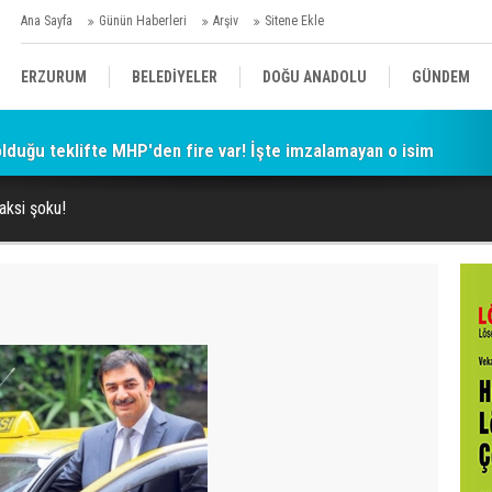
Ana Sayfa
Günün Haberleri
Arşiv
Sitene Ekle
ERZURUM
BELEDİYELER
DOĞU ANADOLU
GÜNDEM
 olduğu teklifte MHP'den fire var! İşte imzalamayan o isim
SİYASET
AFAD/ SAVAŞ
SPOR
aksi şoku!
KÜLTÜR/SANAT//MAĞAZİN
BODRUM