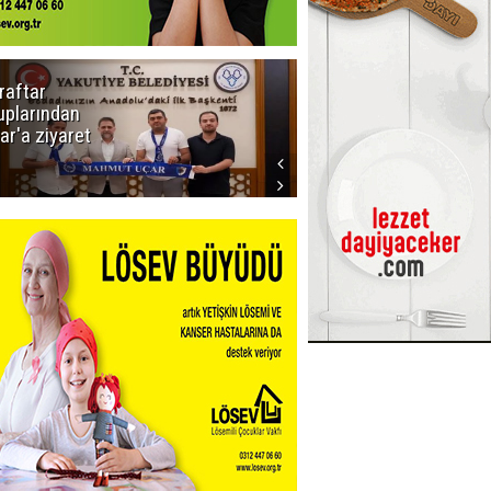
raftar
Ligde yeni
uplarından
sezon
ar'a ziyaret
başlıyor! İlk
düdük Bolu'da
çalacak