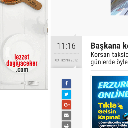
Başkana ko
11:16
Korsan taksici
günlerde öyle
03 Haziran 2012