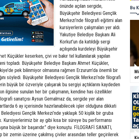
önünde açılan sergide,
Bu K
Büyükşehir Belediyesi Gençlik
Merkezi’nde filografi eğitimi alan
kursiyerlerin çalışmaları yer aldı.
Yakutiye Belediye Başkanı Ali
Korkut’un da katıldığı sergi
açılışında kurdeleyi Büyükşehir
t Küçükler keserken, çivi ve bakır tel kullanılarak yapılan
eni topladı. Büyükşehir Belediye Başkanı Ahmet Küçükler,
ürkiye’de pek bilinmiyor olmasına rağmen Erzurum’da önemli bir
Mü
ğını söyledi. Büyükşehir Belediyesi Gençlik Merkezi’nde filografi
or
erin büyük bir özveriyle çalışarak bu sergiyi açtıklarını kaydeden
ın ilgisine sunulan her bir çalışmanın, kendine has özellikler
. Filografi sanatçısı Aysun Gemalmaz da, sergide yer alan
rtlarda 6 ay içerisinde hazırlanabilecek işler olduğuna dikkati
Belediyesi Gençlik Merkezi’nde yaklaşık 50 kişilik bir gruba
ik. Kursiyerlerimiz bir ay gibi kısa bir süreye bu performansı
 başına büyük bir başarıdır.” diye konuştu. FİLOGRAFİ SANATI,
p bir zemin üzerine çakılmış çiviler arasından teller geçirilerek
Ki