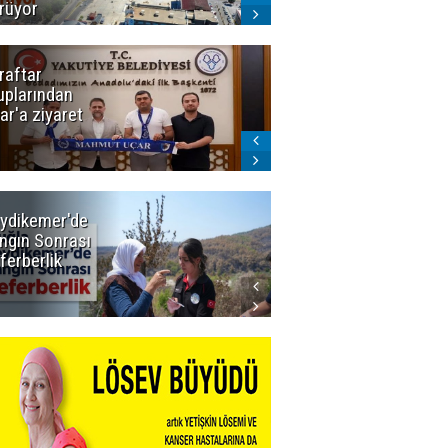
rüyor
raftar
Ligde yeni
uplarından
sezon
ar'a ziyaret
başlıyor! İlk
düdük Bolu'da
çalacak
ydikemer'de
Muğla
ngın Sonrası
Büyükşehir
ferberlik
Tüm
İmkânlarıyla
Yangın
Sahasında