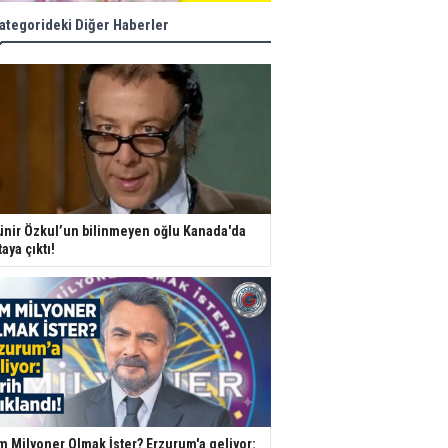
ategorideki Diğer Haberler
nir Özkul’un bilinmeyen oğlu Kanada'da
taya çıktı!
m Milyoner Olmak İster? Erzurum'a geliyor: