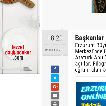
Başkanlar 
18:20
Erzurum Büyü
Merkezi’nde fi
06 Temmuz 2011
Atatürk Anıt
açtılar. Filo
eğitim alan k