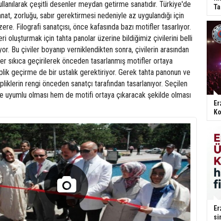
kullanılarak çeşitli desenler meydan getirme sanatıdır. Türkiye'de
Ta
at, zorluğu, sabır gerektirmesi nedeniyle az uygulandığı için
re. Filografi sanatçısı, önce kafasında bazı motifler tasarlıyor.
i oluşturmak için tahta panolar üzerine bildiğimiz çivilerini belli
or. Bu çiviler boyanıp verniklendikten sonra, çivilerin arasından
kler sıkıca geçirilerek önceden tasarlanmış motifler ortaya
iplik geçirme de bir ustalık gerektiriyor. Gerek tahta panonun ve
pliklerin rengi önceden sanatçı tarafından tasarlanıyor. Seçilen
ine uyumlu olması hem de motifi ortaya çıkaracak şekilde olması
Er
Ko
Er
si