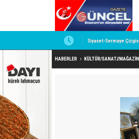
te imzalamayan o isim
Siyaset-Sermaye Çizgisin
HABERLER
KÜLTÜR/SANAT//MAĞAZİN