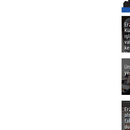
Er
Kü
iş
va
ke
Ya
ce
Ün
ye
Er
al
ta
dü