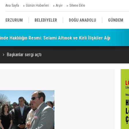
Ana Sayfa
Günün Haberleri
Arşiv
Sitene Ekle
ERZURUM
BELEDİYELER
DOĞU ANADOLU
GÜNDEM
de Haklılığın Resmi: Selami Altınok ve Kirli İlişkiler Ağı
SİYASET
AFAD/ SAVAŞ
SPOR
Başkanlar sergi açtı
KÜLTÜR/SANAT//MAĞAZİN
BODRUM