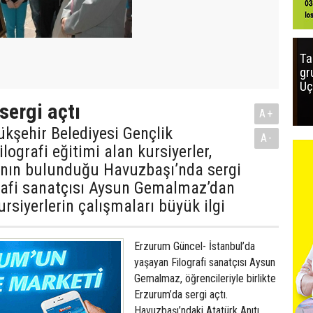
Ta
gr
Uç
sergi açtı
A+
kşehir Belediyesi Gençlik
A-
lografi eğitimi alan kursiyerler,
ı’nın bulunduğu Havuzbaşı’nda sergi
grafi sanatçısı Aysun Gemalmaz’dan
ursiyerlerin çalışmaları büyük ilgi
Erzurum Güncel- İstanbul’da
yaşayan Filografi sanatçısı Aysun
Gemalmaz, öğrencileriyle birlikte
Erzurum’da sergi açtı.
Havuzbaşı’ndaki Atatürk Anıtı