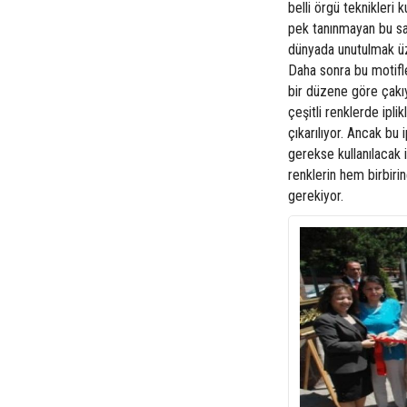
belli örgü teknikleri 
pek tanınmayan bu san
dünyada unutulmak üze
Daha sonra bu motifler
bir düzene göre çakıy
çeşitli renklerde ipli
çıkarılıyor. Ancak bu 
gerekse kullanılacak i
renklerin hem birbir
gerekiyor.