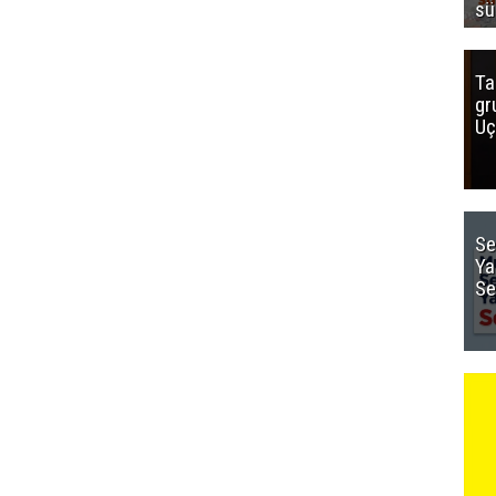
sü
Ta
gr
Uç
Se
Ya
Se