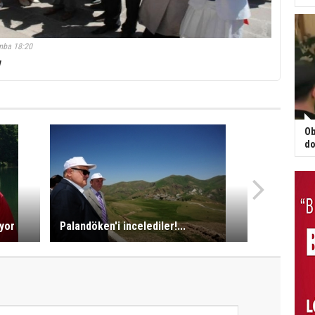
mba 18:20
ı
Ob
do
yor
Palandöken'i incelediler!...