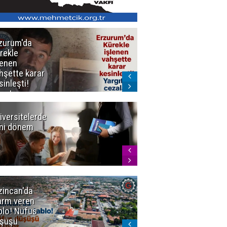
zurum'da
Erzurum dâhil
rekle
Çok Sayıda
lenen
İlde
hşette karar
Uyuşturucuya
sinleşti!
Darbe
rgıtay
zaları onadı
iversitelerde
Başkan
ni dönem
Sekmen'den
Tercih
Döneminde
Erzurum
Vurgusu
zincan'da
Meteoroloji
arm veren
uyardı!
blo! Nüfus
Doğu'ya yaz
şüşü
gelmeyecek