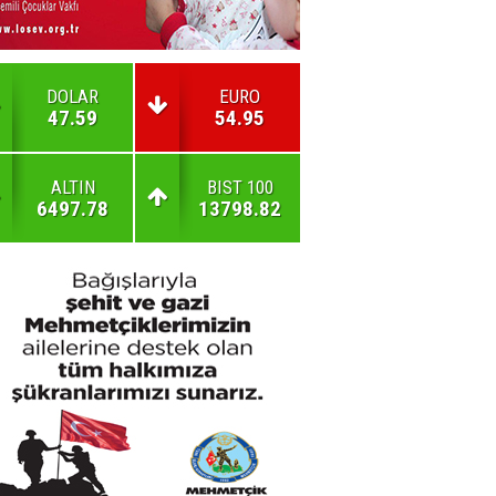
DOLAR
EURO
47.59
54.95
ALTIN
BIST 100
6497.78
13798.82