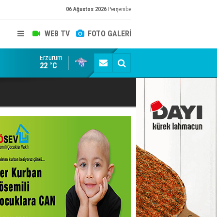
06 Ağustos 2026
Perşembe
WEB TV
FOTO GALERİ
Erzurum
ADALET BAKANI AKIN GÜRLEK'E AÇIK İHBAR! BAKIRC
22 °C