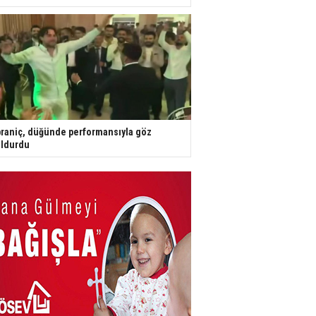
raniç, düğünde performansıyla göz
ldurdu