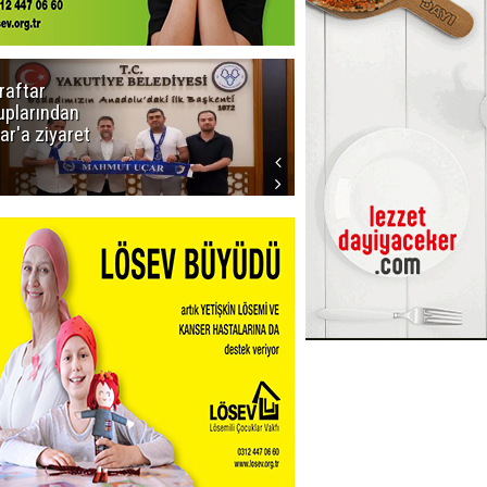
raftar
Ligde yeni
uplarından
sezon
ar'a ziyaret
başlıyor! İlk
düdük Bolu'da
çalacak