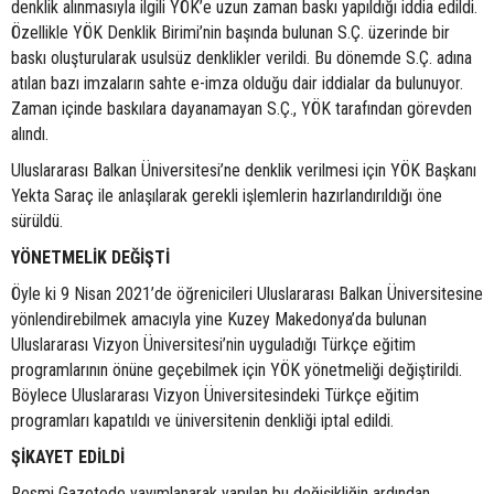
denklik alınmasıyla ilgili YÖK’e uzun zaman baskı yapıldığı iddia edildi.
Özellikle YÖK Denklik Birimi’nin başında bulunan S.Ç. üzerinde bir
baskı oluşturularak usulsüz denklikler verildi. Bu dönemde S.Ç. adına
atılan bazı imzaların sahte e-imza olduğu dair iddialar da bulunuyor.
Zaman içinde baskılara dayanamayan S.Ç., YÖK tarafından görevden
alındı.
Uluslararası Balkan Üniversitesi’ne denklik verilmesi için YÖK Başkanı
Yekta Saraç ile anlaşılarak gerekli işlemlerin hazırlandırıldığı öne
sürüldü.
YÖNETMELİK DEĞİŞTİ
Öyle ki 9 Nisan 2021’de öğrenicileri Uluslararası Balkan Üniversitesine
yönlendirebilmek amacıyla yine Kuzey Makedonya’da bulunan
Uluslararası Vizyon Üniversitesi’nin uyguladığı Türkçe eğitim
programlarının önüne geçebilmek için YÖK yönetmeliği değiştirildi.
Böylece Uluslararası Vizyon Üniversitesindeki Türkçe eğitim
programları kapatıldı ve üniversitenin denkliği iptal edildi.
ŞİKAYET EDİLDİ
Resmi Gazetede yayımlanarak yapılan bu değişikliğin ardından