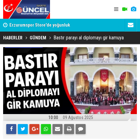
Erzurumspor Store'de yoğunluk
Adalet Bak
Böyle bir 
Bastır parayı al diplomayı gir kamuya
HABERLER
GÜNDEM
10:00
09 Ağustos 2025