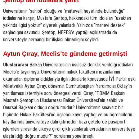
Şentop’tan iddialara yanıt
Üniversitenin “sahibi” olduğu ve “mütevelli heyetinde bulunduğu”
iddialarına karşın, Mustafa Şentop, hakkındaki tüm iddiaları “uzaktan
yakında ilgisi yoktur” diyerek yalanladı. Yalnızca “manevi destek”
sağladığını savundu. Şentop, NEFES’e yaptığı açıklamada da
üniversiteyle herhangi bir ilişkisi olmadığını söyledi.
Aytun Çıray, Meclis’te gündeme getirmişti
Uluslararası
Balkan Üniversitesinin usulsüz denklik verildiği iddiaları
Meclis’e taşınmıştı. Üniversitenin hukuk fakültesi mezunlarının
okumadan diploma aldıklarıyla ilgili iddialarla konusunda İYİ Partili eski
Milletvekili Aytun Çıray, dönemin Cumhurbaşkanı Yardımcısı Oktay’ın
yanıtlaması istemiyle soru önergesi verdi. Çıray, “TBMM Başkanı
Mustafa Şentop’un Uluslararası Balkan Üniversitesi’nin sahibi ve
Onursal Başkanı olduğu doğru mudur? Üniversitenin sınavsız bir
biçimde Hukuk Fakültesi’ne öğrenci kaydı yaptığı ve bu öğrencilerin
kayıtlarında üniversiteye dahi gitmeden bazı çetelerce pasaport
işlemleri sırasında ülkeye girdi-çıktı yapılarak evraklarının üniversiteye
ulaştırıldığı doğru mudur?” sorularını yöneltmişti.