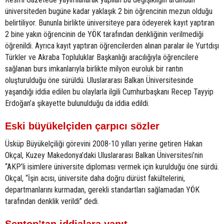
üniversiteden bugüne kadar yaklaşık 2 bin öğrencinin mezun olduğu
belirtiliyor. Bununla birlikte üniversiteye para ödeyerek kayıt yaptıran
2 bine yakın öğrencinin de YÖK tarafından denkliğinin verilmediği
öğrenildi. Ayrıca kayıt yaptıran öğrencilerden alınan paralar ile Yurtdışı
Türkler ve Akraba Topluluklar Başkanlığı aracılığıyla öğrencilere
sağlanan burs imkanlarıyla birlikte milyon euroluk bir rantın
oluşturulduğu öne sürüldü. Uluslararası Balkan Üniversitesinde
yaşandığı iddia edilen bu olaylarla ilgili Cumhurbaşkanı Recep Tayyip
Erdoğan’a şikayette bulunulduğu da iddia edildi.
Eski büyükelçiden çarpıcı sözler
Üsküp Büyükelçiliği görevini 2008-10 yılları yerine getiren Hakan
Okçal, Kuzey Makedonya’daki Uluslararası Balkan Üniversitesi’nin
“AKP’li isimlere üniversite diploması vermek için kurulduğu öne sürdü.
Okçal, “İşin acısı, üniversite daha doğru dürüst fakültelerini,
departmanlarını kurmadan, gerekli standartları sağlamadan YÖK
tarafından denklik verildi” dedi.