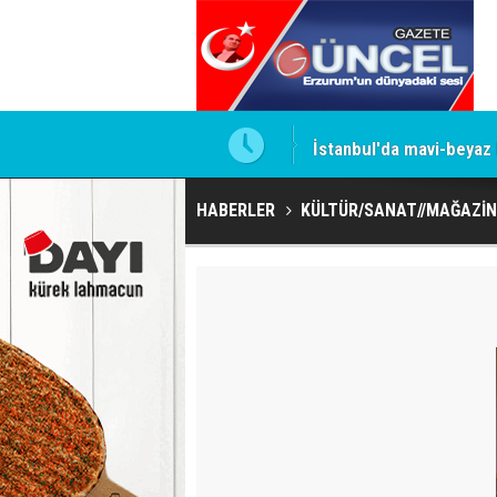
İstanbul'da mavi-beyaz
HABERLER
KÜLTÜR/SANAT//MAĞAZİN