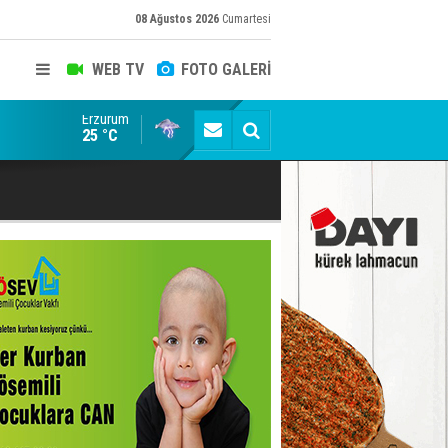
08 Ağustos 2026
Cumartesi
WEB TV
FOTO GALERİ
Erzurum
Erzurumspor Store'de yoğunluk
25 °C