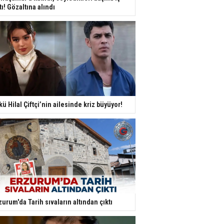
tı! Gözaltına alındı
kü Hilal Çiftçi’nin ailesinde kriz büyüyor!
zurum'da Tarih sıvaların altından çıktı