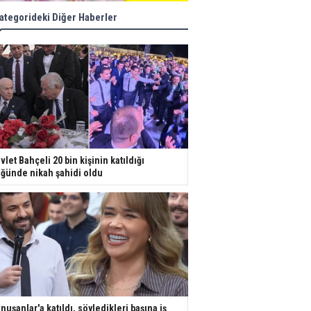
ategorideki Diğer Haberler
vlet Bahçeli 20 bin kişinin katıldığı
ğünde nikah şahidi oldu
nuşanlar'a katıldı, söyledikleri başına iş