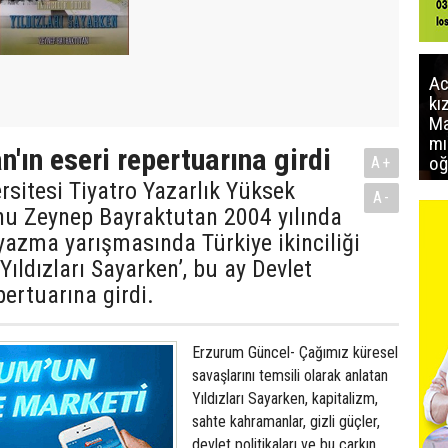
Ac
kı
Ma
mı
'ın eseri repertuarına girdi
oğ
A+
rsitesi Tiyatro Yazarlık Yüksek
A-
u Zeynep Bayraktutan 2004 yılında
azma yarışmasında Türkiye ikinciliği
Yıldızları Sayarken’, bu ay Devlet
pertuarına girdi.
Erzurum Güncel- Çağımız küresel
savaşlarını temsili olarak anlatan
Yıldızları Sayarken, kapitalizm,
sahte kahramanlar, gizli güçler,
devlet politikaları ve bu çarkın