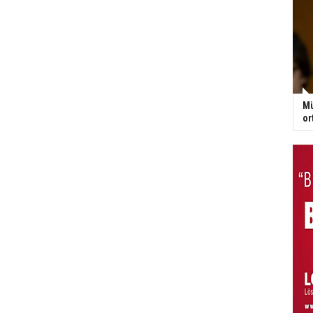
Mü
or