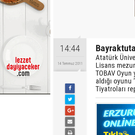
Bayraktutan
14:44
Atatürk Ünive
Lisans mezun
14 Temmuz 2011
TOBAV Oyun y
aldığı oyunu ‘
Tiyatroları re