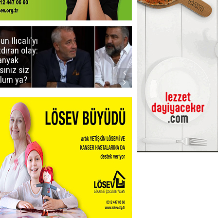
un Ilıcalı'yı
İstanbul'da
zdıran olay:
mavi-beyaz
nyak
buluşma
sınız siz
lum ya?