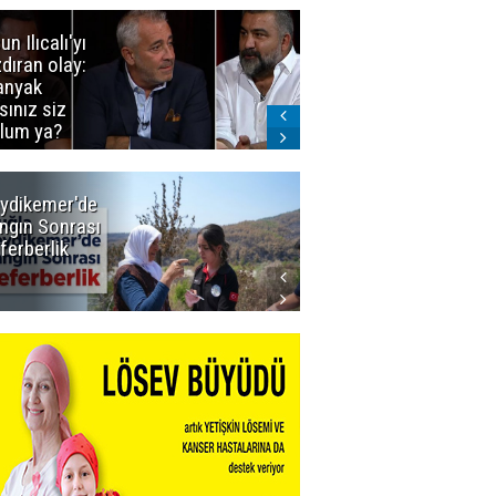
un Ilıcalı'yı
İstanbul'da
zdıran olay:
mavi-beyaz
nyak
buluşma
sınız siz
lum ya?
ydikemer'de
Muğla
ngın Sonrası
Büyükşehir
ferberlik
Tüm
İmkânlarıyla
Yangın
Sahasında