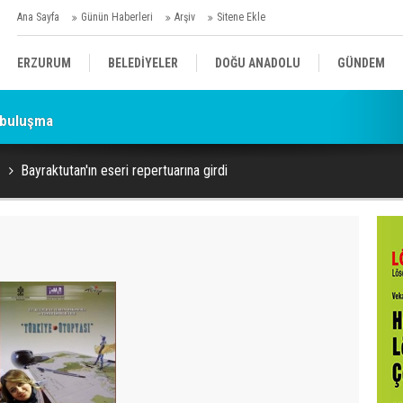
Ana Sayfa
Günün Haberleri
Arşiv
Sitene Ekle
ERZURUM
BELEDİYELER
DOĞU ANADOLU
GÜNDEM
 buluşma
SİYASET
AFAD/ SAVAŞ
SPOR
Bayraktutan'ın eseri repertuarına girdi
KÜLTÜR/SANAT//MAĞAZİN
BODRUM