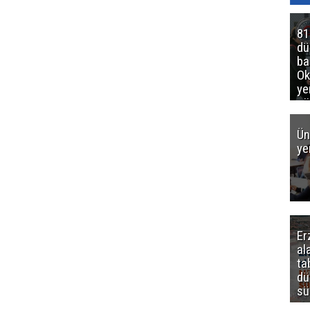
81
d
ba
Ok
ye
gö
Ün
ye
Er
al
ta
dü
sü