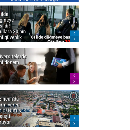
 ilde
Erzurum'da
üğmeye
Kürekle
sıldı!
işlenen
ullara 30 bin
vahşette karar
ni güvenlik
kesinleşti!
revlisi
Yargıtay
cezaları onadı
iversitelerde
Başkan
ni dönem
Sekmen'den
Tercih
Döneminde
Erzurum
Vurgusu
zincan'da
Meteoroloji
arm veren
uyardı!
blo! Nüfus
Doğu'ya yaz
şüşü
gelmeyecek
rüyor