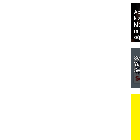
Ac
kı
Ma
mı
oğ
Se
Ya
Se