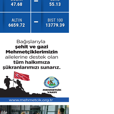
47.68
55.13
ALTIN
BIST 100
6659.72
13779.39
 ilde
Erzurum'da