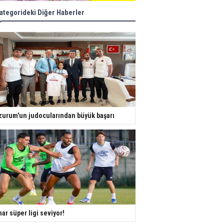
ategorideki Diğer Haberler
zurum'un judocularından büyük başarı
ar süper ligi seviyor!