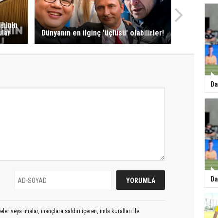
ihinin
lar
Dünyanın en ilginç 'üçlüsü' olabilirler!
Da
Da
er veya imalar, inançlara saldırı içeren, imla kuralları ile