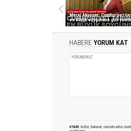
Meral Akşener: Cumhuriyet tar
en büyük soygununa göz yumdu
HABERE
YORUM KAT
UYARI:
Küfür, hakaret, rencide edici cümlel
yazılmamış,