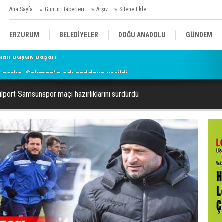
Ana Sayfa
Günün Haberleri
Arşiv
Sitene Ekle
ERZURUM
BELEDİYELER
DOĞU ANADOLU
GÜNDEM
parka, Sekmen'in adı caddeye verildi
SİYASET
AFAD/ SAVAŞ
SPOR
lport Samsunspor maçı hazırlıklarını sürdürdü
KÜLTÜR/SANAT//MAĞAZİN
BODRUM