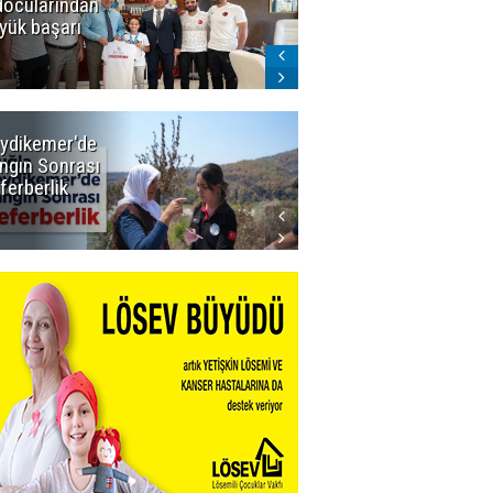
docularından
ligi seviyor!
yük başarı
ydikemer'de
Muğla
ngın Sonrası
Büyükşehir
ferberlik
Tüm
İmkânlarıyla
Yangın
Sahasında