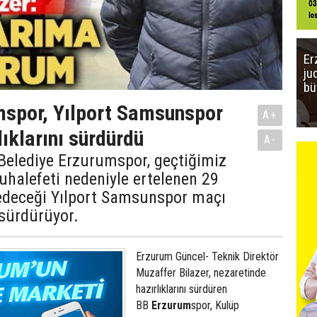
Er
ju
bü
mspor, Yılport Samsunspor
A+
lıklarını sürdürdü
A-
Belediye Erzurumspor, geçtiğimiz
halefeti nedeniyle ertelenen 29
edeceği Yılport Samsunspor maçı
 sürdürüyor.
Erzurum Güncel- Teknik Direktör
Muzaffer Bilazer, nezaretinde
hazırlıklarını sürdüren
BB
Erzurum
spor, Kulüp