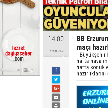
BB Erzuru
14:00
maçı hazır
16 Mart 2022
- Büyükşehir 
hafta hava mu
hafta konuk 
hazırlıklarını