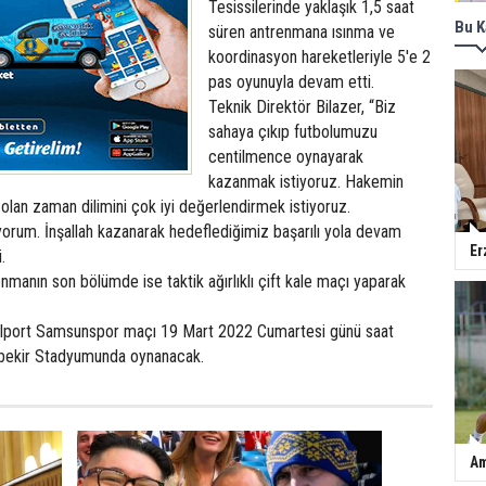
Tesissilerinde yaklaşık 1,5 saat
Bu K
süren antrenmana ısınma ve
koordinasyon hareketleriyle 5'e 2
pas oyunuyla devam etti.
Teknik Direktör Bilazer, “Biz
sahaya çıkıp futbolumuzu
centilmence oynayarak
kazanmak istiyoruz. Hakemin
olan zaman dilimini çok iyi değerlendirmek istiyoruz.
orum. İnşallah kazanarak hedeflediğimiz başarılı yola devam
Er
.
enmanın son bölümde ise taktik ağırlıklı çift kale maçı yaparak
ılport Samsunspor maçı 19 Mart 2022 Cumartesi günü saat
bekir Stadyumunda oynanacak.
Am