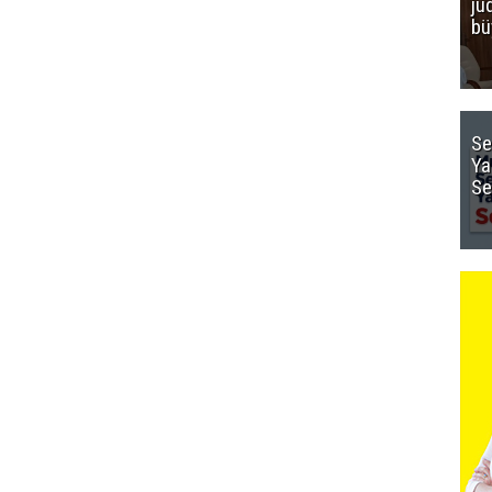
ju
bü
Se
Ya
Se