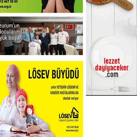
zurum'un
Amar süper
docularından
ligi seviyor!
yük başarı