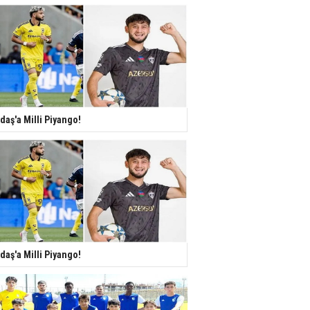
daş'a Milli Piyango!
daş'a Milli Piyango!