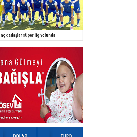
nç dadaşlar süper lig yolunda
DOLAR
EURO