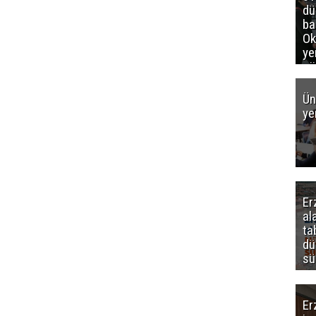
d
ba
Ok
ye
gö
Ün
ye
Er
al
ta
dü
sü
Er