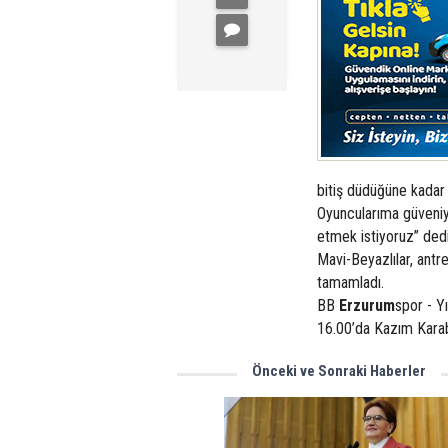
bitiş düdüğüne kadar 
Oyuncularıma güveniy
etmek istiyoruz” dedi
Mavi-Beyazlılar, antr
tamamladı.
BB
Erzurum
spor - Y
16.00’da Kazım Kara
Önceki ve Sonraki Haberler