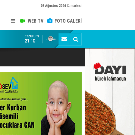
08 Ağustos 2026
Cumartesi
WEB TV
FOTO GALERİ
Erzurum
Konuşanlar'a katıldı, söyledikleri başına iş açtı! Göza
21 °C