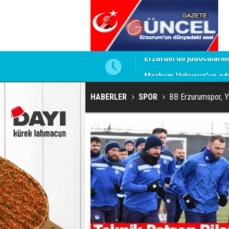
Merhum Uykusuz'un adı 
HABERLER
SPOR
BB Erzurumspor, Yı