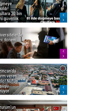
üğmeye
Kürekle
sıldı!
işlenen
ullara 30 bin
vahşette karar
ni güvenlik
kesinleşti!
revlisi
Yargıtay
cezaları onadı
iversitelerde
Başkan
ni dönem
Sekmen'den
Tercih
Döneminde
Erzurum
Vurgusu
zincan'da
Meteoroloji
arm veren
uyardı!
blo! Nüfus
Doğu'ya yaz
şüşü
gelmeyecek
rüyor
zurum'un
Amar süper