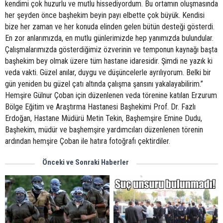
kendimi çok huzurlu ve mutlu hissediyordum. Bu ortamın oluşmasında
her şeyden önce başhekim beyin payı elbette çok büyük. Kendisi
bize her zaman ve her konuda elinden gelen bütün desteği gösterdi.
En zor anlarımızda, en mutlu günlerimizde hep yanımızda bulundular.
Çalışmalarımızda gösterdiğimiz özverinin ve temponun kaynağı başta
başhekim bey olmak üzere tüm hastane idaresidir. Şimdi ne yazık ki
veda vakti. Güzel anılar, duygu ve düşüncelerle ayrılıyorum. Belki bir
gün yeniden bu güzel çatı altında çalışma şansını yakalayabilirim.”
Hemşire Gülnur Çoban için düzenlenen veda törenine katılan Erzurum
Bölge Eğitim ve Araştırma Hastanesi Başhekimi Prof. Dr. Fazlı
Erdoğan, Hastane Müdürü Metin Tekin, Başhemşire Emine Dudu,
Başhekim, müdür ve başhemşire yardımcıları düzenlenen törenin
ardından hemşire Çoban ile hatıra fotoğrafı çektirdiler.
Önceki ve Sonraki Haberler