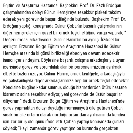
Eğitim ve Araştırma Hastanesi Başhekimi Prof. Dr. Fazlı Erdoğan
çalışmalarından dolayı Gülnur Hemşireye teşekkür plaketi takdim
ederek yeni görevinde başarı dileğinde bulundu. Başhekim Prof. Dr.
Erdoğan yaptığı konuşmada Gülnur Çoban’ın başarılı çalışmalarının
diğer hemşireler için güzel bir örnek teşkil ettiğine vurgu yaparak; “
Değerli mesai arkadaşımız, Gülnur Hanım’ın bu ayrılışı fiziksel bir
ayrılıştır. Erzurum Bölge Eğitim ve Araştırma Hastanesi ile Gülnur
Hemşire arasında ki gönül birlikteliği ebediyen devam edecektir
inancı içerisindeyim. Böylesine başarılı, çalışma arkadaşlarıyla uyum
içerisinde görev ve sorumluluk alan bir personelimizden ayrılmak
elbette bizleri üzüyor. Gülnur Hanım, örnek kişiliğiyle, arkadaşlığıyla
ve çalışkanlığıyla diğer arkadaşlarımıza hep bir örnek teşkil edecektir.
Kendisine bugüne kadar sunmuş olduğu hizmetlerden ötürü hastane
idaremiz adına teşekkür ediyor, yeni görevinde de üstün başarılar
diliyorum.” dedi. Erzurum Bölge Eğitim ve Araştırma Hastanesi’nde
görev yapmaktan dolayı duyduğu memnuniyeti dile getiren Çoban,
sıcak bir aile ortamı olarak gördüğü ortamdan ayrılmanın da kendisi
için zor bir iş olduğunu ifade etti. Çoban yaptığı konuşmada şunları
söyledi; “Hayli zamandır görev yaptığım bu kurumda gerçekten