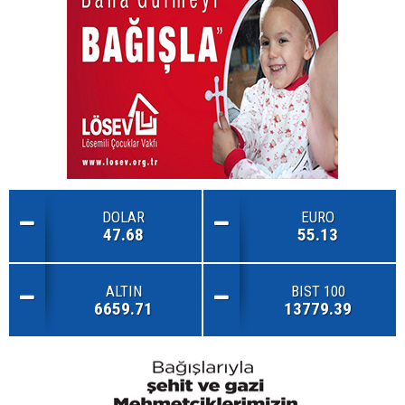
DOLAR
EURO
47.68
55.13
ALTIN
BIST 100
6659.71
13779.39