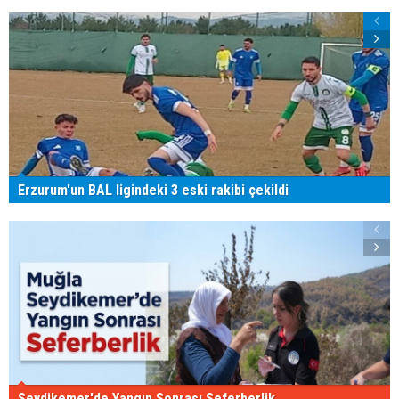
Erzurum'un BAL ligindeki 3 eski rakibi çekildi
Seydikemer'de Yangın Sonrası Seferberlik