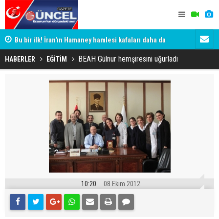
Bu bir ilk! İran'ın Hamaney hamlesi kafaları daha da
Erzurum'da 
karıştırdı
BEAH Gülnur hemşiresini uğurladı
HABERLER
EĞİTİM
10:20
08 Ekim 2012