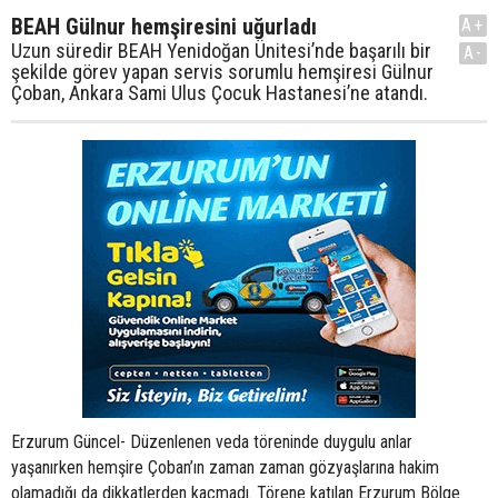
BEAH Gülnur hemşiresini uğurladı
A+
Uzun süredir BEAH Yenidoğan Ünitesi’nde başarılı bir
A-
şekilde görev yapan servis sorumlu hemşiresi Gülnur
Çoban, Ankara Sami Ulus Çocuk Hastanesi’ne atandı.
Erzurum Güncel- Düzenlenen veda töreninde duygulu anlar
yaşanırken hemşire Çoban’ın zaman zaman gözyaşlarına hakim
olamadığı da dikkatlerden kaçmadı. Törene katılan Erzurum Bölge