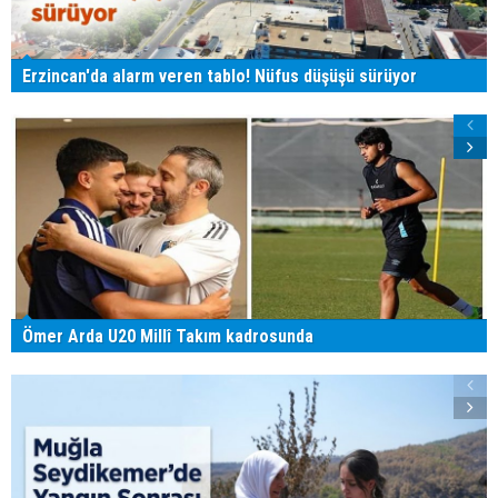
Erzincan'da alarm veren tablo! Nüfus düşüşü sürüyor
Ömer Arda U20 Millî Takım kadrosunda