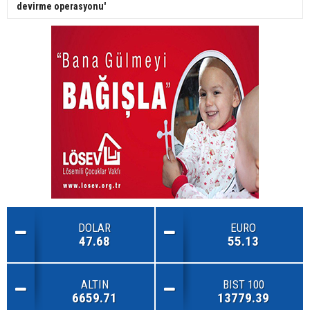
devirme operasyonu'
DOLAR
EURO
47.68
55.13
ALTIN
BIST 100
6659.71
13779.39