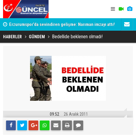
Erzurumspor'da sevindiren gelişme: Narıman imzayı attı!
Terörsüz Tü
Komisyonu'
Bedellide beklenen olmadı!
HABERLER
GÜNDEM
09:52
26 Aralık 2011