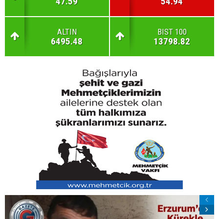
47.59
54.94
ALTIN
BIST 100
6495.48
13798.82