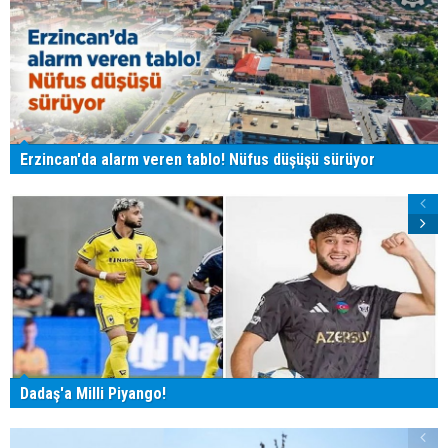
Erzincan'da alarm veren tablo! Nüfus düşüşü sürüyor
Dadaş'a Milli Piyango!