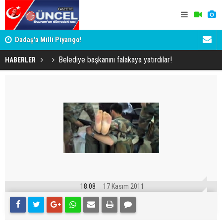
Dadaş'a Milli Piyango!
Dadaş'a Mil
Belediye başkanını falakaya yatırdılar!
HABERLER
18:08
17 Kasım 2011