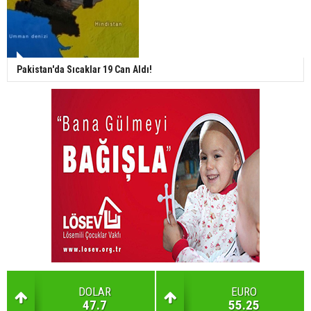
Pakistan'da Sıcaklar 19 Can Aldı!
DOLAR
EURO
47.7
55.25