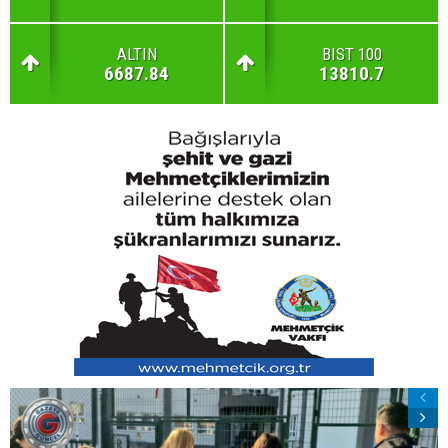
ALTIN
BIST 100
6687.84
13810.7