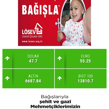
DOLAR
EURO
47.7
55.25
ALTIN
BIST 100
6687.84
13810.7