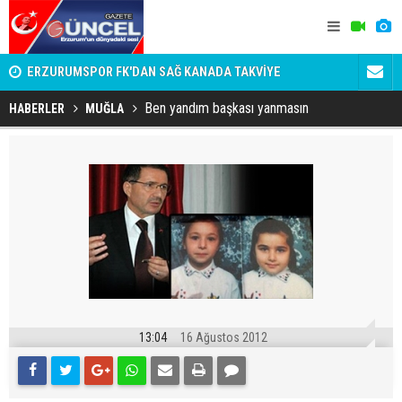
n
ERZURUMSPOR FK'DAN SAĞ KANADA TAKVİYE
SÜSLÜ ÜST
DAKİKALIK
Ben yandım başkası yanmasın
HABERLER
MUĞLA
13:04
16 Ağustos 2012