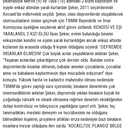
yıkılmasıyla Merve (9) ve Tuba (10) adındaki 2 kızını kaybeden ve
eşiyle enkaz altından yaralı kurtarılan Şeker, 2011 seçimlerinde
Kocaeli'de milletvekili seçildi. Şeker, olası depremlerde oluşabilecek
olumsuzlukların önüne geçmek için TBMM Bayındırlık ve İmar
Komisyonu üyeliğine seçilerek aktif görev üstlendi. KENDİSİ VE EŞİ
YARALANDI, 2 KIZI ÖLDÜ İlyas Şeker, evinin bulunduğu binanın
enkazından kendisi ve eşinin yaralı kurtarıldığını ancak enkaz altında
kızlarının da arasında olduğu 8 kişinin öldüğünü söyledi. 'DEPREMDE
İNSANLAR ÖLMESİN' Çok büyük acılar yaşadıklarını anlatan Şeker,
“Yaşanan acılardan çıkardığımız çok dersler oldu. Bundan sonra
depremlerde insanlar ölmesin, babalar anneler çocuklarını, çocuklar
anne ve babalarını kaybetmesin diye mücadele ediyorum” diye
konuştu. Yüksek harita ve kadastro mühendisi olması nedeniyle
TBMM'de görev yaptığı süre içerisinde, binaların denetimini çok
önemsediklerini anlatan Şeker, depremde yıkılan binaların büyük bir
çoğunluğu ruhsatlı ve iskanlı olmasına rağmen denetim eksikliğinden
dolayı kontrolsüz ve bilinçsizce yapıldığına işaret etti. Şeker, hiç
tanımadıkları, mesleki deneyim ve tecrübesinin ne olduğunu
bilmedikleri kişilerin, projelere attıkları imza nedeniyle bazı binaların
insanlara mezar olduğunu ileri sürdü. 'KOCAELİ'DE PLANSIZ BÖLGE