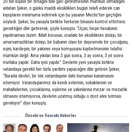
20 bin kişinin bir tırnağını bile geri getirilmesinin mümkün olmadığını
anlatan Şeker, o günkü maddi eksiklikleri bugün telafi ederek can
kayıplarını minimuma indirmek için bu yasanın Meclis'ten geçtiğini
söyledi. Şeker, bu yasayla birlikte herkesin binasını kontrol ettirmesi
gerektiğini dile getirerek, şöyle konuştu: “Üçün, beşin hesabının
yapılmaması lazım. Allah korusun, oradaki bir eksiklikten dolayı, bir
umursamazlıktan dolayı, bir babanın olası bir depremde bir çocuğunu,
eşini, kardeşini, bir yakınını veya komşusunu kaybetmesinin telafisi
mümkün değil. Ama yıkılan bina 3 gün sonra, 3 ay sonra, 3 yıl sonra
mutlaka yapılır. Daha iyisi yapılır.” Devletin yeni yasayla birlikte
vatandaşa gerekli her türlü yardımı yapacağını dile getiren Şeker,
“Burada devlet, bir tek vatandaşının dahi burnunun kanamasını
istemiyor. Vatandaşlarımız da kendi evlerinin, sokaklarının ve
mahallelerinin, çocuklarına, eşlerine ve yakınlarına mezar ve mezarlık
olmasını istemiyorsa, devletin uzatmış olduğu o dost elini tutması
gerekiyor” diye konuştu.
Önceki ve Sonraki Haberler