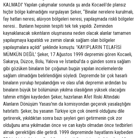
KALMADI' Yapılan çalışmalar sonunda şu anda Kocaeli'de plansız
hiçbir bölge kalmadığını vurgulayan Şeker, “Binalar nerelere kurulmalı,
fay hatları neresi, alüvyon bölgeleri neresi, yapılaşmada riskli bölgeler
neresi... Bunların hepsinin tespiti tek tek yapıldı. Zeminden
kaynaklanacak sıkıntıların oluşmasına neden olacak alanlar tamamen
yapılaşmaya kapatıldı ve zemin olarak sağlam olan bölgeler
yapılaşmalara açıldı” şeklinde konuştu. 'KAYIPLARIN TELAFİSİ
MÜMKÜN DEĞİL' Şeker, 17 Ağustos 1999 depremini gören Kocaeli,
Sakarya, Düzce, Bolu, Yalova ve İstanbul'da o günden sonra sağlam
gibi gözüken binaların bir çoğunun bugün yapılan incelemelerde
sağlam olmadığını belirlendiğini söyledi. Depremde bir çok hasarlı
binaların yorulup hırpalandığını ve olası ufak depremin ardından bu
binaların büyük bir bölümünün yıkılma olasılığının yüksek olacağını
tahmin ettiğini kaydeden Şeker, hazırlanan Afet Riski Altındaki
Alanların Dönüşüm Yasası'nın da komisyondan geçerek yasalaştığını
hatırlattı. Şeker, bu yasanın Türkiye için çok önemli olduğunu dile
getirerek, yıkıldıktan sonra bazı şeyleri geri getirmenin çok zor
olduğunu ama yıkılmadan önce ve can kaybı olmadan önce tedbirleri
almak gerektiğini dile getirdi. 1999 depreminde hayatlarını kaybeden