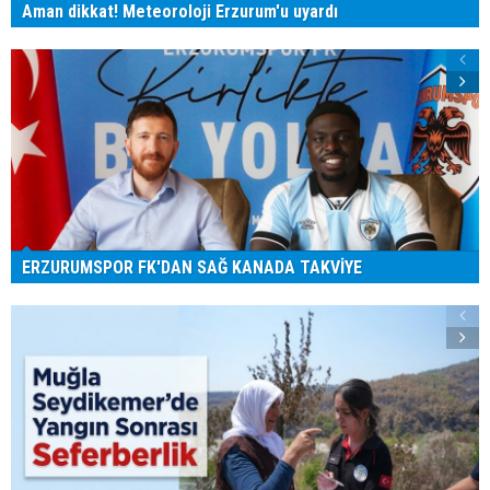
Aman dikkat! Meteoroloji Erzurum'u uyardı
ERZURUMSPOR FK'DAN SAĞ KANADA TAKVİYE