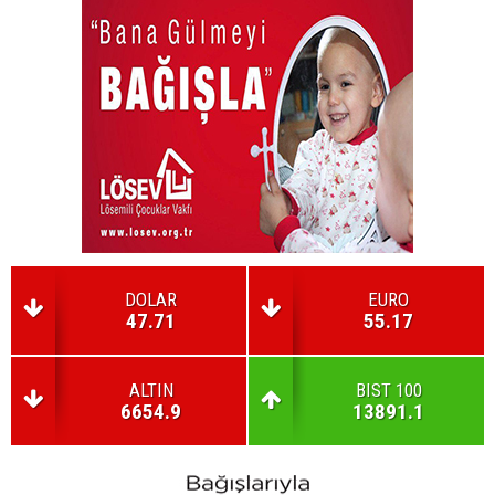
DOLAR
EURO
47.71
55.17
ALTIN
BIST 100
6654.9
13891.1