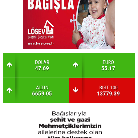
DOLAR
EURO
47.69
55.17
ALTIN
BIST 100
6659.05
13779.39