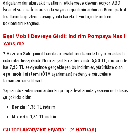
dalgalanmalar akaryakıt fiyatlarını etkilemeye devam ediyor. ABD-
İsrail ekseni ile İran arasında yaşanan gerilimin ardından Brent petrol
fiyatlarında gözlenen aşağı yönlü hareket, yurt içinde indirim
beklentisini karşıladı.
Eşel Mobil Devreye Girdi: İndirim Pompaya Nasıl
Yansıdı?
2 Haziran Salı
günü itibarıyla akaryakıt ürünlerinde büyük oranlarda
indirimler hesaplandı. Normal şartlarda benzinde
5,50 TL
, motorinde
ise
7,25 TL
seviyesinde gerçekleşen bu indirimler, yürürlükte olan
eşel mobil sistemi
(ÖTV ayarlaması) nedeniyle sürücülere
tamamen yansıtılmadı.
Yapılan düzenlemenin ardından pompa fiyatlarında yaşanan net düşüş
şu şekilde oldu:
Benzin:
1,38 TL indirim
Motorin:
1,81 TL indirim
Güncel Akaryakıt Fiyatları (2 Haziran)