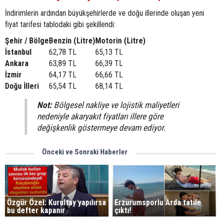
İndirimlerin ardından büyükşehirlerde ve doğu illerinde oluşan yeni
fiyat tarifesi tablodaki gibi şekillendi:
Şehir / Bölge
Benzin (Litre)
Motorin (Litre)
İstanbul
62,78 TL
65,13 TL
Ankara
63,89 TL
66,39 TL
İzmir
64,17 TL
66,66 TL
Doğu İlleri
65,54 TL
68,14 TL
Not:
Bölgesel nakliye ve lojistik maliyetleri
nedeniyle akaryakıt fiyatları illere göre
değişkenlik göstermeye devam ediyor.
Önceki ve Sonraki Haberler
Özgür Özel: Kurultay yapılırsa
Erzurumsporlu Arda tatile
bu defter kapanır
çıktı!