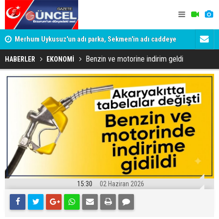
Merhum Uykusuz'un adı parka, Sekmen'in adı caddeye
Konuşanlar'
verildi
Gözaltına a
Benzin ve motorine indirim geldi
HABERLER
EKONOMİ
15:30
02 Haziran 2026