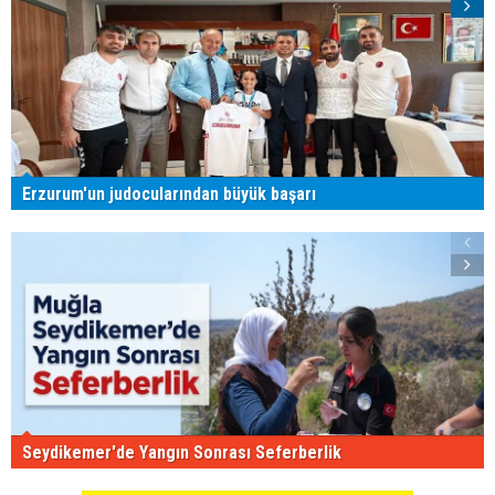
Erzurum'un judocularından büyük başarı
Seydikemer'de Yangın Sonrası Seferberlik