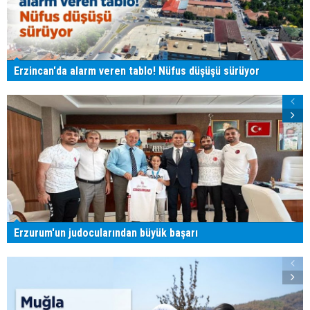
Erzincan'da alarm veren tablo! Nüfus düşüşü sürüyor
Erzurum'un judocularından büyük başarı