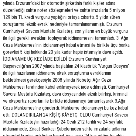
yılında Erzurum’daki bir otomotiv şirketinin farklı kişiler adına
düzenlediği sahte noter sözleşmeleri ve sahte imzalarla 5 milyon
129 bin TL kredi vurgunu yaptığını ortaya çıkarttı. 5 yıldır süren
soruşturma ‘eksik evrak’ nedeniyle tamamlanamamıştı. Erzurum
Cumhuriyet Savcısı Mustafa Kızılateş, son yılların en büyük vurgunu
ile ilgili gerekli evrakları toplayarak iddianamesini tamamladı. 3. Ağır
Ceza Mahkemesi’nin iddianameyi kabul etmesi ile birlikte üçü banka
görevlisi 5 kişi hakkında 20 yıla kadar hapis istemiyle dava açıldı.
İDDİANAME ÜÇ KEZ İADE EDİLDİ Erzurum Cumhuriyet
Başsavcılığı’nın 2007 yılında başlatılan 24 klasörlük ‘Vurgun Dosyası’
ile ilgili hazırlanan iddianame eksik soruşturma evraklarının
bekletilmesi gerekçesiyle 2008 yılında Nöbetçi Ağır Ceza
Mahkemesi tarafından kabul edilmeyerek iade edilmişti. Cumhuriyet
Savcısı Mustafa Kızılateş, dava dosyasındaki eksik bilirkişi, kriminal
ve ekspertiz raporları ile birlikte iddianameyi tamamlayarak 3.Ağır
Ceza Mahkemesi’ne gönderdi. Mahkeme iddianameyi bu kez kabul
etti. DOLANDIRILAN 24 KİŞİ ŞİKÂYETÇİ OLDU Cumhuriyet Savcısı
Mustafa Kızılateş’in hazırladığı 24 Ocak 212 tarihli ve 24 sayfalık
iddianamede, Ziraat Bankası Şubelerinden sahte imzalarla adlarına
otomobil kredisi çektirilen hamal, işçi, işsiz 24 kişi şikâyetçi oldu.