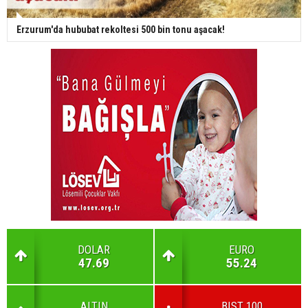
Erzurum'da hububat rekoltesi 500 bin tonu aşacak!
DOLAR
EURO
47.69
55.24
ALTIN
BIST 100