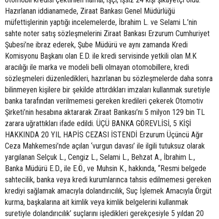
Hazırlanan iddianamede, Ziraat Bankası Genel Müdürlüğü
müfettişlerinin yaptığı incelemelerde, İbrahim L. ve Selami L.’nin
sahte noter satış sözleşmelerini Ziraat Bankası Erzurum Cumhuriyet
Şubesi’ne ibraz ederek, Şube Müdürü ve aynı zamanda Kredi
Komisyonu Başkanı olan E.D. ile kredi servisinde yetkili olan M.K
aracılığı ile marka ve modeli belli olmayan otomobillere, kredi
sözleşmeleri düzenledikleri, hazırlanan bu sözleşmelerde daha sonra
bilinmeyen kişilere bir şekilde attırdıkları imzaları kullanmak suretiyle
banka tarafından verilmemesi gereken kredileri çekerek Otomotiv
Şirketi’nin hesabına aktararak Ziraat Bankası’nı 5 milyon 129 bin TL
zarara uğrattıkları ifade edildi. ÜÇÜ BANKA GÖREVLİSİ, 5 KİŞİ
HAKKINDA 20 YIL HAPİS CEZASI İSTENDİ Erzurum Üçüncü Ağır
Ceza Mahkemesi’nde açılan ‘vurgun davası’ ile ilgili tutuksuz olarak
yargılanan Selçuk L., Cengiz L., Selami L., Behzat A., İbrahim L.,
Banka Müdürü E.D., ile E.Ö., ve Muhsin K., hakkında, “Resmi belgede
sahtecilik, banka veya kredi kurumlarınca tahsis edilmemesi gereken
krediyi sağlamak amacıyla dolandırıcılık, Suç İşlemek Amacıyla Örgüt
kurma, başkalarına ait kimlik veya kimlik belgelerini kullanmak
suretiyle dolandırıcılık’ suçlarını işledikleri gerekçesiyle 5 yıldan 20