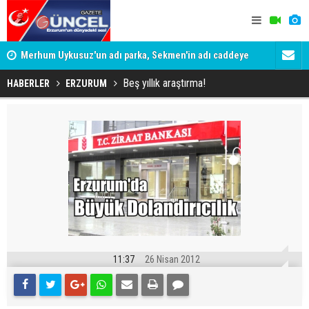
Merhum Uykusuz'un adı parka, Sekmen'in adı caddeye
Konuşanlar'
verildi
Gözaltına a
Beş yıllık araştırma!
HABERLER
ERZURUM
11:37
26 Nisan 2012