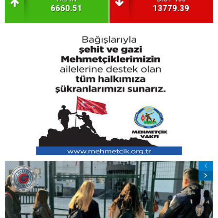
6660.51
13779.39