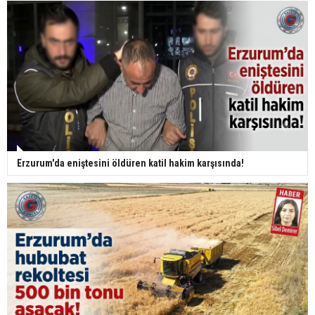
Erzurum'da eniştesini öldüren katil hakim karşısında!