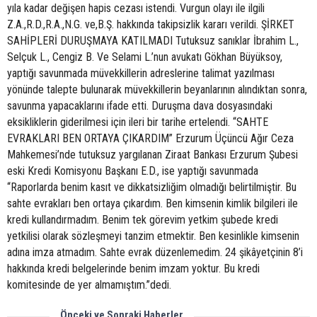
yıla kadar değişen hapis cezası istendi. Vurgun olayı ile ilgili
Z.A.,R.D.,R.A.,N.G. ve,B.Ş. hakkında takipsizlik kararı verildi. ŞİRKET
SAHİPLERİ DURUŞMAYA KATILMADI Tutuksuz sanıklar İbrahim L.,
Selçuk L., Cengiz B. Ve Selami L.’nun avukatı Gökhan Büyüksoy,
yaptığı savunmada müvekkillerin adreslerine talimat yazılması
yönünde talepte bulunarak müvekkillerin beyanlarının alındıktan sonra,
savunma yapacaklarını ifade etti. Duruşma dava dosyasındaki
eksikliklerin giderilmesi için ileri bir tarihe ertelendi. “SAHTE
EVRAKLARI BEN ORTAYA ÇIKARDIM” Erzurum Üçüncü Ağır Ceza
Mahkemesi’nde tutuksuz yargılanan Ziraat Bankası Erzurum Şubesi
eski Kredi Komisyonu Başkanı E.D., ise yaptığı savunmada
“Raporlarda benim kasıt ve dikkatsizliğim olmadığı belirtilmiştir. Bu
sahte evrakları ben ortaya çıkardım. Ben kimsenin kimlik bilgileri ile
kredi kullandırmadım. Benim tek görevim yetkim şubede kredi
yetkilisi olarak sözleşmeyi tanzim etmektir. Ben kesinlikle kimsenin
adına imza atmadım. Sahte evrak düzenlemedim. 24 şikâyetçinin 8’i
hakkında kredi belgelerinde benim imzam yoktur. Bu kredi
komitesinde de yer almamıştım.”dedi.
Önceki ve Sonraki Haberler