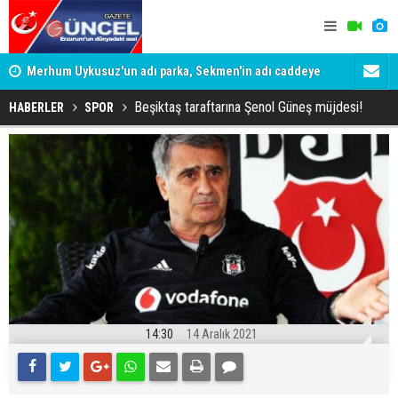
Merhum Uykusuz'un adı parka, Sekmen'in adı caddeye
Konuşanlar'
verildi
Gözaltına a
Beşiktaş taraftarına Şenol Güneş müjdesi!
HABERLER
SPOR
14:30
14 Aralık 2021