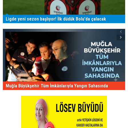
Ligde yeni sezon başlıyor! İlk düdük Bolu'da çalacak
Muğla Büyükşehir Tüm İmkânlarıyla Yangın Sahasında