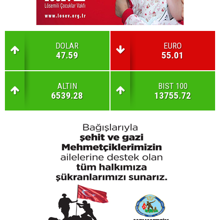
DOLAR
EURO
47.59
55.01
ALTIN
BIST 100
6539.28
13755.72