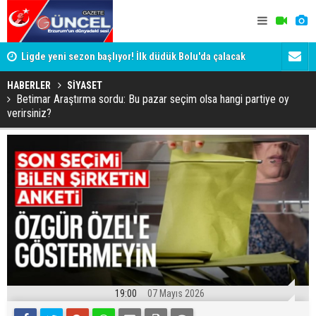
a!
Ligde yeni sezon başlıyor! İlk düdük Bolu'da çalacak
Eski Vali T
Valisini d
HABERLER
SİYASET
Betimar Araştırma sordu: Bu pazar seçim olsa hangi partiye oy
verirsiniz?
19:00
07 Mayıs 2026