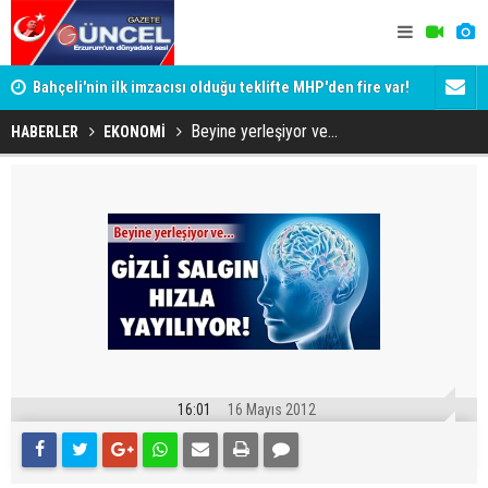
Bahçeli'nin ilk imzacısı olduğu teklifte MHP'den fire var!
Siyaset-Se
İşte imzalamayan o isim
Altınok ve K
Beyine yerleşiyor ve...
HABERLER
EKONOMİ
16:01
16 Mayıs 2012