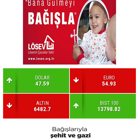
DOLAR
EURO
47.59
54.93
ALTIN
BIST 100
6482.7
13798.82