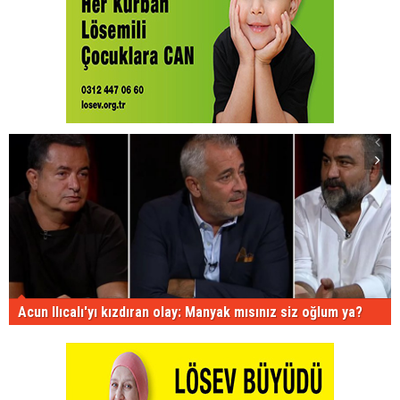
Acun Ilıcalı'yı kızdıran olay: Manyak mısınız siz oğlum ya?