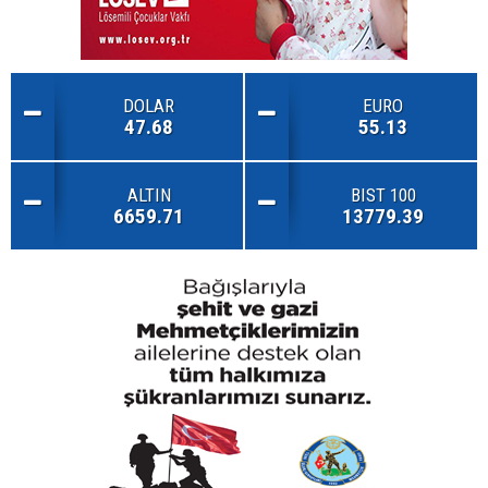
DOLAR
EURO
47.68
55.13
ALTIN
BIST 100
6659.71
13779.39