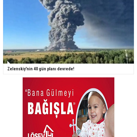
Zelenskiy'nin 40 gün planı devrede!