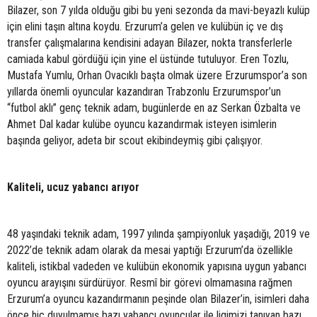
Bilazer, son 7 yılda olduğu gibi bu yeni sezonda da mavi-beyazlı kulüp
için elini taşın altına koydu. Erzurum’a gelen ve kulübün iç ve dış
transfer çalışmalarına kendisini adayan Bilazer, nokta transferlerle
camiada kabul gördüğü için yine el üstünde tutuluyor. Eren Tozlu,
Mustafa Yumlu, Orhan Ovacıklı başta olmak üzere Erzurumspor’a son
yıllarda önemli oyuncular kazandıran Trabzonlu Erzurumspor’un
“futbol aklı” genç teknik adam, bugünlerde en az Serkan Özbalta ve
Ahmet Dal kadar kulübe oyuncu kazandırmak isteyen isimlerin
başında geliyor, adeta bir scout ekibindeymiş gibi çalışıyor.
Kaliteli, ucuz yabancı arıyor
48 yaşındaki teknik adam, 1997 yılında şampiyonluk yaşadığı, 2019 ve
2022’de teknik adam olarak da mesai yaptığı Erzurum’da özellikle
kaliteli, istikbal vadeden ve kulübün ekonomik yapısına uygun yabancı
oyuncu arayışını sürdürüyor. Resmî bir görevi olmamasına rağmen
Erzurum’a oyuncu kazandırmanın peşinde olan Bilazer’in, isimleri daha
önce hiç duyulmamış bazı yabancı oyuncular ile ligimizi tanıyan bazı