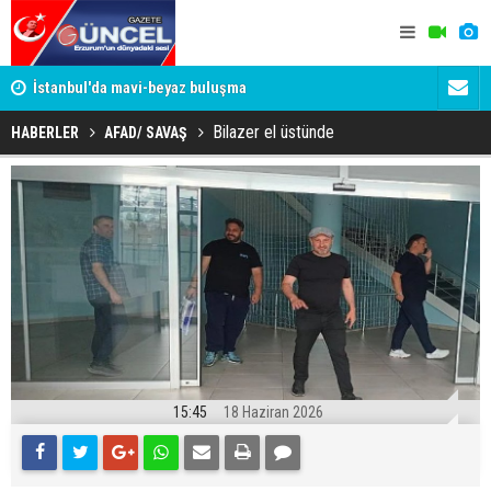
um
İstanbul'da mavi-beyaz buluşma
Erzurumspo
Bilazer el üstünde
HABERLER
AFAD/ SAVAŞ
15:45
18 Haziran 2026