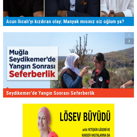
Acun Ilıcalı'yı kızdıran olay: Manyak mısınız siz oğlum ya?
Seydikemer'de Yangın Sonrası Seferberlik