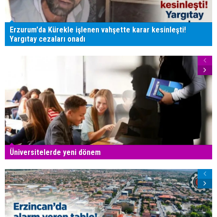
Erzurum'da Kürekle işlenen vahşette karar kesinleşti!
Yargıtay cezaları onadı
Üniversitelerde yeni dönem