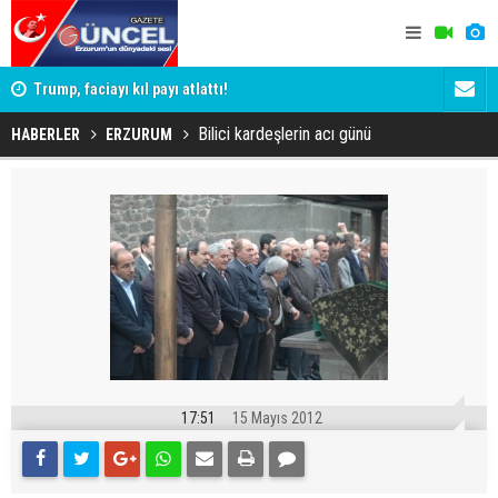
iği 3
Trump, faciayı kıl payı atlattı!
Erzurum'da 
Yargıtay ce
Bilici kardeşlerin acı günü
HABERLER
ERZURUM
17:51
15 Mayıs 2012