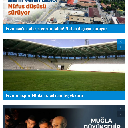
Erzincan'da alarm veren tablo! Nüfus düşüşü sürüyor
Erzurumspor FK'dan stadyum teşekkürü