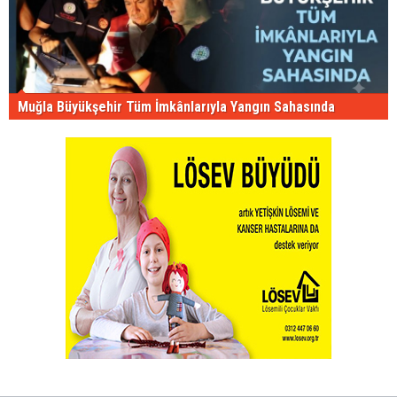
Muğla Büyükşehir Tüm İmkânlarıyla Yangın Sahasında