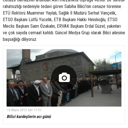
rahatsızlığı nedeniyle tedavi gören Sabiha Bilici’nin cenaze törenine
ETÜ Rektörü Muammer Yaylalı, Sağlık İl Müdürü Serhat Vançelik,
ETSO Başkanı Lütfü Yücelik, ETB Başkanı Hakkı Hınıslıoğlu, ETSO
Meclis Başkanı Saim Özakalın, ERVAK Başkanı Erdal Güzel, yakınları
ve çok sayıda cemaat katıldı. Güncel Medya Grup olarak Bilici ailesine
başsağlığı diliyoruz.
15 Mayıs 2012 Salı 17:51
Bilici kardeşlerin acı günü