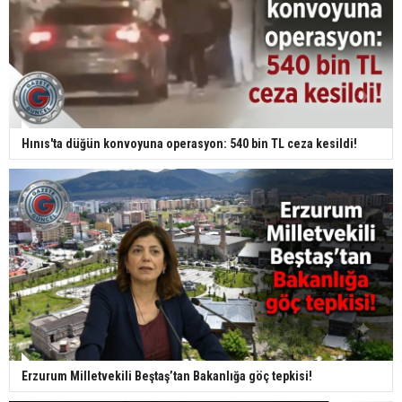
Hınıs'ta düğün konvoyuna operasyon: 540 bin TL ceza kesildi!
Erzurum Milletvekili Beştaş’tan Bakanlığa göç tepkisi!