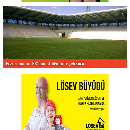
Erzurumspor FK'dan stadyum teşekkürü