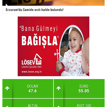
Erzurum'da Camide asılı halde bulundu!
DOLAR
EURO
47.6
55.05
ALTIN
BIST 100