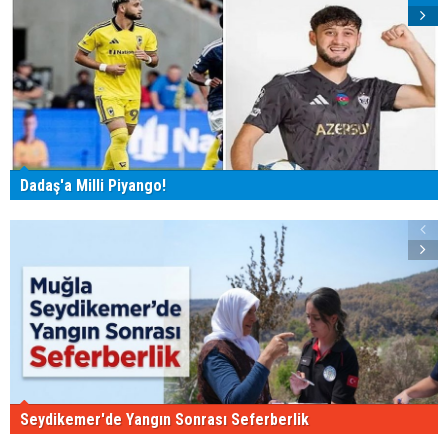
Dadaş'a Milli Piyango!
Seydikemer'de Yangın Sonrası Seferberlik