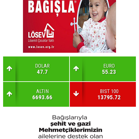
DOLAR
EURO
47.7
55.23
ALTIN
BIST 100
6693.66
13795.72