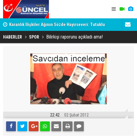
Karanlık İlişkiler Ağının Sözde Hayırseveri: Tutuklu
Dadaş'a Mil
Memet Aca Dosyası
Bilirkişi raporunu açıkladı ama!
HABERLER
SPOR
22:42
02 Şubat 2012