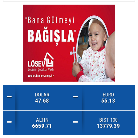
DOLAR
EURO
47.68
55.13
ALTIN
BIST 100
6659.71
13779.39