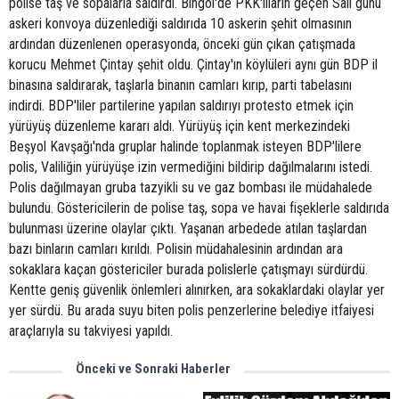
polise taş ve sopalarla saldırdı. Bingöl'de PKK'lıların geçen Salı günü
askeri konvoya düzenlediği saldırıda 10 askerin şehit olmasının
ardından düzenlenen operasyonda, önceki gün çıkan çatışmada
korucu Mehmet Çintay şehit oldu. Çintay'ın köylüleri aynı gün BDP il
binasına saldırarak, taşlarla binanın camları kırıp, parti tabelasını
indirdi. BDP'liler partilerine yapılan saldırıyı protesto etmek için
yürüyüş düzenleme kararı aldı. Yürüyüş için kent merkezindeki
Beşyol Kavşağı'nda gruplar halinde toplanmak isteyen BDP'lilere
polis, Valiliğin yürüyüşe izin vermediğini bildirip dağılmalarını istedi.
Polis dağılmayan gruba tazyikli su ve gaz bombası ile müdahalede
bulundu. Göstericilerin de polise taş, sopa ve havai fişeklerle saldırıda
bulunması üzerine olaylar çıktı. Yaşanan arbedede atılan taşlardan
bazı binların camları kırıldı. Polisin müdahalesinin ardından ara
sokaklara kaçan göstericiler burada polislerle çatışmayı sürdürdü.
Kentte geniş güvenlik önlemleri alınırken, ara sokaklardaki olaylar yer
yer sürdü. Bu arada suyu biten polis penzerlerine belediye itfaiyesi
araçlarıyla su takviyesi yapıldı.
Önceki ve Sonraki Haberler