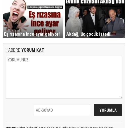
Eş rızasına ince ayar geliyor!
Akdağ, üç çocuk istedi!
HABERE
YORUM KAT