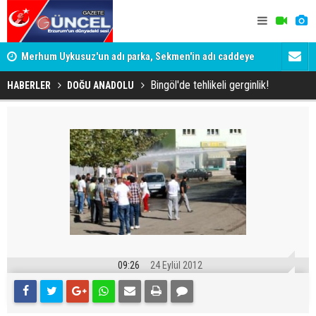
Merhum Uykusuz'un adı parka, Sekmen'in adı caddeye
Konuşanlar'
verildi
Gözaltına a
Bingöl'de tehlikeli gerginlik!
HABERLER
DOĞU ANADOLU
09:26
24 Eylül 2012