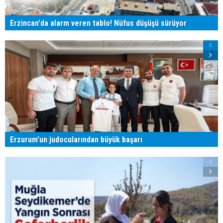
Erzincan'da alarm veren tablo! Nüfus düşüşü sürüyor
Erzurum'un judocularından büyük başarı