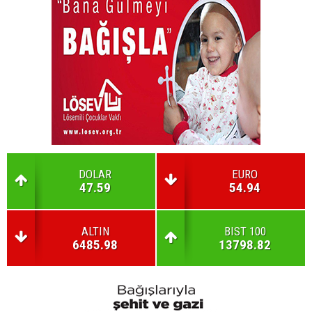
DOLAR
EURO
47.59
54.94
ALTIN
BIST 100
6485.98
13798.82