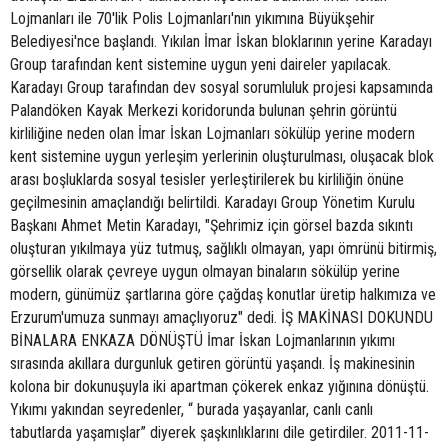
Lojmanları ile 70'lik Polis Lojmanları'nın yıkımına Büyükşehir
Belediyesi'nce başlandı. Yıkılan İmar İskan bloklarının yerine Karadayı
Group tarafından kent sistemine uygun yeni daireler yapılacak.
Karadayı Group tarafından dev sosyal sorumluluk projesi kapsamında
Palandöken Kayak Merkezi koridorunda bulunan şehrin görüntü
kirliliğine neden olan İmar İskan Lojmanları sökülüp yerine modern
kent sistemine uygun yerleşim yerlerinin oluşturulması, oluşacak blok
arası boşluklarda sosyal tesisler yerleştirilerek bu kirliliğin önüne
geçilmesinin amaçlandığı belirtildi. Karadayı Group Yönetim Kurulu
Başkanı Ahmet Metin Karadayı, "Şehrimiz için görsel bazda sıkıntı
oluşturan yıkılmaya yüz tutmuş, sağlıklı olmayan, yapı ömrünü bitirmiş,
görsellik olarak çevreye uygun olmayan binaların sökülüp yerine
modern, günümüz şartlarına göre çağdaş konutlar üretip halkımıza ve
Erzurum'umuza sunmayı amaçlıyoruz" dedi. İŞ MAKİNASI DOKUNDU
BİNALARA ENKAZA DÖNÜŞTÜ İmar İskan Lojmanlarının yıkımı
sırasında akıllara durgunluk getiren görüntü yaşandı. İş makinesinin
kolona bir dokunuşuyla iki apartman çökerek enkaz yığınına dönüştü.
Yıkımı yakından seyredenler, “ burada yaşayanlar, canlı canlı
tabutlarda yaşamışlar” diyerek şaşkınlıklarını dile getirdiler. 2011-11-