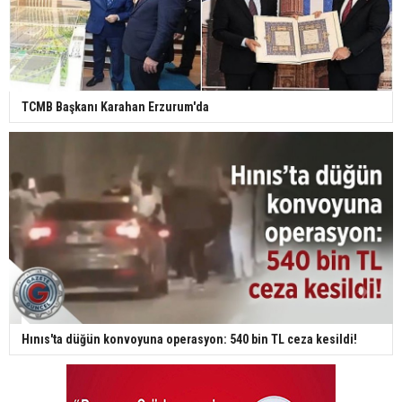
TCMB Başkanı Karahan Erzurum'da
Hınıs'ta düğün konvoyuna operasyon: 540 bin TL ceza kesildi!