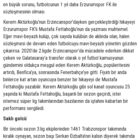
en büyük sorunu, futbolcunun 1 yıl daha Erzurumspor FK ile
sözleşmesinin olması.
Kerem Aktürkoğlu’nun Erzincanspor’dayken gerçekleştirdiği hikayeyi
Erzurumspor FK’lı Mustafa Fettahoğlu’nun da yazması muhtemel.
Eğer mavi-beyazlı kulüp, çok sayıda kulübün de aklında olan, halen
sözleşmesi de devam eden futbolcuyu mavi-beyazlı yönetim gözden
çıkarırsa. 2020’de 2.ligde Erzincanspor’da mücadele ederken dikkat
çeken ve Galatasaray’a transfer olarak o yıl futbol kamuoyunun
gündemini oldukça meşgul eden Kerem Aktürkoğlu, popüleritesini
artırdı, Benfica’ya, sonrasında Fenerbahçe’ye gitti. Fiyatı bir anda
binlerce kat artan oyuncuya benzer bir hikayeyi de Mustafa
Fettahoğlu yazabilir. Kerem Aktürkoğlu gibi sol kanat oyuncusu 25
yaşında ki Mustafa Fettahoğlu, başarılı bir sezon geçirdi, ister
istemez süper lig takımlarından bazılarının da iştahını kabartan bir
performans sergiledi.
Saklı golcü
Bir önceki sezon 3.lig ekiplerinden 1461 Trabzonspor takımında
kiralık oynayan, sezon başı Serkan Özbalta’nın kalsın diyerek takımda