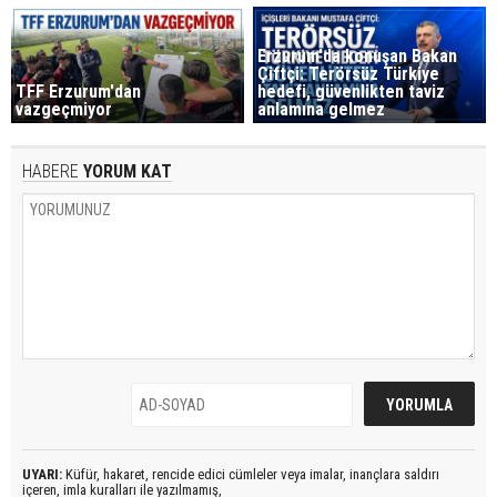
Erzurum'da konuşan Bakan
Çiftçi: Terörsüz Türkiye
TFF Erzurum'dan
hedefi, güvenlikten taviz
vazgeçmiyor
anlamına gelmez
HABERE
YORUM KAT
UYARI:
Küfür, hakaret, rencide edici cümleler veya imalar, inançlara saldırı
içeren, imla kuralları ile yazılmamış,