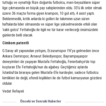
tuttuğu ve oynattığı Rize doğumlu futbolcu, mavi-beyazlıların süper
lige çıkmasında en büyük pay sahiplerinden oldu. 33’ü ilk onbir olmak
üzere 36 maçta forma giyen krampon, 10 gol attı, 4 asist yaptı.
Beklenmedik, kritik anlarda ki golleri ile takımının uzun süren
haftalarda lider olmasında ve süper lige yükselmesinde etkili olan
‘saklı golcü’ Fettahoğlu ile ilgili ne tür karar verileceği önümüzdeki
günlerde belli olacak.
Cimbom patentli
G.Saray alt yapısından yetişen, Erzurumspor FK’ya gelmeden önce
Ankara Demirspor, Arnavut Belediyespor, Bayrampaşaspor
deneyimleri de yaşayan Mustafa Fettahoğlu, Fenerbahçe’de top
koşturan Efe Fettahoğlu’nun da ağabey. Geçtiğimiz aylarda
İstanbul’da biraraya gelen Mustafa-Efe kardeşler, sadece futbolcu
kimlikleri ile değil, efendi kişilikleri ile de futbol kamuoyunun gözdesi
oldular.
Vedat Refayeli
Önceki ve Sonraki Haberler