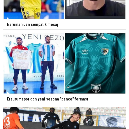
Naruman'dan sempatik mesaj
Erzurumspor'dan yeni sezona "pençe" forması