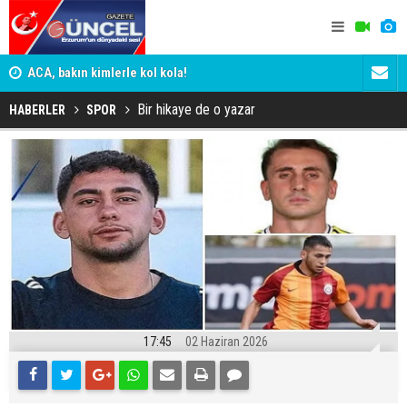
n
ACA, bakın kimlerle kol kola!
Erzurumspo
Bir hikaye de o yazar
HABERLER
SPOR
17:45
02 Haziran 2026