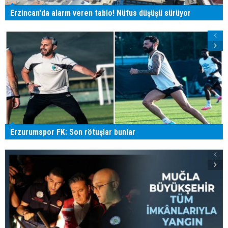
Erzincan'da alarm veren tablo! Nüfus düşüşü sürüyor
Erzurumspor FK: Son rötuşlar bunlar