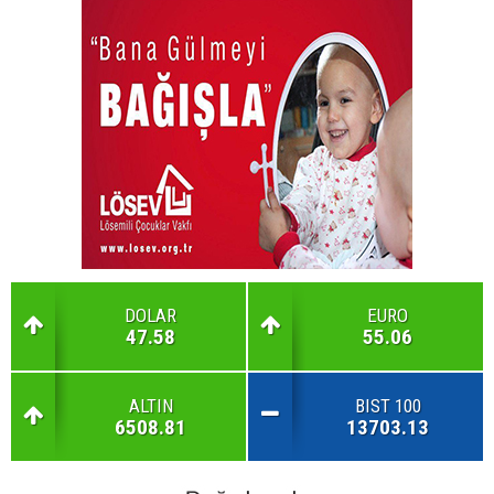
DOLAR
EURO
47.58
55.06
ALTIN
BIST 100
6508.81
13703.13