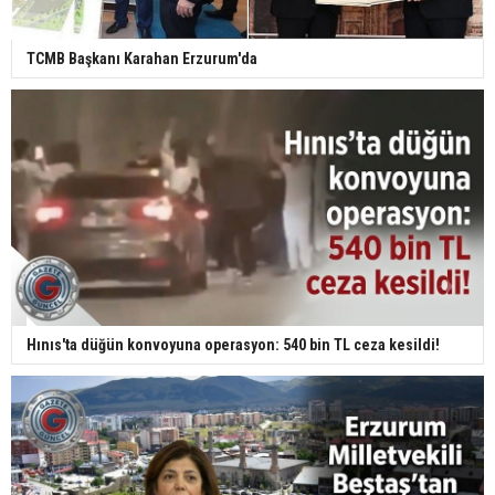
TCMB Başkanı Karahan Erzurum'da
Hınıs'ta düğün konvoyuna operasyon: 540 bin TL ceza kesildi!