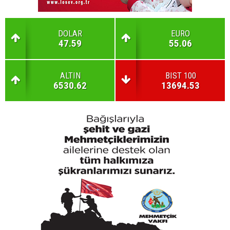
DOLAR
EURO
47.59
55.06
ALTIN
BIST 100
6530.62
13694.53