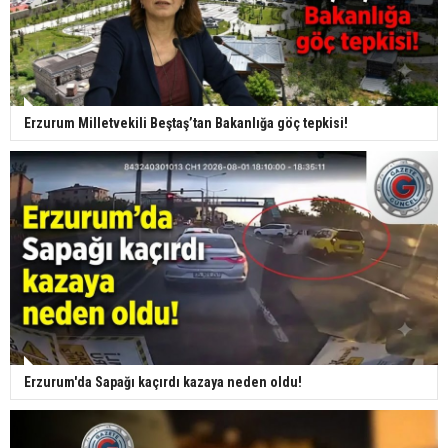
Erzurum Milletvekili Beştaş’tan Bakanlığa göç tepkisi!
Erzurum'da Sapağı kaçırdı kazaya neden oldu!